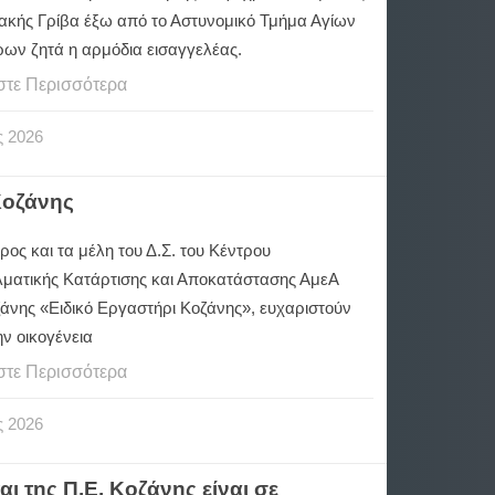
ιακής Γρίβα έξω από το Αστυνομικό Τμήμα Αγίων
ων ζητά η αρμόδια εισαγγελέας.
στε Περισσότερα
ς
2026
Κοζάνης
ος και τα μέλη του Δ.Σ. του Κέντρου
ματικής Κατάρτισης και Αποκατάστασης ΑμεΑ
ζάνης «Ειδικό Εργαστήρι Κοζάνης», ευχαριστούν
ν οικογένεια
στε Περισσότερα
ς
2026
ι της Π.Ε. Κοζάνης είναι σε