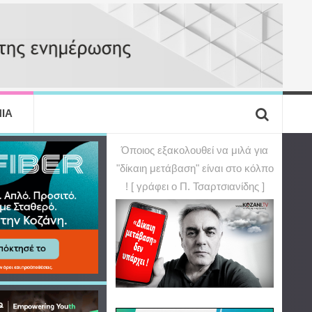
ΙΑ
Όποιος εξακολουθεί να μιλά για
"δίκαιη μετάβαση" είναι στο κόλπο
! [ γράφει ο Π. Τσαρτσιανίδης ]