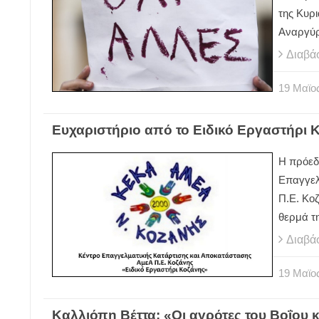
της Κυρ
Αναργύρ
Διαβά
19
Μαϊο
Ευχαριστήριο από το Ειδικό Εργαστήρι 
Η πρόεδρ
Επαγγελ
Π.Ε. Κο
θερμά τη
Διαβά
19
Μαϊο
Καλλιόπη Βέττα: «Οι αγρότες του Βοΐου κα