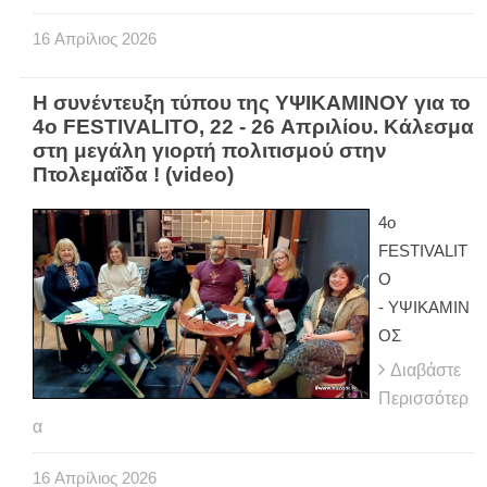
16
Απρίλιος
2026
Η συνέντευξη τύπου της ΥΨΙΚΑΜΙΝΟΥ για το
4ο FESTIVALITO, 22 - 26 Απριλίου. Κάλεσμα
στη μεγάλη γιορτή πολιτισμού στην
Πτολεμαΐδα ! (video)
4ο
FESTIVALIT
O
- ΥΨΙΚΑΜΙΝ
ΟΣ
Διαβάστε
Περισσότερ
α
16
Απρίλιος
2026