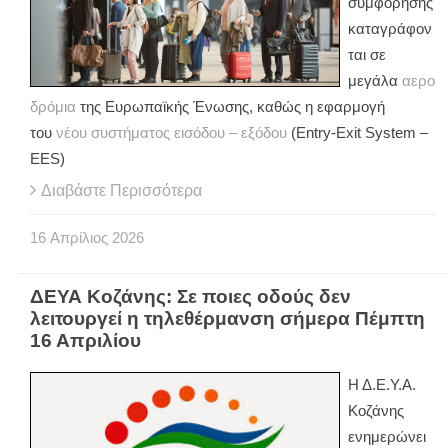
συμφόρησης
καταγράφον
ται σε
μεγάλα
αερο
δρόμια
της Ευρωπαϊκής Ένωσης, καθώς η εφαρμογή
του
νέου συστήματος εισόδου – εξόδου
(Entry-Exit System –
EES)
Διαβάστε Περισσότερα
16
Απρίλιος
2026
ΔΕΥΑ Κοζάνης: Σε ποιες οδούς δεν
λειτουργεί η τηλεθέρμανση σήμερα Πέμπτη
16 Απριλίου
Η Δ.Ε.Υ.Α.
Κοζάνης
ενημερώνει