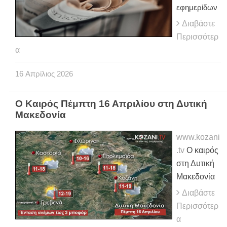
εφημερίδων
Διαβάστε
Περισσότερ
α
16
Απρίλιος
2026
Ο Καιρός Πέμπτη 16 Απριλίου στη Δυτική
Μακεδονία
www.kozani
.tv
Ο καιρός
στη Δυτική
Μακεδονία
Διαβάστε
Περισσότερ
α