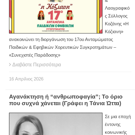
&
Λαογραφικό
ς Σύλλογος
Κοζάνης «Η
Κόζιανη»
ανακοινώνει τη διοργάνωση του 17ου Ανταμώματος
Παιδικών & Εφηβικών Χορευτικών Συγκροτημάτων –
«Συνεχιστές Παράδοσης»
Διαβάστε Περισσότερα
16
Απρίλιος
2026
Αγανάκτηση ή “ανθρωποφαγία”; Το όριο
που συχνά χάνεται (Γράφει η Τάνια Ώττα)
Σε μια εποχή
έντονης
κοινωνικής