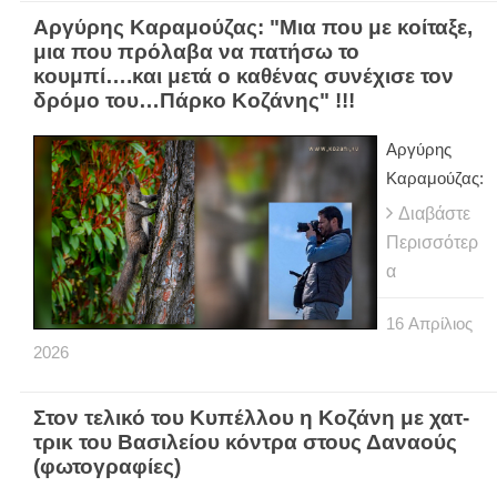
Αργύρης Καραμούζας: "Μια που με κοίταξε,
μια που πρόλαβα να πατήσω το
κουμπί….και μετά ο καθένας συνέχισε τον
δρόμο του…Πάρκο Κοζάνης" !!!
Αργύρης
Καραμούζας:
Διαβάστε
Περισσότερ
α
16
Απρίλιος
2026
Στον τελικό του Κυπέλλου η Κοζάνη με χατ-
τρικ του Βασιλείου κόντρα στους Δαναούς
(φωτογραφίες)