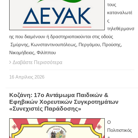
τους
καταναλωτέ
ς
τηλεθέρμανσ
ης που διαμένουν ή δραστηριοποιούνται στις οδούς
Σμύρνης, Κωνσταντινουπόλεως, Περγάμου, Προύσης,
Νικομήδειας, Φιλίππου
Διαβάστε Περισσότερα
16
Απρίλιος
2026
Κοζάνη: 17ο Αντάμωμα Παιδικών &
Εφηβικών Χορευτικών Συγκροτημάτων
«Συνεχιστές Παράδοσης»
Ο
Πολιτιστικός