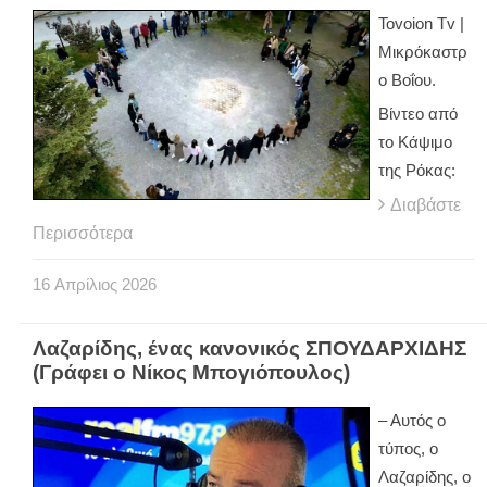
Tovoion Tv |
Μικρόκαστρ
ο Βοΐου.
Βίντεο από
το Κάψιμο
της Ρόκας:
Διαβάστε
Περισσότερα
16
Απρίλιος
2026
Λαζαρίδης, ένας κανονικός ΣΠΟΥΔΑΡΧΙΔΗΣ
(Γράφει ο Νίκος Μπογιόπουλος)
– Αυτός ο
τύπος, ο
Λαζαρίδης, ο