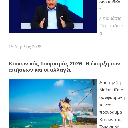
σκουπιδιών
"
Διαβάστε
Περισσότερ
α
15
Απρίλιος
2026
Κοινωνικός Τουρισμός 2026: Η έναρξη των
αιτήσεων και οι αλλαγές
Από την 1η
Μαΐου τίθεται
σε εφαρμογή
το νέο
πρόγραμμα
Κοινωνικού
Τουρισμού