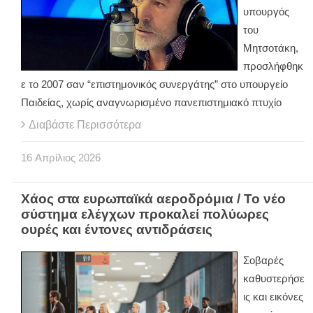
υπουργός
του
Μητσοτάκη,
προσλήφθηκ
ε το 2007 σαν “επιστημονικός συνεργάτης” στο υπουργείο
Παιδείας, χωρίς αναγνωρισμένο πανεπιστημιακό πτυχίο
Διαβάστε Περισσότερα
16
Απρίλιος
2026
Χάος στα ευρωπαϊκά αεροδρόμια / Το νέο
σύστημα ελέγχων προκαλεί πολύωρες
ουρές και έντονες αντιδράσεις
Σοβαρές
καθυστερήσε
ις και εικόνες