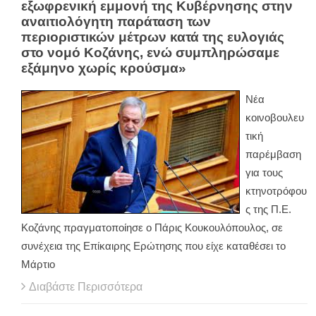
εξωφρενική εμμονή της Κυβέρνησης στην
αναιτιολόγητη παράταση των
περιοριστικών μέτρων κατά της ευλογιάς
στο νομό Κοζάνης, ενώ συμπληρώσαμε
εξάμηνο χωρίς κρούσμα»
Νέα
κοινοβουλευ
τική
παρέμβαση
για τους
κτηνοτρόφου
ς της Π.Ε.
Κοζάνης πραγματοποίησε ο Πάρις Κουκουλόπουλος, σε
συνέχεια της Επίκαιρης Ερώτησης που είχε καταθέσει το
Μάρτιο
Διαβάστε Περισσότερα