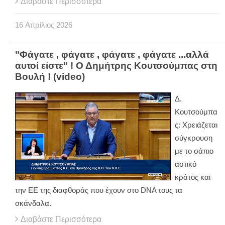
Διαβάστε Περισσότερα
16
Απρίλιος
2026
"Φάγατε , φάγατε , φάγατε , φάγατε ...αλλά
αυτοί είστε" ! Ο Δημήτρης Κουτσούμπας στη
Βουλή ! (video)
Δ.
Κουτσούμπα
ς: Χρειάζεται
σύγκρουση
με το σάπιο
αστικό
κράτος και
την ΕΕ της διαφθοράς που έχουν στο DNA τους τα
σκάνδαλα.
Διαβάστε Περισσότερα