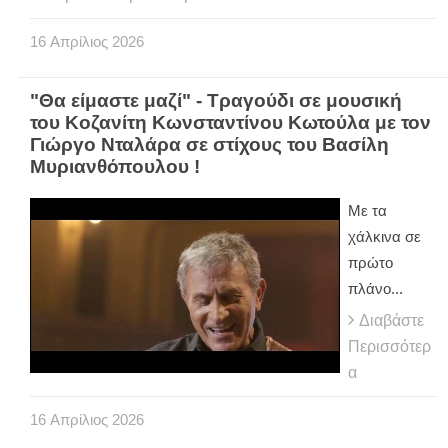
16
Απρίλιος
2026
"Θα είμαστε μαζί" - Τραγούδι σε μουσική
του Κοζανίτη Κωνσταντίνου Κωτούλα με τον
Γιώργο Νταλάρα σε στίχους του Βασίλη
Μυριανθόπουλου !
Με τα
χάλκινα σε
πρώτο
πλάνο...
Διαβάστε
Περισσότερ
α
16
Απρίλιος
2026