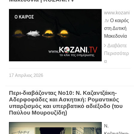
www.kozani
.tv
Ο καιρός
στη Δυτική
Μακεδονία
Διαβάστε
Περισσότερ
α
17
Απρίλιος
2026
Περι-διαβάζοντας Νο10: Ν. Καζαντζάκη-
Αδερφοφάδες και Ασκητική: Ρομαντικός
υπαρξισμός και υπερβατικό αδιέξοδο (του
Παύλου Μουρουζίδη)
Ν.
Καζαντζάκη-