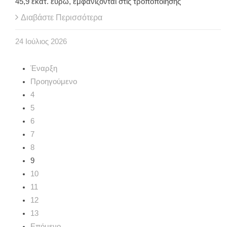
45,9 εκατ. ευρώ, εμφανίζονται στις τροποποίησης
Διαβάστε Περισσότερα
24
Ιούλιος
2026
Έναρξη
Προηγούμενο
4
5
6
7
8
9
10
11
12
13
Επόμενο