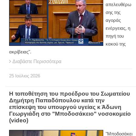
απελευθέρω
σης της
αγοράς
ενέργειας, η
πηγή του
κακού της
ακρίβειας".
Διαβάστε Περισσότερα
25
Ιούλιος
2026
Η τοποθέτηση του προέδρου του Σωματείου
Δημήτρη Παπαδόπουλου κατά την
επίσκεψη του υπουργού υγείας κ Άδωνη
Γεωργιάδη στο "Μποδοσάκειο" νοσοκομείο
(video)
"Μποδοσάκει