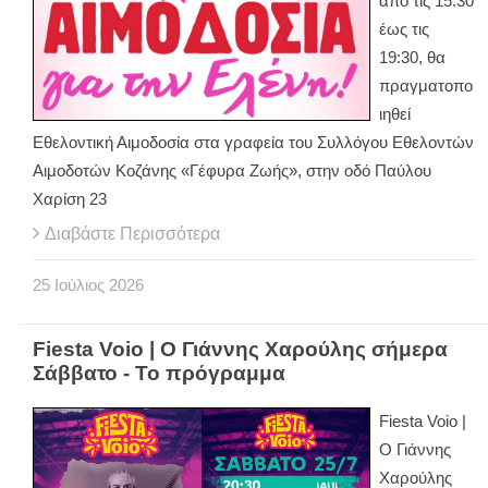
από τις 15:30
έως τις
19:30, θα
πραγματοπο
ιηθεί
Εθελοντική Αιμοδοσία στα γραφεία του Συλλόγου Εθελοντών
Αιμοδοτών Κοζάνης «Γέφυρα Ζωής», στην οδό Παύλου
Χαρίση 23
Διαβάστε Περισσότερα
25
Ιούλιος
2026
Fiesta Voio | Ο Γιάννης Χαρούλης σήμερα
Σάββατο - Το πρόγραμμα
Fiesta Voio |
Ο Γιάννης
Χαρούλης