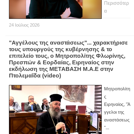
Περισσότερ
α
24
Ιούλιος
2026
"Αγγέλους της αναστάσεως"... χαρακτήρισε
τους υπουργούς της κυβέρνησης & το
επιτελείο τους, ο Μητροπολίτης Φλωρίνης,
Πρεσπών & Εορδαίας, Ειρηναίος στην
εκδήλωση της ΜΕΤΑΒΑΣΗ Μ.Α.Ε στην
Πτολεμαΐδα (video)
Μητροπολίτη
ς
Ειρηναίος, "Ά
γγελοι της
αναστάσεως
"...