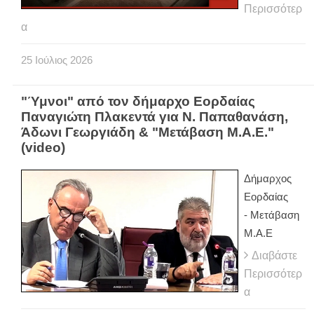
Περισσότερ
α
25
Ιούλιος
2026
"Ύμνοι" από τον δήμαρχο Εορδαίας
Παναγιώτη Πλακεντά για Ν. Παπαθανάση,
Άδωνι Γεωργιάδη & "Μετάβαση Μ.Α.Ε."
(video)
Δήμαρχος
Εορδαίας
-
Μετάβαση
Μ.Α.Ε
Διαβάστε
Περισσότερ
α