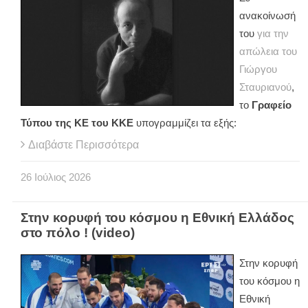
ανακοίνωσή
του
για την
απώλεια του
Γιώργου
Σταυριανού
,
το
Γραφείο
Τύπου της ΚΕ του ΚΚΕ
υπογραμμίζει τα εξής:
Διαβάστε Περισσότερα
26
Ιούλιος
2026
Στην κορυφή του κόσμου η Εθνική Ελλάδος
στο πόλο ! (video)
Στην κορυφή
του κόσμου η
Εθνική