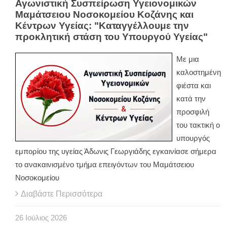
Αγωνιστική Συσπείρωση Υγειονομικών
Μαμάτσειου Νοσοκομείου Κοζάνης και
Κέντρων Υγείας: "Καταγγέλλουμε την
προκλητική στάση του Υπουργού Υγείας"
Με μια
καλοστημένη
φιέστα και
κατά την
προσφιλή
του τακτική ο
υπουργός
εμπορίου της υγείας Άδωνις Γεωργιάδης εγκαινίασε σήμερα
το ανακαινισμένο τμήμα επειγόντων του Μαμάτσειου
Νοσοκομείου
Διαβάστε Περισσότερα
26
Ιούλιος
2026