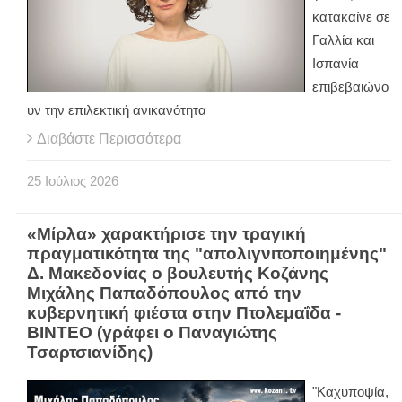
κατακαίνε σε
Γαλλία και
Ισπανία
επιβεβαιώνο
υν την επιλεκτική ανικανότητα
Διαβάστε Περισσότερα
25
Ιούλιος
2026
«Μίρλα» χαρακτήρισε την τραγική
πραγματικότητα της "απολιγνιτοποιημένης"
Δ. Μακεδονίας ο βουλευτής Κοζάνης
Μιχάλης Παπαδόπουλος από την
κυβερνητική φιέστα στην Πτολεμαΐδα -
ΒΙΝΤΕΟ (γράφει ο Παναγιώτης
Τσαρτσιανίδης)
"Kαχυποψία,