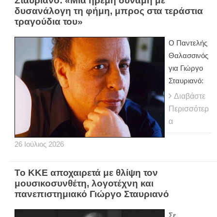
Σταυριανό: «Μια ήρεμη δύναμη με
δυσανάλογη τη φήμη, μπρος στα τεράστια
τραγούδια του»
Ο Παντελής
Θαλασσινός
για Γιώργο
Σταυριανό:
Διαβάστε
Περισσότερ
α
26
Ιούλιος
2026
Το ΚΚΕ αποχαιρετά με θλίψη τον
μουσικοσυνθέτη, λογοτέχνη και
πανεπιστημιακό Γιώργο Σταυριανό
Σε