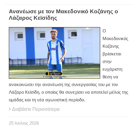
Ανανέωσε με τον Μακεδονικό Κοζάνης ο
Λάζαρος Κεϊσίδης
Ο
Μακεδονικός
Κοζάνης
βρίσκεται
στην
ευχάριστη
θέση να
ανακοινώσει την ανανέωση της συνεργασίας του με τον
Λάζαρο Κεϊσίδη, ο οποίος θα συνεχίσει να αποτελεί μέλος της
ομάδας και τη νέα αγωνιστική περίοδο.
Διαβάστε Περισσότερα
25
Ιούλιος
2026