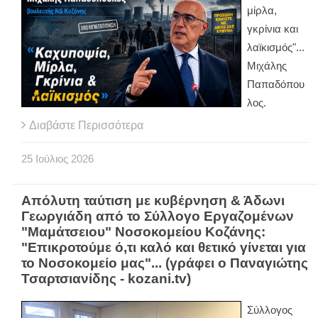
μίρλα,
γκρίνια και
λαϊκισμός"...
Μιχάλης
Παπαδόπου
λος.
Διαβάστε Περισσότερα
25
Ιούλιος
2026
Απόλυτη ταύτιση με κυβέρνηση & Άδωνι
Γεωργιάδη από το Σύλλογο Εργαζομένων
"Μαμάτσειου" Νοσοκομείου Κοζάνης:
"Επικροτούμε ό,τι καλό και θετικό γίνεται για
το Νοσοκομείο μας"... (γράφει ο Παναγιώτης
Τσαρτσιανίδης - kozani.tv)
Σύλλογος