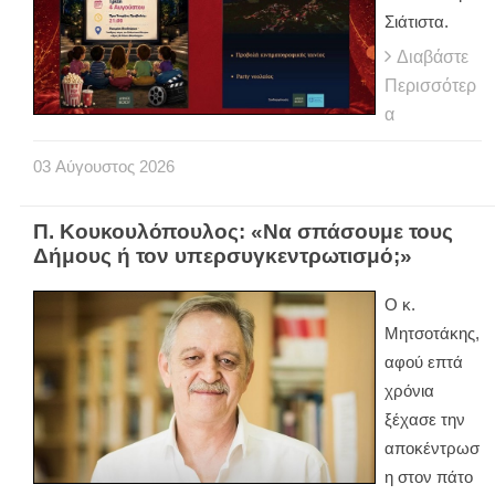
Σιάτιστα.
Διαβάστε
Περισσότερ
α
03
Αύγουστος
2026
Π. Κουκουλόπουλος: «Να σπάσουμε τους
Δήμους ή τον υπερσυγκεντρωτισμό;»
Ο κ.
Μητσοτάκης,
αφού επτά
χρόνια
ξέχασε την
αποκέντρωσ
η στον πάτο