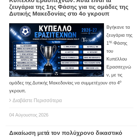
Κύπελλο Ερασιτεχνών: Αυτά είναι τα
ζευγάρια της 1ης Φάσης για τις ομάδες της
Δυτικής Μακεδονίας στο 4ο γκρουπ
Βγήκανε τα
ζευγάρια της
ης
1
Φάσης
του
Κυπέλλου
Ερασιτεχνώ
ν, με τις
ο
ομάδες της Δυτικής Μακεδονίας να συμμετέχουν στο 4
γκρουπ.
Διαβάστε Περισσότερα
04
Αύγουστος
2026
Δικαίωση μετά τον πολύχρονο δικαστικό