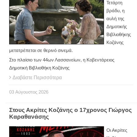
Τετάρτη
βράδυ, η
αυλή της
Δημοτικής
Βιβλιοθήκης
Κοζάνης
μετατρέπεται σε θερινό σινεμά.
Στο πλαίσιο των 44ων Λασσανείων, η Κοβεντάρειος
Δημοτική Βιβλιοθήκη Κοζάνης
Διαβάστε Περισσότερα
03
Αύγουστος
2026
Στους Ακρίτες Κοζάνης ο 17χρονος Γιώργος
Καραθανάσης
Οι Ακρίτες