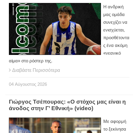
Η ανδρική
μας ομάδα
συνεχίζει να
ενισχύεται,
προσθέτοντα
ς ένα ακόμη
«νεανικό
αίμα» στο ρόστερ της.
Διαβάστε Περισσότερα
04
Αύγουστος
2026
Γιώργος Τσέπουρας: «Ο στόχος μας είναι η
άνοδος στην Γ’ Εθνική» (video)
Με αφορμή
το ξεκίνησα