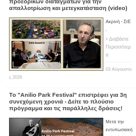
προεδρικών διαταγμάτων για την
απαλλοτρίωση και μετεγκατάσταση (video)
Ακρινή - ΣτΕ
.
Διαβάστε
Περισσότερ
α
03
Αύγουστο
ς
2026
Το "Anilio Park Festival" επιστρέφει για 3η
συνεχόμενη χρονιά - Δείτε το πλούσιο
πρόγραμμα και τις παράλληλες δράσεις!
Μετά την
εντυπωσιακή