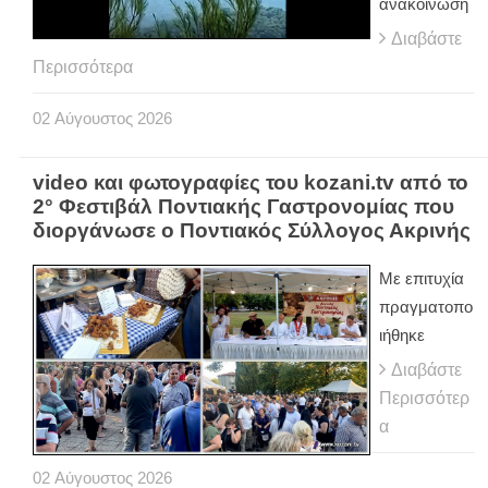
ανακοίνωση
Διαβάστε
Περισσότερα
02
Αύγουστος
2026
video και φωτογραφίες του kozani.tv από το
2° Φεστιβάλ Ποντιακής Γαστρονομίας που
διοργάνωσε ο Ποντιακός Σύλλογος Ακρινής
Με επιτυχία
πραγματοπο
ιήθηκε
Διαβάστε
Περισσότερ
α
02
Αύγουστος
2026