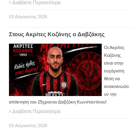
Διαβάστε Περισσότερα
03
Αύγουστος
2026
Στους Ακρίτες Κοζάνης ο Δαβζάκης
Οι Ακρίτες
Κοζάνης
είναι στην
ευχάριστη
θέση να
ανακοινώσο
υν την
απόκτηση του 25χρονου Δαβζάκη Κωνσταντίνου!
Διαβάστε Περισσότερα
03
Αύγουστος
2026