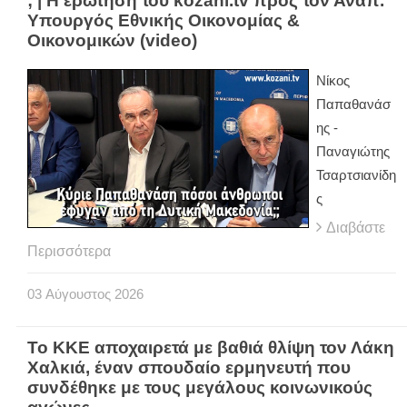
; | Η ερώτηση του kozani.tv προς τον Αναπ.
Υπουργός Εθνικής Οικονομίας &
Οικονομικών (video)
Νίκος
Παπαθανάσ
ης -
Παναγιώτης
Τσαρτσιανίδη
ς
Διαβάστε
Περισσότερα
03
Αύγουστος
2026
Το ΚΚΕ αποχαιρετά με βαθιά θλίψη τον Λάκη
Χαλκιά, έναν σπουδαίο ερμηνευτή που
συνδέθηκε με τους μεγάλους κοινωνικούς