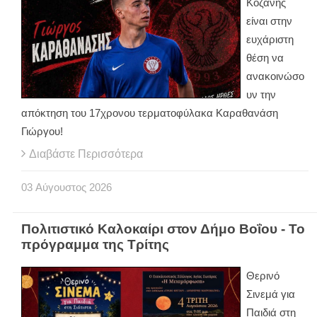
Κοζάνης
είναι στην
ευχάριστη
θέση να
ανακοινώσο
υν την
απόκτηση του 17χρονου τερματοφύλακα Καραθανάση
Γιώργου!
Διαβάστε Περισσότερα
03
Αύγουστος
2026
Πολιτιστικό Καλοκαίρι στον Δήμο Βοΐου - Το
πρόγραμμα της Τρίτης
Θερινό
Σινεμά για
Παιδιά στη