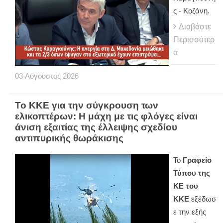
ς - Κοζάνη.
Διαβάστε
Περισσότερ
α
03
Αύγουστος
2026
Το ΚΚΕ για την σύγκρουση των
ελικοπτέρων: Η μάχη με τις φλόγες είναι
άνιση εξαιτίας της έλλειψης σχεδίου
αντιπυρικής θωράκισης
Το
Γραφείο
Τύπου της
ΚΕ του
ΚΚΕ
εξέδωσ
ε την εξής