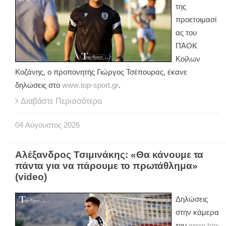
της
προετοιμασί
ας του
ΠΑΟΚ
Κοίλων
Κοζάνης, ο προπονητής Γιώργος Τσέπουρας, έκανε
δηλώσεις στο
www
.
top
-
sport
.
gr
.
Διαβάστε Περισσότερα
04
Αύγουστος
2026
Αλέξανδρος Τσιμινάκης: «Θα κάνουμε τα
πάντα για να πάρουμε το πρωτάθλημα»
(video)
Δηλώσεις
στην κάμερα
του
www
.
top
-