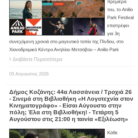
πρεμιέρα
του, το Anilio
Park Festival
επιστρέφει
για 3η
συνεχόμενη χρονιά στο μαγευτικό τοπίο της Πίνδου, στο
Χιονοδρομικό Κέντρο Ανηλίου Μετσόβου – Anilio Park
Διαβάστε Περισσότερα
03
Αύγουστος
2026
Δήμος Κοζάνης: 44α Λασσάνεια / Τροχιά 26
- Σινεμά στη Βιβλιοθήκη «Η Λογοτεχνία στον
Κινηματογράφο» - Είσαι Αύγουστο στην
πόλη; Έλα στη Βιβλιοθήκη! - Τετάρτη 5
Αυγούστου στις 21:00 η ταινία «Εξιλέωση»
Κάθε