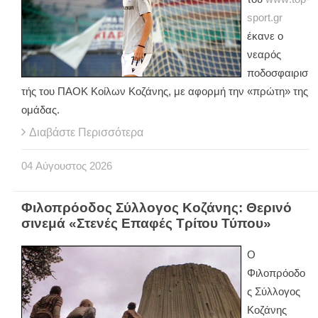
sport
.
gr
έκανε ο
νεαρός
ποδοσφαιρισ
τής του ΠΑΟΚ Κοίλων Κοζάνης, με αφορμή την «πρώτη» της
ομάδας.
Διαβάστε Περισσότερα
04
Αύγουστος
2026
Φιλοπρόοδος Σύλλογος Κοζάνης: Θερινό
σινεμά «Στενές Επαφές Τρίτου Τύπου»
Ο
Φιλοπρόοδο
ς Σύλλογος
Κοζάνης