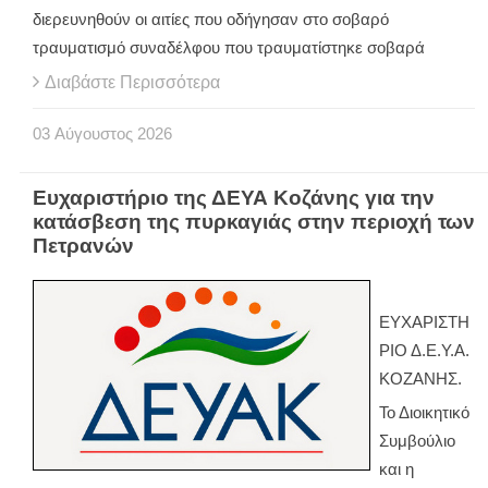
διερευνηθούν οι αιτίες που οδήγησαν στο σοβαρό
τραυματισμό συναδέλφου που τραυματίστηκε σοβαρά
Διαβάστε Περισσότερα
03
Αύγουστος
2026
Ευχαριστήριο της ΔΕΥΑ Κοζάνης για την
κατάσβεση της πυρκαγιάς στην περιοχή των
Πετρανών
ΕΥΧΑΡΙΣΤΗ
ΡΙΟ Δ.Ε.Υ.Α.
ΚΟΖΑΝΗΣ.
Το Διοικητικό
Συμβούλιο
και η