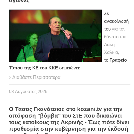
αγώνες
Σε
ανακοίνωσή
του
για τον
θάνατο του
Λάκη
Χαλκιά
,
το
Γραφείο
Τύπου της ΚΕ του ΚΚΕ
σημειώνει:
Διαβάστε Περισσότερα
03
Αύγουστος
2026
Ο Τάσος Γκανάτσιος στο kozani.tv για την
απόφαση "βόμβα" του ΣτΕ που δικαιώνει
τους κατοίκους της Ακρινής - Έως πότε δίνει
προθεσμία στην κυβέρνηση για την έκδοσή