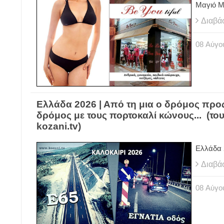
Μαγιό M
Διαβά
08
Αύγο
Ελλάδα 2026 | Από τη μια ο δρόμος προ
δρόμος με τους πορτοκαλί κώνους... (το
kozani.tv)
Ελλάδα 
Διαβά
08
Αύγο