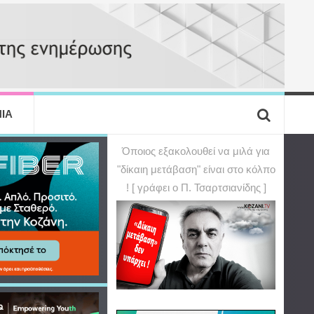
ΙΑ
Όποιος εξακολουθεί να μιλά για
"δίκαιη μετάβαση" είναι στο κόλπο
! [ γράφει ο Π. Τσαρτσιανίδης ]