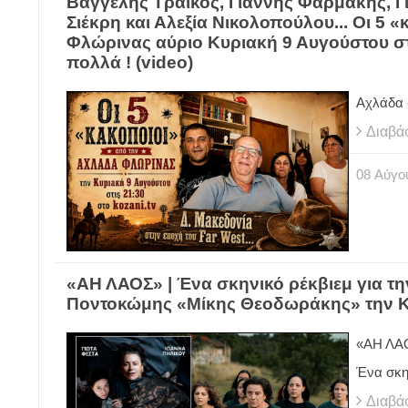
Βαγγέλης Τράικος, Γιάννης Φαρμάκης, 
Σιέκρη και Αλεξία Νικολοπούλου... Οι 5 
Φλώρινας αύριο Κυριακή 9 Αυγούστου στ
πολλά ! (video)
Αχλάδα -
Διαβά
08
Αύγο
«ΑΗ ΛΑΟΣ» | Ένα σκηνικό ρέκβιεμ για τη
Ποντοκώμης «Μίκης Θεοδωράκης» την Κ
«ΑΗ ΛΑ
Ένα σκην
Διαβά