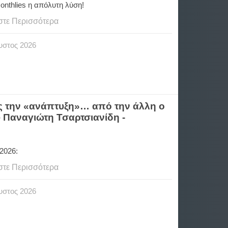
onthlies η απόλυτη λύση!
στε Περισσότερα
υστος
2026
ς την «ανάπτυξη»… από την άλλη ο
υ Παναγιώτη Τσαρτσιανίδη -
2026:
στε Περισσότερα
υστος
2026