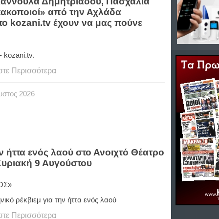
Γιαννούλα Δημητριάδου, Πασχαλία
«κακοποιοί» από την Αχλάδα
ο kozani.tv έχουν να μας πούνε
 kozani.tv.
στε Περισσότερα
υστος
2026
ν ήττα ενός λαού στο Ανοιχτό Θέατρο
υριακή 9 Αυγούστου
ΟΣ»
ικό ρέκβιεμ για την ήττα ενός λαού
στε Περισσότερα