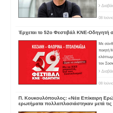
Διαβά
08
Ιούνι
Έρχεται το 52ο Φεστιβάλ ΚΝΕ-Οδηγητή σ
Με σύνθ
ποιητή 
ελάττωμ
τον Σοσ
Διαβά
08
Ιούνι
Π. Κουκουλόπουλος: «Νέα Επίκαιρη Ερώτ
ερωτήματα πολλαπλασιάστηκαν μετά τις