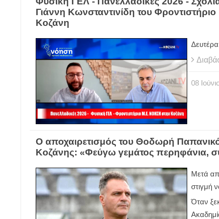
Φυσική ΓΕΛ - Πανελλαδικές 2026 - Σχολ
Γιάννη Κωνσταντινίδη του Φροντιστήριο
Κοζάνη
Δευτέρα 
Διαβά
08
Ιούνι
Ο αποχαιρετισμός του Θοδωρή Παπανικ
Κοζάνης: «Φεύγω γεμάτος περηφάνια, σ
Μετά απ
στιγμή 
Όταν ξεκ
Ακαδημί