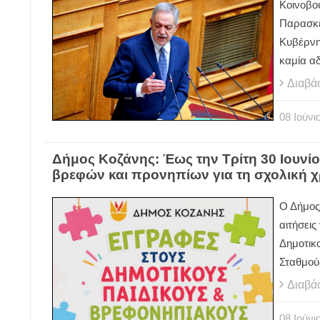
Κοινοβου
Παρασκε
Κυβέρνη
καμία α
Διαβά
08
Ιούνι
Δήμος Κοζάνης: Έως την Τρίτη 30 Ιουνίου
βρεφών και προνηπίων για τη σχολική χ
Ο Δήμος 
αιτήσεις
Δημοτικ
Σταθμού
Διαβά
08
Ιούνι