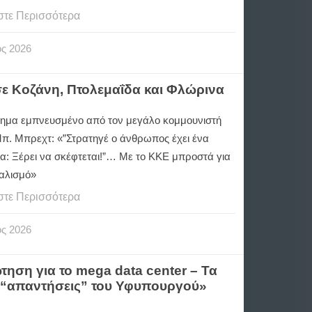
στε Περισσότερα
ος
2026
ε Κοζάνη, Πτολεμαΐδα και Φλώρινα
ημα εμπνευσμένο από τον μεγάλο κομμουνιστή
Μπ. Μπρεχτ: «”Στρατηγέ ο άνθρωπος έχει ένα
α: Ξέρει να σκέφτεται!”… Με το ΚΚΕ μπροστά για
ιαλισμό»
στε Περισσότερα
ος
2026
ηση για το mega data center – Τα
 “απαντήσεις” του Υφυπουργού»