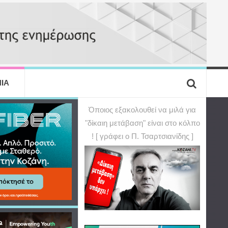
ΙΑ
Όποιος εξακολουθεί να μιλά για
"δίκαιη μετάβαση" είναι στο κόλπο
! [ γράφει ο Π. Τσαρτσιανίδης ]