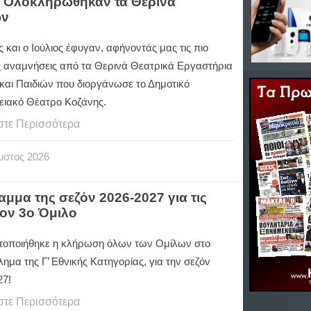
: Ολοκληρώθηκαν τα Θερινά
ών
ς και ο Ιούλιος έφυγαν, αφήνοντάς μας τις πιο
 αναμνήσεις από τα Θερινά Θεατρικά Εργαστήρια
και Παιδιών που διοργάνωσε το Δημοτικό
ειακό Θέατρο Κοζάνης.
στε Περισσότερα
υστος
2026
αμμα της σεζόν 2026-2027 για τις
τον 3ο Όμιλο
οποιήθηκε η κλήρωση όλων των Ομίλων στο
μα της Γ’ Εθνικής Κατηγορίας, για την σεζόν
27!
στε Περισσότερα