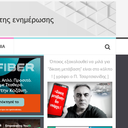
ΙΑ
Όποιος εξακολουθεί να μιλά για
"δίκαιη μετάβαση" είναι στο κόλπο
! [ γράφει ο Π. Τσαρτσιανίδης ]