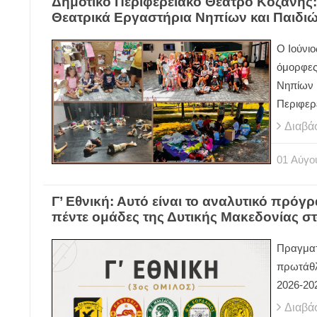
Δημοτικό Περιφερειακό Θέατρο Κοζάνης
Θεατρικά Εργαστήρια Νηπίων και Παιδι
Ο Ιούνιο
όμορφες
Νηπίων 
Περιφερ
Διαβά
01
Αύγο
Γ’ Εθνική: Αυτό είναι το αναλυτικό πρόγρ
πέντε ομάδες της Δυτικής Μακεδονίας σ
Πραγματ
πρωτάθλη
2026-20
Διαβά