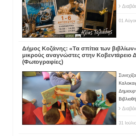
Διαβά
01
Αύγο
Δήμος Κοζάνης: «Τα σπίτια των βιβλίων»
μικρούς αναγνώστες στην Κοβεντάρειο 
(Φωτογραφίες)
Συνεχίζο
Καλοκαι
Δημιουρ
Βιβλιοθ
Διαβά
31
Ιούλι