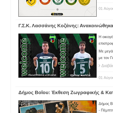
01
Αύγο
Γ.Σ.Κ. Λασσάνης Κοζάνης: Ανακοινώθηκα
Η οικογ
επιστροφ
Με μεγά
με τον 
Διαβά
01
Αύγο
Δήμος Βοΐου: Έκθεση Ζωγραφικής & Κατ
Δήμος Βο
- Πέμπτ