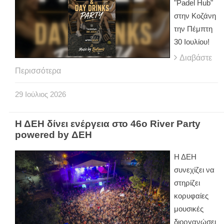
"Padel Hub"
στην Κοζάνη
την Πέμπτη
30 Ιουλίου!
Διαβάστε
Περισσότερα
29
Ιούλιος
2026
Η ΔΕΗ δίνει ενέργεια στο 46ο River Party
powered by ΔΕΗ
Η ΔΕΗ
συνεχίζει να
στηρίζει
κορυφαίες
μουσικές
διοργανώσει