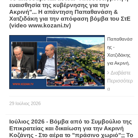
ευαισθησία της κυβέρνησης για την
Ακρινή"... Η απάντηση Παπαθανάση &
Χατζιδάκη για την απόφαση βόμβα του ΣτΕ
(video www.kozani.tv)
Παπαθανάσ
ης -
Χατζιδάκης
για Ακρινή.
Διαβάστε
Περισσότερ
α
29
Ιούλιος
2026
Ιούλιος 2026 - Βόμβα από το Συμβούλιο της
Επικρατείας και δικαίωση για την Ακρινή
Κοζάνης - Στο αέρα το "πράσινο χωριό";; Το