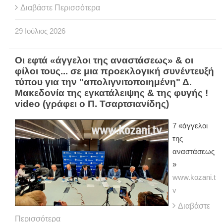
Διαβάστε Περισσότερα
29
Ιούλιος
2026
Οι εφτά «άγγελοι της αναστάσεως» & οι
φίλοι τους... σε μια προεκλογική συνέντευξή
τύπου για την "απολιγνιτοποιημένη" Δ.
Μακεδονία της εγκατάλειψης & της φυγής !
video (γράφει ο Π. Τσαρτσιανίδης)
7 «άγγελοι
της
αναστάσεως
»
www.kozani.t
v
Διαβάστε
Περισσότερα