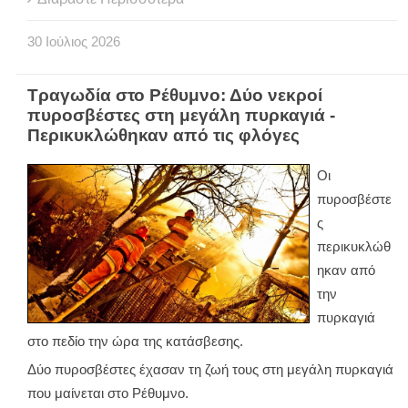
30
Ιούλιος
2026
Τραγωδία στο Ρέθυμνο: Δύο νεκροί
πυροσβέστες στη μεγάλη πυρκαγιά -
Περικυκλώθηκαν από τις φλόγες
Οι
πυροσβέστε
ς
περικυκλώθ
ηκαν από
την
πυρκαγιά
στο πεδίο την ώρα της κατάσβεσης.
Δύο πυροσβέστες έχασαν τη ζωή τους στη μεγάλη πυρκαγιά
που μαίνεται στο Ρέθυμνο.