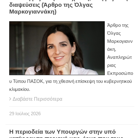
διαψεύσεις (Άρθρο της Όλγας
Μαρκογιαννάκη)
Άρθρο της
Όλγας
Μαρκογιανν
άκη,
Αναπληρώτ
ριας
Εκπροσώπο
υ Τύπου ΠΑΣΟΚ, για τη χθεσινή επίσκεψη του κυβερνητικού
κλιμακίου.
Διαβάστε Περισσότερα
29
Ιούλιος
2026
Η περιοδεία των Υπουργών στην υπό