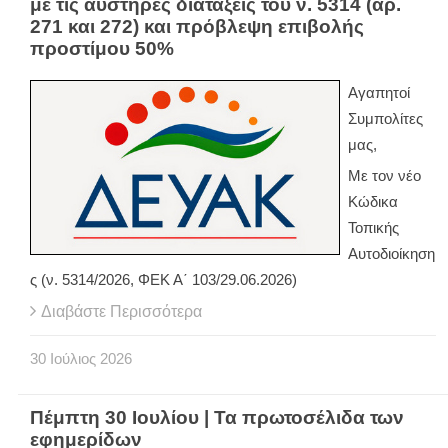
με τις αυστηρές διατάξεις του ν. 5314 (αρ.
271 και 272) και πρόβλεψη επιβολής
προστίμου 50%
Αγαπητοί
Συμπολίτες
μας,
Με τον νέο
Κώδικα
Τοπικής
Αυτοδιοίκηση
ς (ν. 5314/2026, ΦΕΚ Α΄ 103/29.06.2026)
Διαβάστε Περισσότερα
30
Ιούλιος
2026
Πέμπτη 30 Ιουλίου | Τα πρωτοσέλιδα των
εφημερίδων