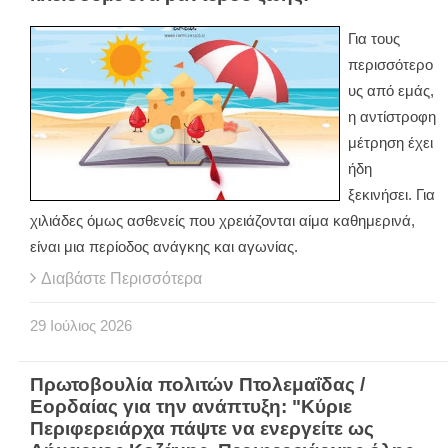
Για τους
περισσότερο
υς από εμάς,
η αντίστροφη
μέτρηση έχει
ήδη
ξεκινήσει. Για
χιλιάδες όμως ασθενείς που χρειάζονται αίμα καθημερινά,
είναι μια περίοδος ανάγκης και αγωνίας.
Διαβάστε Περισσότερα
29
Ιούλιος
2026
Πρωτοβουλία πολιτών Πτολεμαΐδας /
Εορδαίας για την ανάπτυξη: "Κύριε
Περιφερειάρχα πάψτε να ενεργείτε ως