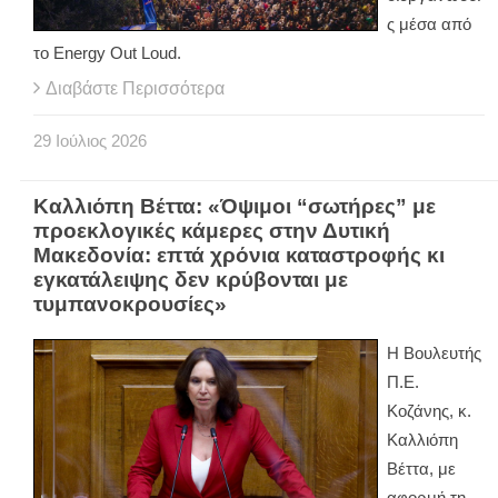
ς μέσα από
το Energy Out Loud.
Διαβάστε Περισσότερα
29
Ιούλιος
2026
Καλλιόπη Βέττα: «Όψιμοι “σωτήρες” με
προεκλογικές κάμερες στην Δυτική
Μακεδονία: επτά χρόνια καταστροφής κι
εγκατάλειψης δεν κρύβονται με
τυμπανοκρουσίες»
Η Βουλευτής
Π.Ε.
Κοζάνης, κ.
Καλλιόπη
Βέττα, με
αφορμή τη