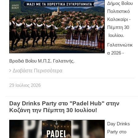
Δήμος Βοΐου
Πολιτιστικό
Καλοκαίρι -
Πέμπτη 30
Ιουλίου.
Γαλατινιώτικ
α 2026 -
Βραδιά Βοΐου Μ.Π.Σ. Γαλατινής.
Διαβάστε Περισσότερα
29
Ιούλιος
2026
Day Drinks Party στο "Padel Hub" στην
Κοζάνη την Πέμπτη 30 Ιουλίου!
Day Drinks
Party στο