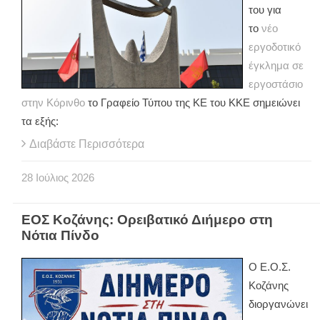
του για
το
νέο
εργοδοτικό
έγκλημα σε
εργοστάσιο
στην Κόρινθο
το Γραφείο Τύπου της ΚΕ του ΚΚΕ σημειώνει
τα εξής:
Διαβάστε Περισσότερα
28
Ιούλιος
2026
ΕΟΣ Κοζάνης: Ορειβατικό Διήμερο στη
Νότια Πίνδο
Ο Ε.Ο.Σ.
Κοζάνης
διοργανώνει