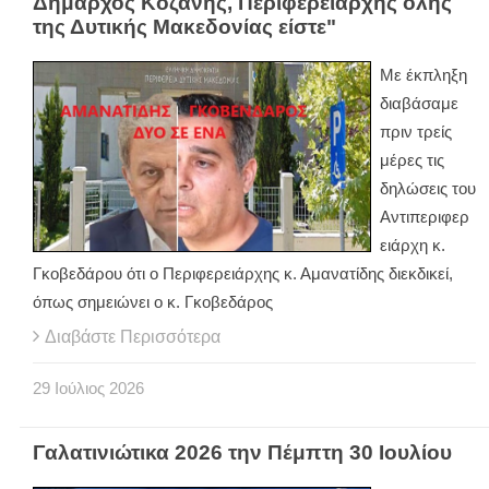
Δήμαρχος Κοζάνης, Περιφερειάρχης όλης
της Δυτικής Μακεδονίας είστε"
Με έκπληξη
διαβάσαμε
πριν τρείς
μέρες τις
δηλώσεις του
Αντιπεριφερ
ειάρχη κ.
Γκοβεδάρου ότι ο Περιφερειάρχης κ. Αμανατίδης διεκδικεί,
όπως σημειώνει ο κ. Γκοβεδάρος
Διαβάστε Περισσότερα
29
Ιούλιος
2026
Γαλατινιώτικα 2026 την Πέμπτη 30 Ιουλίου