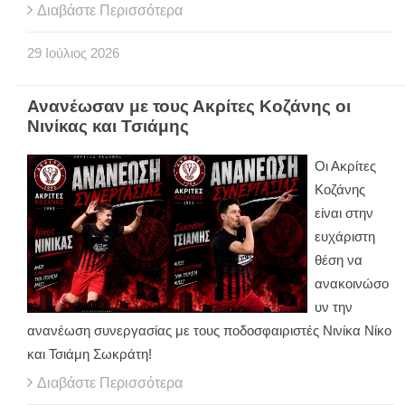
Διαβάστε Περισσότερα
29
Ιούλιος
2026
Ανανέωσαν με τους Ακρίτες Κοζάνης οι
Νινίκας και Τσιάμης
Οι Ακρίτες
Κοζάνης
είναι στην
ευχάριστη
θέση να
ανακοινώσο
υν την
ανανέωση συνεργασίας με τους ποδοσφαιριστές Νινίκα Νίκο
και Τσιάμη Σωκράτη!
Διαβάστε Περισσότερα