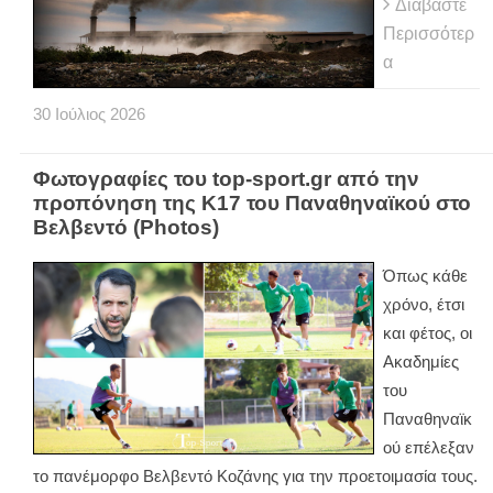
Διαβάστε
Περισσότερ
α
30
Ιούλιος
2026
Φωτογραφίες του top-sport.gr από την
προπόνηση της Κ17 του Παναθηναϊκού στο
Βελβεντό (Photos)
Όπως κάθε
χρόνο, έτσι
και φέτος, οι
Ακαδημίες
του
Παναθηναϊκ
ού επέλεξαν
το πανέμορφο Βελβεντό Κοζάνης για την προετοιμασία τους.