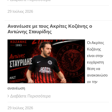
29
Ιούλιος
2026
Ανανέωσε με τους Ακρίτες Κοζάνης ο
Αντώνης Σταυρίδης
Οι Ακρίτες
Κοζάνης
είναι στην
ευχάριστη
θέση να
ανακοινώσο
υν την
ανανέωση
Διαβάστε Περισσότερα
29
Ιούλιος
2026