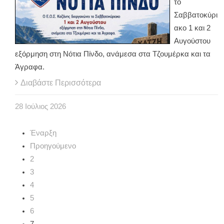
το
Σαββατοκύρι
ακο 1 και 2
Αυγούστου
εξόρμηση στη Νότια Πίνδο, ανάμεσα στα Τζουμέρκα και τα
Άγραφα.
Διαβάστε Περισσότερα
28
Ιούλιος
2026
Έναρξη
Προηγούμενο
2
3
4
5
6
7