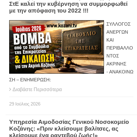
ΣτΕ καλεί την κυβέρνηση να συμμορφωθεί
με την απόφαση του 2022 !!!
ΣΥΛΛΟΓΟΣ
ΑΝΕΡΓΩΝ
ΚΑΙ
ΠΕΡΙΒΑΛΛΟ
ΝΤΟΣ
ΑΚΡΙΝΗΣ
- ΑΝΑΚΟΙΝΩ
ΣΗ – ΕΝΗΜΕΡΩΣΗ:
Διαβάστε Περισσότερα
29
Ιούλιος
2026
Υπηρεσία Αιμοδοσίας Γενικού Νοσοκομείο
Κοζάνης: «Πριν κλείσουμε βαλίτσες, ας
κλείσουμε ένα ραντεβού ζωής!»