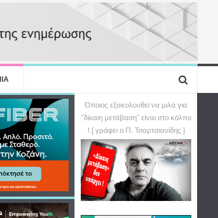
ΙΑ
Όποιος εξακολουθεί να μιλά για
"δίκαιη μετάβαση" είναι στο κόλπο
! [ γράφει ο Π. Τσαρτσιανίδης ]