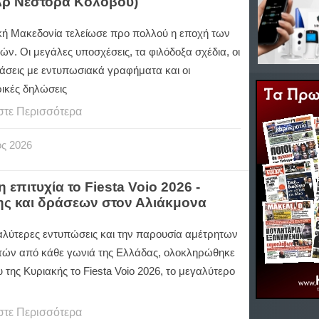
 Δρ Νέστορα Κολοβού)
ική Μακεδονία τελείωσε προ πολλού η εποχή των
ών. Οι μεγάλες υποσχέσεις, τα φιλόδοξα σχέδια, οι
άσεις με εντυπωσιακά γραφήματα και οι
ικές δηλώσεις
στε Περισσότερα
ος
2026
πιτυχία το Fiesta Voio 2026 -
ης και δράσεων στον Αλιάκμονα
καλύτερες εντυπώσεις και την παρουσία αμέτρητων
τών από κάθε γωνιά της Ελλάδας, ολοκληρώθηκε
 της Κυριακής το Fiesta Voio 2026, το μεγαλύτερο
στε Περισσότερα