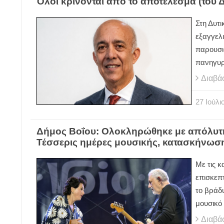
Όλοι κρίνονται από το αποτέλεσμα (του
Στη Δυτ
εξαγγελι
παρουσι
πανηγυρ
Διαβά
27
Ιούλι
Δήμος Βοΐου: Ολοκληρώθηκε με απόλυτη ε
Τέσσερις ημέρες μουσικής, κατασκήνωσ
Με τις 
επισκεπ
το βράδυ
μουσικό
Διαβά