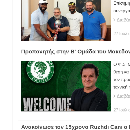
Επίσημη
συνεργα
Διαβά
27
Ιούλι
Προπονητής στην Β' Ομάδα του Μακεδονι
Ο Φ.Σ. Μ
θέση να
τον προ
τεχνική 
Διαβά
27
Ιούλι
Ανακοίνωσε τον 15χρονο Ruzhdi Cani ο 