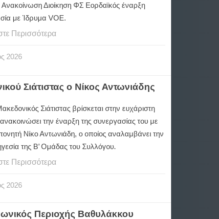
 Ανακοίνωση Διοίκηση ΦΣ Εορδαϊκός έναρξη
σία με Ίδρυμα VOE.
στε Περισσότερα
ος
2026
κού Σιάτιστας ο Νίκος Αντωνιάδης
ακεδονικός Σιάτιστας βρίσκεται στην ευχάριστη
 ανακοινώσει την έναρξη της συνεργασίας του με
πονητή Νίκο Αντωνιάδη, ο οποίος αναλαμβάνει την
ηγεσία της Β’ Ομάδας του Συλλόγου.
στε Περισσότερα
ος
2026
Ιωνικός Περιοχής Βαθυλάκκου