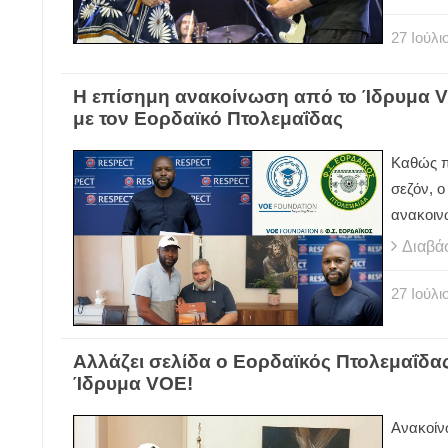
27
Ιούλι
Η επίσημη ανακοίνωση από το Ίδρυμα VO
με τον Εορδαϊκό Πτολεμαΐδας
Καθώς π
σεζόν, ο
ανακοιν
Διαβά
27
Ιούλι
Αλλάζει σελίδα ο Εορδαϊκός Πτολεμαΐδας
Ίδρυμα VOE!
Ανακοίν