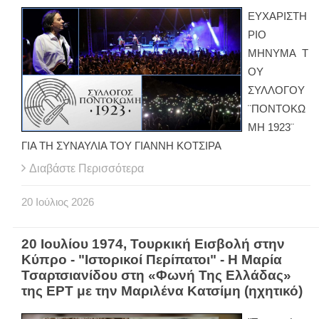
ΕΥΧΑΡΙΣΤΗ
ΡΙΟ
ΜΗΝΥΜΑ Τ
ΟΥ
ΣΥΛΛΟΓΟΥ
¨ΠΟΝΤΟΚΩ
ΜΗ 1923¨
ΓΙΑ ΤΗ ΣΥΝΑΥΛΙΑ ΤΟΥ ΓΙΑΝΝΗ ΚΟΤΣΙΡΑ
Διαβάστε Περισσότερα
20
Ιούλιος
2026
20 Ιουλίου 1974, Τουρκική Εισβολή στην
Κύπρο - "Ιστορικοί Περίπατοι" - Η Μαρία
Τσαρτσιανίδου στη «Φωνή Της Ελλάδας»
της ΕΡΤ με την Μαριλένα Κατσίμη (ηχητικό)