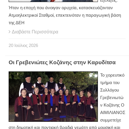
εξελίξεις.
Ήταν η εποχή που άνοιγαν ορυχεία, κατασκευάζονταν
Ατμοηλεκτρικοί Σταθμοί, επεκτεινόταν η παραγωγική βάση
της ΔΕΗ
Διαβάστε Περισσότερα
20
Ιούλιος
2026
Οι Γρεβενιώτες Κοζάνης στην Καρυδίτσα
Το χορευτικό
τμήμα του
Συλλόγου
Γρεβενιωτώ
ν Κοζάνης Ο
ΑΙΜΙΛΙΑΝΟΣ
συμμετείχε
στη δημοτική και ποντιακή βραδιά γεμάτη από μουσική και