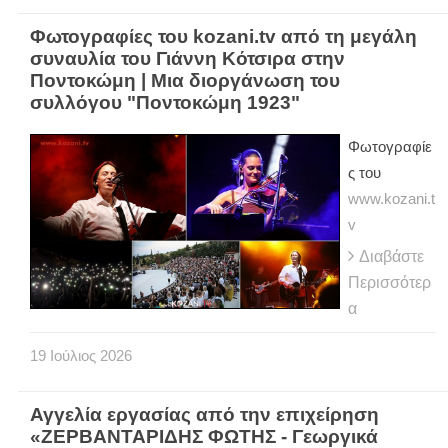
Φωτογραφίες του kozani.tv από τη μεγάλη
συναυλία του Γιάννη Κότσιρα στην
Ποντοκώμη | Μια διοργάνωση του
συλλόγου "Ποντοκώμη 1923"
Φωτογραφίε
ς του
www.kozani.t
v
Διαβάστε
Περισσότερ
α
19
Ιούλιος
2026
Αγγελία εργασίας από την επιχείρηση
«ΖΕΡΒΑΝΤΑΡΙΔΗΣ ΦΩΤΗΣ - Γεωργικά