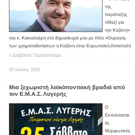
της
παράταξης
«Μαζί για
την Κοζάνη»
του κ. Κοκκαλιάρη στο δημοσίευμά μου με τίτλο «Ουραγός
των χρηματοδοτήσεων η Κοζάνη στην Ευρωπαϊκή Αποστολή
Διαβάστε Περισσότερα
20
Ιούλιος
2026
Μια ξεχωριστή λαϊκόποντιακή βραδιά από
τον Ε.Μ.Α.Σ. Λυγερής
O
Εκπολιτιστικ
ός
Μορφωτικός