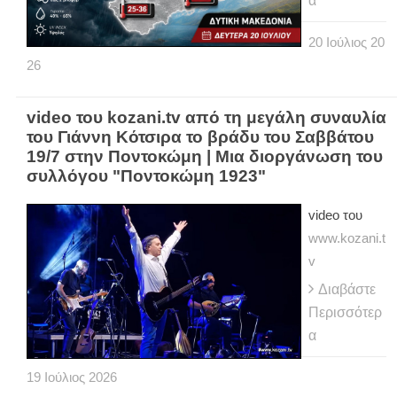
α
20
Ιούλιος
20
26
video του kozani.tv από τη μεγάλη συναυλία
του Γιάννη Κότσιρα το βράδυ του Σαββάτου
19/7 στην Ποντοκώμη | Μια διοργάνωση του
συλλόγου "Ποντοκώμη 1923"
video του
www.kozani.t
v
Διαβάστε
Περισσότερ
α
19
Ιούλιος
2026