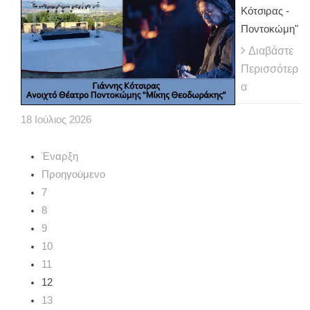
Κότσιρας -
Ποντοκώμη"
Διαβάστε
Περισσότερ
α
18
Ιούλιος
2026
Έναρξη
Προηγούμενο
7
8
9
10
11
12
13