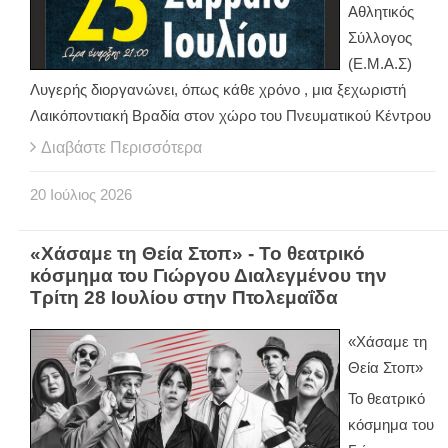
Αθλητικός
Σύλλογος
(Ε.Μ.Α.Σ)
Λυγερής διοργανώνει, όπως κάθε χρόνο , μια ξεχωριστή
Λαικόποντιακή Βραδία στον χώρο του Πνευματικού Κέντρου
Διαβάστε Περισσότερα
20
Ιούλιος
2026
«Χάσαμε τη Θεία Στοπ» - Το θεατρικό
κόσμημα του Γιώργου Διαλεγμένου την
Τρίτη 28 Ιουλίου στην Πτολεμαΐδα
«Χάσαμε τη
Θεία Στοπ»
Το θεατρικό
κόσμημα του