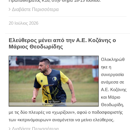
Πρωταθλήματος Κ16, στην Θήβα 18-19 Ιουλίου.
Διαβάστε Περισσότερα
20
Ιούλιος
2026
Ελεύθερος μένει από την Α.Ε. Κοζάνης ο
Μάριος Θεοδωρίδης
Ολοκληρώθ
ηκε η
συνεργασία
ανάμεσα σε
Α.Ε. Κοζάνης
και Μάριο
Θεοδωρίδη,
με τις δύο πλευρές να «χωρίζουν», αφού ο ποδοσφαιριστής
των «κιτρινόμαυρων» αναμένεται να μείνει ελεύθερος.
Διαβάστε Περισσότερα