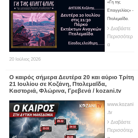
«Γη της
Επαγγελίας» -
Πτολεμαΐδα.
Διαβάστε
Περισσότερ
α
20
Ιούλιος
2026
Ο καιρός σήμερα Δευτέρα 20 και αύριο Τρίτη
21 Ιουλίου σε Κοζάνη, Πτολεμαΐδα,
Καστοριά, Φλώρινα, Γρεβενά / kozani.tv
www.kozani
.tv
Διαβάστε
Περισσότερ