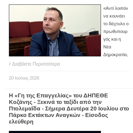
«Αντί λοιπόν
να κουνάει
το δάχτυλο ο
πρωθυπουρ
γός και η
Νέα
Δημοκρατία,
Διαβάστε Περισσότερα
20
Ιούλιος
2026
Η «Γη της Επαγγελίας» του ΔΗΠΕΘΕ
Κοζάνης - Ξεκινά το ταξίδι από την
Πτολεμαΐδα - Σήμερα Δευτέρα 20 Ιουλίου στο
Πάρκο Εκτάκτων Αναγκών - Είσοδος
ελεύθερη