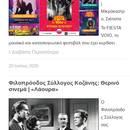
|
Μικρόκαστρ
ο, Σιάτιστα
Το FIESTA
VOIO, το
μουσικό και κατασκηνωτικό φεστιβάλ που έχει κερδίσει
Διαβάστε Περισσότερα
20
Ιούλιος
2026
Φιλοπρόοδος Σύλλογος Κοζάνης: Θερινό
σινεμά | «Λάουρα»
Ο
Φιλοπρόοδο
ς Σύλλογος
σας