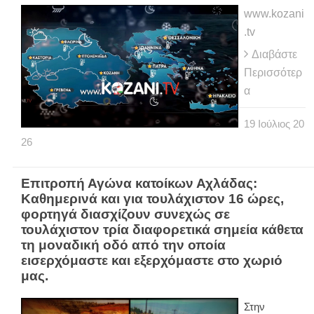
www.kozani
.tv
Διαβάστε
Περισσότερ
α
19
Ιούλιος
20
26
Eπιτροπή Αγώνα κατοίκων Αχλάδας:
Καθημερινά και για τουλάχιστον 16 ώρες,
φορτηγά διασχίζουν συνεχώς σε
τουλάχιστον τρία διαφορετικά σημεία κάθετα
τη μοναδική οδό από την οποία
εισερχόμαστε και εξερχόμαστε στο χωριό
μας.
Στην