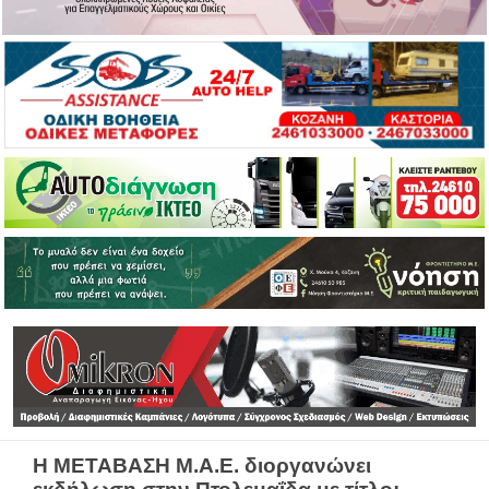
Η ΜΕΤΑΒΑΣΗ Μ.Α.Ε. διοργανώνει