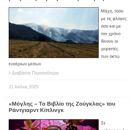
Μάχη, τόσο
με τις φλόγες
όσο και με
τον χρόνο
δίνουν οι
χειριστές
των οκτώ
εναέριων μέσων
Διαβάστε Περισσότερα
21
Ιούλιος
2025
«Μόγλης – Το Βιβλίο της Ζούγκλας» του
Ράντγιαρντ Κίπλινγκ
Σε