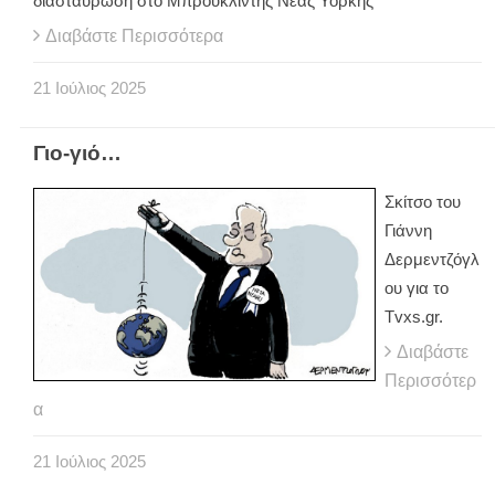
διασταύρωση στο Μπρούκλιντης Νέας Υόρκης
Διαβάστε Περισσότερα
21
Ιούλιος
2025
Γιο-γιό…
Σκίτσο του
Γιάννη
Δερμεντζόγλ
ου για το
Tvxs.gr.
Διαβάστε
Περισσότερ
α
21
Ιούλιος
2025