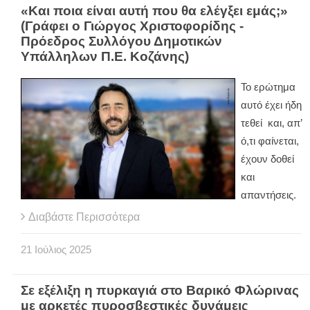
«Και ποια είναι αυτή που θα ελέγξει εμάς;»
(Γράφει ο Γιώργος Χριστοφορίδης -
Πρόεδρος Συλλόγου Δημοτικών
Υπάλληλων Π.Ε. Κοζάνης)
Το ερώτημα
αυτό έχει ήδη
τεθεί και, απ’
ό,τι φαίνεται,
έχουν δοθεί
και
απαντήσεις.
Διαβάστε Περισσότερα
21
Ιούλιος
2025
Σε εξέλιξη η πυρκαγιά στο Βαρικό Φλώρινας
με αρκετές πυροσβεστικές δυνάμεις