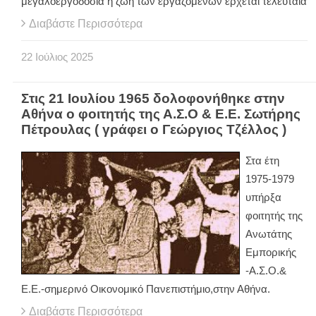
μεγαλοεργοδοσία η ζωή των εργαζομένων έρχεται τελευταία
Διαβάστε Περισσότερα
22
Ιούλιος
2025
Στις 21 Ιουλίου 1965 δολοφονήθηκε στην
Αθήνα ο φοιτητής της Α.Σ.Ο & Ε.Ε. Σωτήρης
Πέτρουλας ( γράφει ο Γεώργιος Τζέλλος )
Στα έτη
1975-1979
υπήρξα
φοιτητής της
Ανωτάτης
Εμπορικής
-Α.Σ.Ο.&
Ε.Ε.-σημερινό Οικονομικό Πανεπιστήμιο,στην Αθήνα.
Διαβάστε Περισσότερα