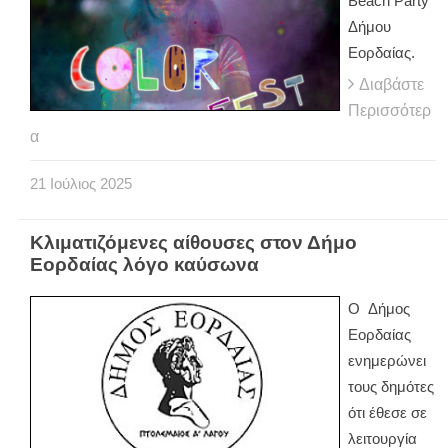
Beach Party
Δήμου
Εορδαίας.
Διαβάστε
Περισσότερ
α
21
Ιούλιος
2025
Κλιματιζόμενες αίθουσες στον Δήμο
Εορδαίας λόγο καύσωνα
Ο Δήμος
Εορδαίας
ενημερώνει
τους δημότες
ότι έθεσε σε
λειτουργία