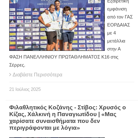
Εξαιρετική
εμφάνιση
από τον ΓΑΣ
ΕΟΡΔΑΙΑΣ
με 4
μετάλλια
στην Α
ΦΆΣΗ ΠΑΝΕΛΛΗΝΙΟΥ ΠΡΩΤΑΘΛΗΜΑΤΟΣ Κ16 στις
Σέρρες.
Διαβάστε Περισσότερα
21
Ιούλιος
2025
Φιλαθλητικός Κοζάνης - Στίβος: Χρυσός ο
Κίζας, Χάλκινή η Παναγιωτίδου | «Μας
χαρίσατε συναισθήματα που δεν
περιγράφονται με λόγια»