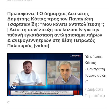
Πρωτοφανές ! Ο δήμαρχος Δεσκάτης
Δημήτρης Κόττας προς τον Παναγιώτη
Τσαρτσιανίδη: "Μου κάνετε αντιπολίτευση";
| Δείτε τη συνέντευξη του kozani.tv για την
πιθανή εγκατάσταση αντλησιοταμιευτήρων
& ανεμογεννητριών στη θέση Πετρωτός
Παλιουριάς (video)
"Δημήτρης
Κόττας
- Παναγιώτη
Τσαρτσιανίδη
ς"
Διαβάστε
Περισσότερ
α