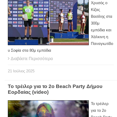
Χρυσός ο
Κίζας
Βασίλης στα
300μ
εμπόδια και
Χάλκινη η
Παναγιωτίδο
υ Σοφία στα 80μ εμπόδια
Διαβάστε Περισσότερα
21
Ιούλιος
2025
Το τρέιλερ για το 2ο Beach Party Δήμου
Εορδαίας (video)
Το τρέιλερ
για το 2ο