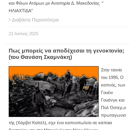
και Φίλων Ατόμων με Αναπηρία Δ. Μακεδονίας “
ΗΛΙΑΧΤΙΔΑ”
Διαβάστε Περισσότερα
21
Ιούλιος
2025
Πως μπορείς να αποδέχεσαι τη γενοκτονία;
(του Θανάση Σκαμνάκη)
Στην ταινία
του 1995, Ο
καπνός, των
Γουέιν
Γουάνγκ και
Πολ Όστερ,ο
πρωταγωνισ
τής (Χάρβεϊ Καϊτέλ), είχε ένα καπνοπωλείο σε κάποια