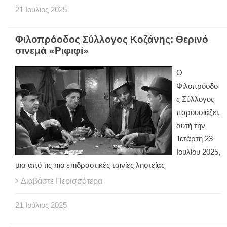
21
Ιούλιος
2025
Φιλοπρόοδος Σύλλογος Κοζάνης: Θερινό
σινεμά «Ριφιφί»
Ο
Φιλοπρόοδο
ς Σύλλογος
παρουσιάζει,
αυτή την
Τετάρτη 23
Ιουλίου 2025,
μια από τις πιο επιδραστικές ταινίες ληστείας
Διαβάστε Περισσότερα
21
Ιούλιος
2025