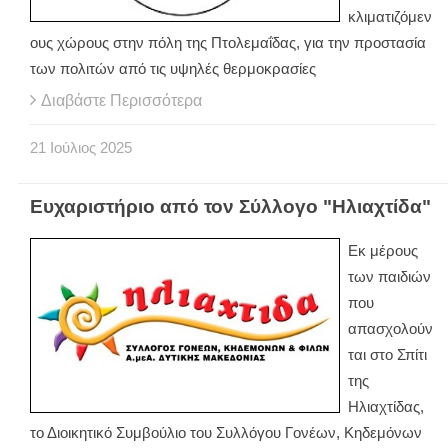
κλιματιζόμεν
ους χώρους στην πόλη της Πτολεμαΐδας, για την προστασία
των πολιτών από τις υψηλές θερμοκρασίες
Διαβάστε Περισσότερα
21
Ιούλιος
2025
Ευχαριστήριο από τον Σύλλογο "Ηλιαχτίδα"
Εκ μέρους
των παιδιών
που
απασχολούν
ται στο Σπίτι
της
Ηλιαχτίδας,
το Διοικητικό Συμβούλιο του Συλλόγου Γονέων, Κηδεμόνων