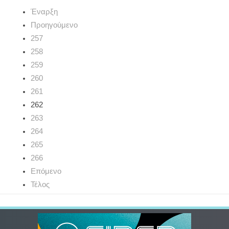
Έναρξη
Προηγούμενο
257
258
259
260
261
262
263
264
265
266
Επόμενο
Τέλος