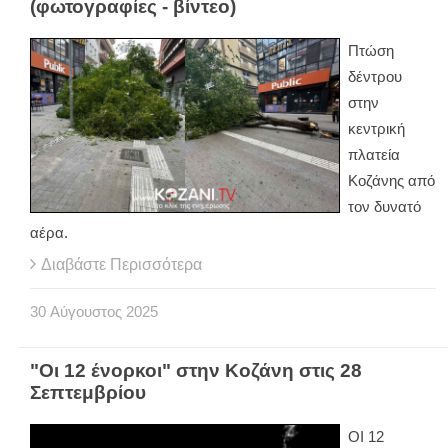
(φωτογραφίες - βίντεο)
Πτώση
δέντρου
στην
κεντρική
πλατεία
Κοζάνης από
τον δυνατό
αέρα.
Διαβάστε Περισσότερα
30
Αύγουστος
2025
"Οι 12 ένορκοι" στην Κοζάνη στις 28
Σεπτεμβρίου
ΟΙ 12