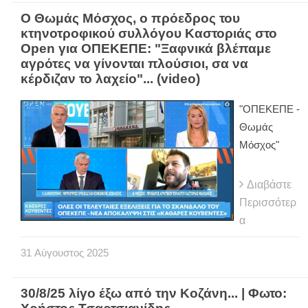
Ο Θωμάς Μόσχος, ο πρόεδρος του
κτηνοτροφικού συλλόγου Καστοριάς στο
Open για ΟΠΕΚΕΠΕ: "Ξαφνικά βλέπαμε
αγρότες να γίνονται πλούσιοι, σα να
κέρδιζαν το λαχείο"... (video)
"ΟΠΕΚΕΠΕ -
Θωμάς
Μόσχος"
Διαβάστε
Περισσότερ
α
31
Αύγουστος
2025
30/8/25 λίγο έξω από την Κοζάνη... | Φωτο: