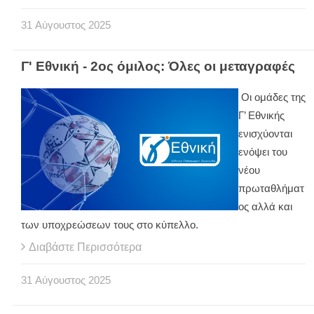
31
Αύγουστος
2025
Γ' Εθνική - 2ος όμιλος: Όλες οι μεταγραφές
Οι ομάδες της
Γ’ Εθνικής
ενισχύονται
ενόψει του
νέου
πρωταθλήματ
ος αλλά και
των υποχρεώσεων τους στο κύπελλο.
Διαβάστε Περισσότερα
31
Αύγουστος
2025