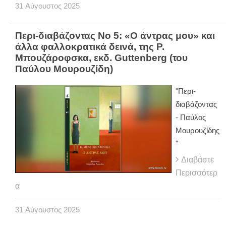
31
Αύγουστος
2025
Περι-διαβάζοντας Νο 5: «Ο άντρας μου» και
άλλα φαλλοκρατικά δεινά, της Ρ.
Μπουζάροφσκα, εκδ. Guttenberg (του
Παύλου Μουρουζίδη)
"Περι-
διαβάζοντας
- Παύλος
Μουρουζίδης
"
Διαβάστε
Περισσότερ
α
31
Αύγουστος
2025