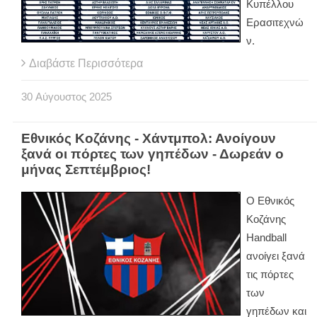
Κυπέλλου
Ερασιτεχνώ
ν.
Διαβάστε Περισσότερα
30
Αύγουστος
2025
Εθνικός Κοζάνης - Χάντμπολ: Ανοίγουν
ξανά οι πόρτες των γηπέδων - Δωρεάν ο
μήνας Σεπτέμβριος!
Ο Εθνικός
Κοζάνης
Handball
ανοίγει ξανά
τις πόρτες
των
γηπέδων και