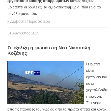
εργοστάσια καύσης απορριμμάτων
καθώς «έχουν
μοιραστεί οι δουλειές, τα έξι δισεκατομμύρια, που είναι το
μεγάλο φαγοπότι,
Διαβάστε Περισσότερα
31
Αύγουστος
2025
Σε εξέλιξη η φωτιά στη Νέα Νικόπολη
Κοζάνης
Η φωτιά
είναι
έρπουσα και
καίει
χορτολιβαδικ
ή έκταση.
Ξεκίνησε
από τις παρυφές του χωριού από τα πρώτα σπίτια και λόγω