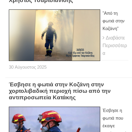
Χρήστος Τσαρτσιανίδης
"Από τη
φωτιά στην
Κοζάνη"
Διαβάστε
Περισσότερ
α
30
Αύγουστος
2025
Έσβησε η φωτιά στην Κοζάνη στην
χορτολιβαδική περιοχή πίσω από την
αντιπροσωπεία Κατάκης
Έσβησε η
φωτιά που
έκαιγε