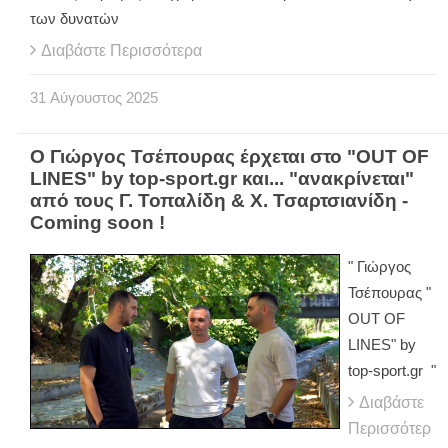
των δυνατών
Διαβάστε Περισσότερα
31
Αύγουστος
2025
Ο Γιώργος Τσέπουρας έρχεται στο "OUT OF
LINES" by top-sport.gr και... "ανακρίνεται"
από τους Γ. Τοπαλίδη & Χ. Τσαρτσιανίδη -
Coming soon !
" Γιώργος
Τσέπουρας "
OUT OF
LINES" by
top-sport.gr "
Διαβάστε
Περισσότερ