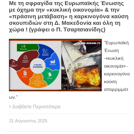
Με τη σφραγίδα της Ευρωπαϊκής Ένωσης
με όχημα την «κυκλική οικονομία» & την
«πράσινη μετάβαση» η καρκινογόνα καύση
σκουπιδιών στη Δ. Μακεδονία και όλη τη
χώρα ! (γράφει ο Π. Τσαρτσιανίδης)
"Ευρωπαϊκή
Ένωση
-«κυκλική
οικονομία» -
καρκινογόνα
καύση
απορριμμάτ
ων."
Διαβάστε Περισσότερα
31
Αύγουστος
2025