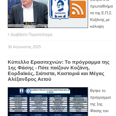
πρωταθλήμα
τα της Ε.Π.Σ.
Κοζάνης με
κάλυψη
Διαβάστε Περισσότερα
30
Αύγουστος
2025
Κύπελλο Ερασιτεχνών: Το πρόγραμμα της
1ης Φάσης - Πότε παίζουν Κοζάνη,
Εορδαϊκός, Σιάτιστα, Καστοριά και Μέγας
Αλέξανδρος Αετού
Βγήκε το
πρόγραμμα
της 1ης
Φάσης του