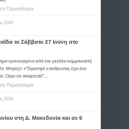
στε Περισσότερα
ος
2026
ΐδα το Σάββατο 27 Ιούνη στο
ημα εμπνευσμένο από τον μεγάλο κομμουνιστή
Μπ. Μπρεχτ: «”Στρατηγέ ο άνθρωπος έχει ένα
α: Ξέρει να σκέφτεται!”…
στε Περισσότερα
ος
2026
νίου στη Δ. Μακεδονία και σε 6