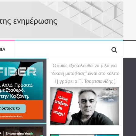
ΙΑ
Όποιος εξακολουθεί να μιλά για
"δίκαιη μετάβαση" είναι στο κόλπο
! [ γράφει ο Π. Τσαρτσιανίδης ]