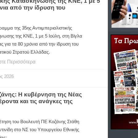
ικής Κατασκήνωσης της ΚΝΕ, 1 με 5
όνια από την ίδρυση του
αμμα της 35ης Αντιιμπεριαλιστικής
νωσης της ΚΝΕ, 1 με 5 Ιούλη, στη Βίγλα
 για τα 80 χρόνια από την ίδρυση του
τικού Στρατού Ελλάδας.
στε Περισσότερα
ος
2026
ζάνης: Η κυβέρνηση της Νέας
ροντα και τις ανάγκες της
έτηση του Βουλευτή ΠΕ Κοζάνης Στάθη
τινίδη στο ΝΣ του Υπουργείου Εθνικής
ίας: