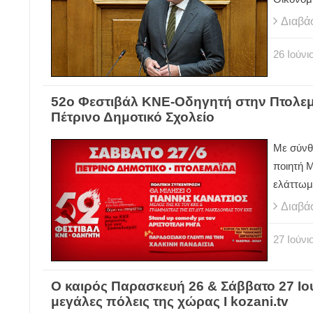
Διαβά
26
Ιούνι
52ο Φεστιβάλ ΚΝΕ-Οδηγητή στην Πτολεμα
Πέτρινο Δημοτικό Σχολείο
Με σύνθ
ποιητή 
ελάττωμ
Διαβά
27
Ιούνι
Ο καιρός Παρασκευή 26 & Σάββατο 27 Ιου
μεγάλες πόλεις της χώρας Ι kozani.tv