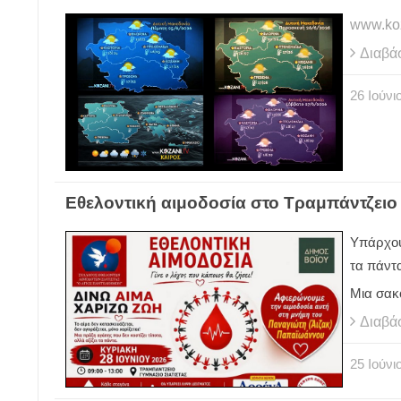
www.koz
Διαβά
26
Ιούνι
Εθελοντική αιμοδοσία στο Τραμπάντζειο 
Υπάρχου
τα πάντ
Μια σακ
Διαβά
25
Ιούνι