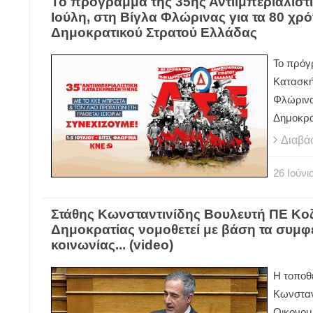
Το πρόγραμμα της 35ης Αντιιμπεριαλιστ
Ιούλη, στη Βίγλα Φλώρινας για τα 80 χρ
Δημοκρατικού Στρατού Ελλάδας
Το πρόγρ
Κατασκή
Φλώρινας
Δημοκρα
Διαβά
26
Ιούνι
Στάθης Κωνσταντινίδης Βουλευτή ΠΕ Κο
Δημοκρατίας νομοθετεί με βάση τα συμφέ
κοινωνίας... (video)
Η τοποθ
Κωνσταν
Οικονομ