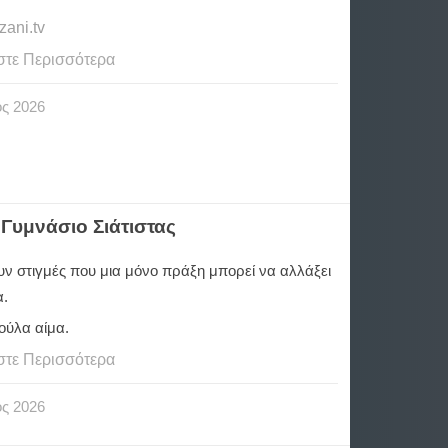
ani.tv
στε Περισσότερα
ος
2026
Γυμνάσιο Σιάτιστας
ν στιγμές που μια μόνο πράξη μπορεί να αλλάξει
α.
ούλα αίμα.
στε Περισσότερα
ος
2026