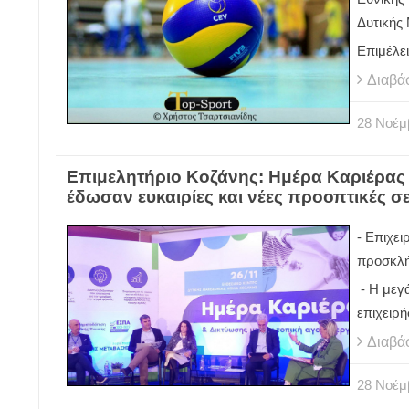
Δυτικής
Επιμέλει
Διαβά
28
Νοέμ
Επιμελητήριο Κοζάνης: Ημέρα Καριέρας 
έδωσαν ευκαιρίες και νέες προοπτικές σε
- Επιχε
προσκλή
- Η μεγ
επιχειρ
Διαβά
28
Νοέμ