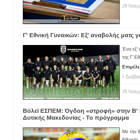
28
Νοέμ
Γ' Εθνική Γυναικών: Εξ' αναβολής ματς
Ένα εξ’
της Γ’ Ε
Επιμέλε
Διαβά
28
Νοέμ
Βόλεϊ ΕΣΠΕΜ: Όγδοη «στροφή» στην Β' Ε
Δυτικής Μακεδονίας - Το πρόγραμμα
Με την 8
Εθνικής 