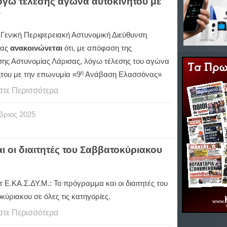
όγω τέλεσης αγώνα αυτοκινήτου με
»
 Γενική Περιφερειακή Αστυνομική Διεύθυνση
ίας
ανακοινώνεται
ότι, με απόφαση της
σης Αστυνομίας Λάρισας, λόγω τέλεσης του αγώνα
η
ήτου με την επωνυμία «9
Ανάβαση Ελασσόνας»
στε Περισσότερα
βριος
2025
 οι διαιτητές του Σαββατοκύριακου
Ε.ΚΑ.Σ.ΔΥ.Μ.: Το πρόγραμμα και οι διαιτητές του
ύριακου σε όλες τις κατηγορίες.
στε Περισσότερα