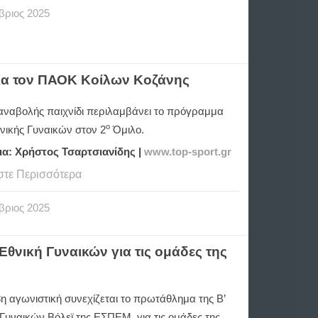
βριος
2025
 για τον ΠΑΟΚ Κοίλων Κοζάνης
 αναβολής παιχνίδι περιλαμβάνει το πρόγραμμα
ο
θνικής Γυναικών στον 2
Όμιλο.
ια: Χρήστος Τσαρτσιανίδης |
www.
top-
sport.
gr
στε Περισσότερα
βριος
2025
θνική Γυναικών για τις ομάδες της
η αγωνιστική συνεχίζεται το πρωτάθλημα της Β’
Γυναικών Βόλεϊ της ΕΣΠΕΜ, για τις ομάδες της