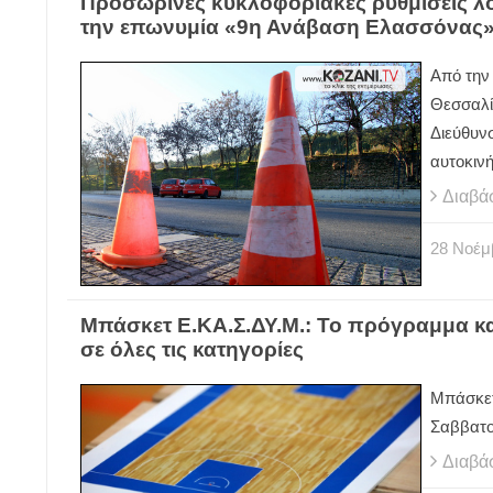
Προσωρινές κυκλοφοριακές ρυθμίσεις λ
την επωνυμία «9η Ανάβαση Ελασσόνας
Από την
Θεσσαλ
Διεύθυν
αυτοκιν
Διαβά
28
Νοέμ
Μπάσκετ Ε.ΚΑ.Σ.ΔΥ.Μ.: Το πρόγραμμα και
σε όλες τις κατηγορίες
Μπάσκετ 
Σαββατοκ
Διαβά