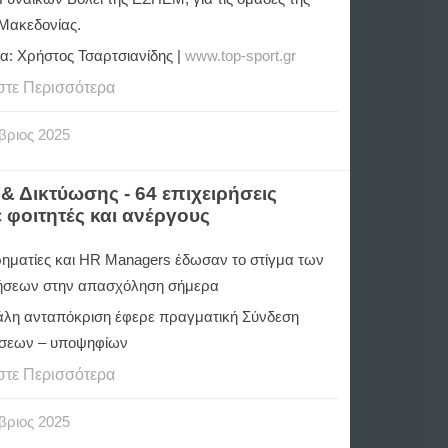
 Μακεδονίας.
α: Χρήστος Τσαρτσιανίδης |
www.top-sport.gr
στε Περισσότερα
βριος
2025
& Δικτύωσης - 64 επιχειρήσεις
 φοιτητές και ανέργους
ιρηματίες και HR Managers έδωσαν το στίγμα των
σεων στην απασχόληση σήμερα
άλη ανταπόκριση έφερε πραγματική Σύνδεση
ήσεων – υποψηφίων
στε Περισσότερα
βριος
2025