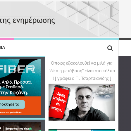
ΙΑ
Όποιος εξακολουθεί να μιλά για
"δίκαιη μετάβαση" είναι στο κόλπο
! [ γράφει ο Π. Τσαρτσιανίδης ]