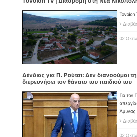
Tovoion Tv | Διαδρομή στη Νέα Νικόπολ
Tovoion
Διαβά
02
Οκτώ
Δένδιας για Π. Ρούτσι: Δεν διανοούμαι 
διερευνήσει τον θάνατο του παιδιού του
Για τον 
απεργία
Άμυνας 
Διαβά
02
Οκτώ