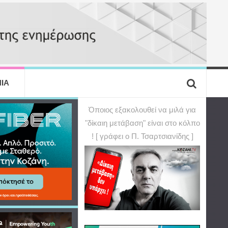
ΙΑ
Όποιος εξακολουθεί να μιλά για
"δίκαιη μετάβαση" είναι στο κόλπο
! [ γράφει ο Π. Τσαρτσιανίδης ]