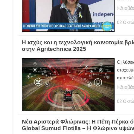
Διαβά
02
Οκτώ
Η ισχύς και η τεχνολογική καινοτομία βρ
στην Agritechnica 2025
Οι λύσει
στοχευμ
αποτελέ
Διαβά
02
Οκτώ
Νέα Αριστερά Φλώρινας: Η Πέτη Πέρκα ό
Global Sumud Flotilla – Η Φλώρινα υψώ