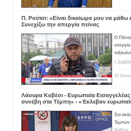
Π. Ρούτσι: «Είναι δικαίωμα μου να μάθω 
Συνεχίζω την απεργία πείνας
Ο Πάνος 
απεργία 
τοξικολο
Διαβά
02
Οκτώ
Λάουρα Κοβέσι - Ευρωπαία Εισαγγελέας:
συνέβη στα Τέμπη» - «Έκλεβαν ευρωπα
Στο σκά
Τεμπών
Κοβέσι