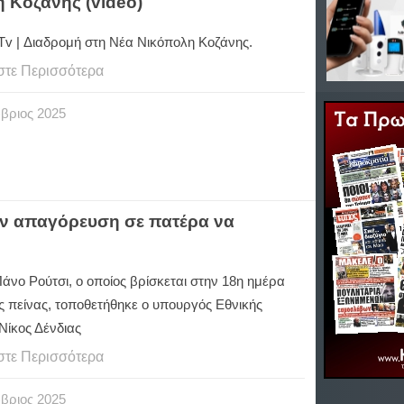
η Κοζάνης (video)
 Tv | Διαδρομή στη Νέα Νικόπολη Κοζάνης.
στε Περισσότερα
βριος
2025
την απαγόρευση σε πατέρα να
Πάνο Ρούτσι, ο οποίος βρίσκεται στην 18η ημέρα
ς πείνας, τοποθετήθηκε ο υπουργός Εθνικής
Νίκος Δένδιας
στε Περισσότερα
βριος
2025