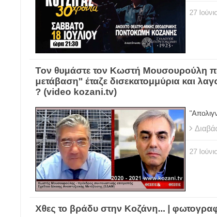
27
Ιούνι
Τον θυμάστε τον Κωστή Μουσουρούλη που
μετάβαση" έταζε δισεκατομμύρια και λαγ
? (video kozani.tv)
"Απολι
Διαβά
27
Ιούνι
Χθες το βράδυ στην Κοζάνη... | φωτογρ