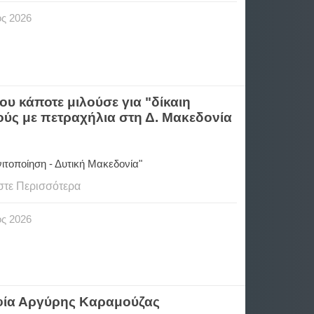
ος
2026
 κάποτε μιλούσε για "δίκαιη
ούς με πετραχήλια στη Δ. Μακεδονία
γνιτοποίηση - Δυτική Μακεδονία"
στε Περισσότερα
ος
2026
αφία Αργύρης Καραμούζας