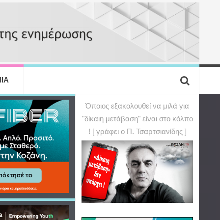
ΙΑ
Όποιος εξακολουθεί να μιλά για
"δίκαιη μετάβαση" είναι στο κόλπο
! [ γράφει ο Π. Τσαρτσιανίδης ]