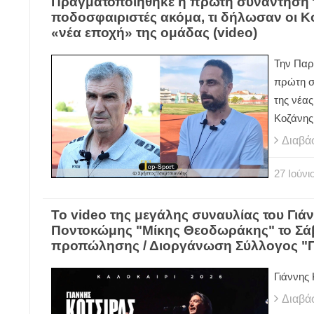
Πραγματοποιήθηκε η πρώτη συνάντηση τ
ποδοσφαιριστές ακόμα, τι δήλωσαν οι Κο
«νέα εποχή» της ομάδας (video)
Την Παρ
πρώτη σ
της νέας
Κοζάνης
Διαβά
27
Ιούνι
Το video της μεγάλης συναυλίας του Γιά
Ποντοκώμης "Μίκης Θεοδωράκης" το Σάββα
προπώλησης / Διοργάνωση Σύλλογος "
Γιάννης
Διαβά