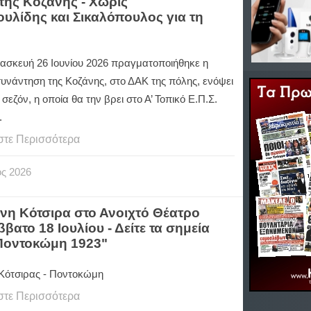
ης Κοζάνης - Χωρίς
υλίδης και Σικαλόπουλος για τη
ασκευή 26 Ιουνίου 2026 πραγματοποιήθηκε η
υνάντηση της Κοζάνης, στο ΔΑΚ της πόλης, ενόψει
 σεζόν, η οποία θα την βρει στο Α’ Τοπικό Ε.Π.Σ.
.
στε Περισσότερα
ος
2026
ννη Κότσιρα στο Ανοιχτό Θέατρο
το 18 Ιουλίου - Δείτε τα σημεία
Ποντοκώμη 1923"
 Κότσιρας - Ποντοκώμη
στε Περισσότερα