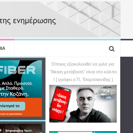
ΙΑ
Όποιος εξακολουθεί να μιλά για
"δίκαιη μετάβαση" είναι στο κόλπο
! [ γράφει ο Π. Τσαρτσιανίδης ]