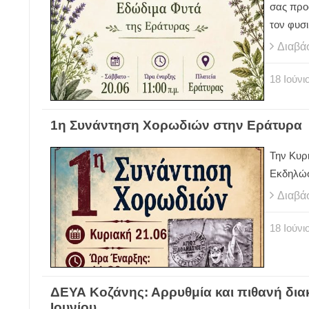
σας προ
τον φυσ
Διαβά
18
Ιούνι
1η Συνάντηση Χορωδιών στην Εράτυρα
Την Κυρι
Εκδηλώ
Διαβά
18
Ιούνι
ΔΕΥΑ Κοζάνης: Αρρυθμία και πιθανή δι
Ιουνίου