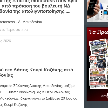
τα της «πίστας motocross στον Άγιο
ά από πρόταση του βουλευτή ΝΔ
νία της απολιγνιτοποίησης......
otocross - Δ. Μακεδονία»...
στε Περισσότερα
ος
2026
ύ στο Δάσος Κουρί Κοζάνης από
δονίας
νομικός Σύλλογος Δυτικής Μακεδονίας, μαζί με
E – Cluster Βιοοικονομίας & Περιβάλλοντος
Μακεδονίας, διοργανώνει το Σάββατο 20 Ιουνίου
ος Κουρί Κοζάνης