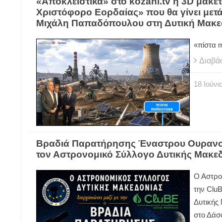
«Αποκλειστικά» στο kozani.tv η 3D μακέ
Χριστόφορο Εορδαίας» που θα γίνει μετ
Μιχάλη Παπαδόπουλου στη Δυτική Μακεδο
«πίστα m
Διαβά
18
Ιούνι
Βραδιά Παρατήρησης Έναστρου Ουρανο
τον Αστρονομικό Σύλλογο Δυτικής Μακε
Ο Αστρο
την CluB
Δυτικής 
στο Δάσ