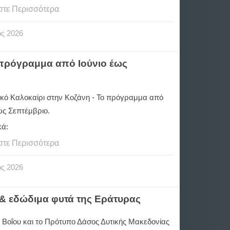
στε Περισσότερα
ος
2026
ο πρόγραμμα από Ιούνιο έως
τικό Καλοκαίρι στην Κοζάνη - Το πρόγραμμα από
ως Σεπτέμβριο.
κά:
στε Περισσότερα
ος
2026
 & εδώδιμα φυτά της Εράτυρας
 Βοΐου και το Πρότυπο Δάσος Δυτικής Μακεδονίας