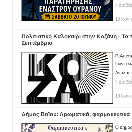
Διαβά
18
Ιούνι
Πολιτιστικό Καλοκαίρι στην Κοζάνη - Τ
Σεπτέμβριο
Πολιτισ
Ιούνιο έ
Αναλυτι
Διαβά
18
Ιούνι
Δήμος Βοΐου: Αρωματικά, φαρμακευτικά
Ο Δήμος