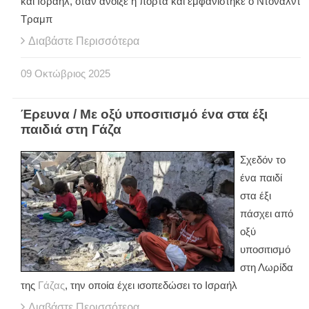
και Ισραήλ, όταν άνοιξε η πόρτα και εμφανίστηκε ο Ντόναλντ
Τραμπ
Διαβάστε Περισσότερα
09
Οκτώβριος
2025
Έρευνα / Με οξύ υποσιτισμό ένα στα έξι
παιδιά στη Γάζα
Σχεδόν το
ένα παιδί
στα έξι
πάσχει από
οξύ
υποσιτισμό
στη Λωρίδα
της
Γάζας
, την οποία έχει ισοπεδώσει το Ισραήλ
Διαβάστε Περισσότερα