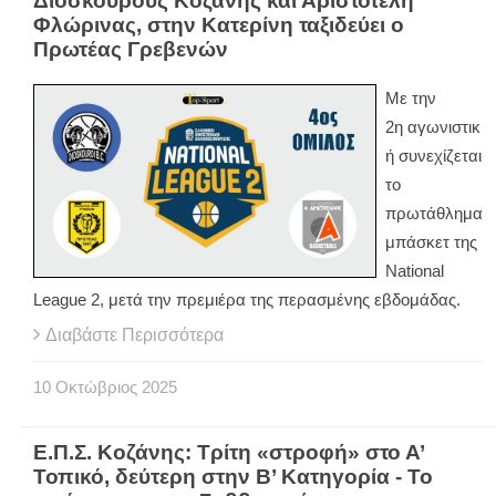
Διόσκουρους Κοζάνης και Αριστοτέλη
Φλώρινας, στην Κατερίνη ταξιδεύει ο
Πρωτέας Γρεβενών
Με την
2η αγωνιστικ
ή συνεχίζεται
το
πρωτάθλημα
μπάσκετ της
National
League 2, μετά την πρεμιέρα της περασμένης εβδομάδας.
Διαβάστε Περισσότερα
10
Οκτώβριος
2025
Ε.Π.Σ. Κοζάνης: Τρίτη «στροφή» στο Α’
Τοπικό, δεύτερη στην Β’ Κατηγορία - Το