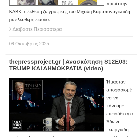
πρωί στην
ΚΔΒΚ, η έκθεση ζωγραφικής του Μιχάλη Καραπαναγιωτίδη
με ελεύθερη είσοδο.
Διαβάστε Περισσότερα
09
Οκτώβριος
2025
thepressproject.gr | Ανασκόπηση S12E03:
TRUMP ΚΑΙ ΔΗΜΟΚΡΑΤΙΑ (video)
Ήμασταν
αποφασισμέ
νοι να
κάνουμε
επεισόδιο για
Άδωνι
Γεωργιάδη