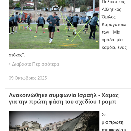
Πολιτιστικός
Αθλητικός
Όμιλος
Καραγατσιω
των: "Μία
ομάδα, μία
καρδιά, ένας
στόχος".
Διαβάστε Περισσότερα
09
Οκτώβριος
2025
Ανακοινώθηκε συμφωνία Ισραήλ - Χαμάς
για την πρώτη φάση του σχεδίου Τραμπ
Σε
μία
πρώτη
συμφωνία
κ