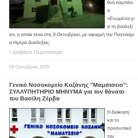
θνή καμπάνι
α
«Ενωμένοι γι
α τη Δυσλεξί
α», η οποία είναι στις 8 Οκτωβρίου, με αφορμή την Παγκόσμι
α Ημέρα Δυσλεξίας
Διαβάστε Περισσότερα
09
Οκτώβριος
2025
Γενικό Νοσοκομείο Κοζάνης "Μαμάτσειο":
ΣΥΛΛΥΠΗΤΗΡΙΟ MHNYMA για τον θάνατο
του Βασίλη Ζέρβα
Η Διοίκηση
και το
προσωπικό
του