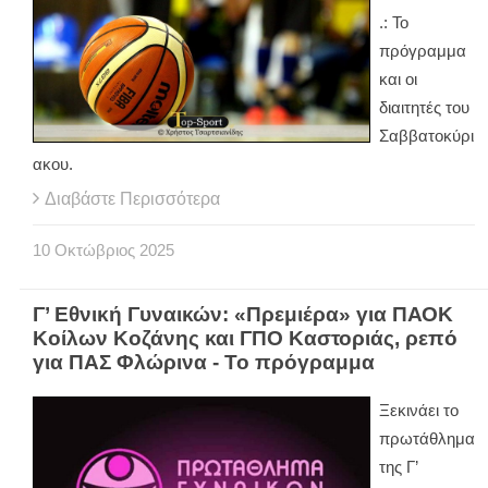
.: Το
πρόγραμμα
και οι
διαιτητές του
Σαββατοκύρι
ακου.
Διαβάστε Περισσότερα
10
Οκτώβριος
2025
Γ’ Εθνική Γυναικών: «Πρεμιέρα» για ΠΑΟΚ
Κοίλων Κοζάνης και ΓΠΟ Καστοριάς, ρεπό
για ΠΑΣ Φλώρινα - Το πρόγραμμα
Ξεκινάει το
πρωτάθλημα
της Γ’