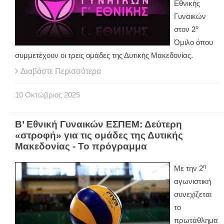
Εθνικής
Γυναικών
ο
στον 2
Όμιλο όπου
συμμετέχουν οι τρεις ομάδες της Δυτικής Μακεδονίας.
Διαβάστε Περισσότερα
10
Οκτώβριος
2025
Β’ Εθνική Γυναικών ΕΣΠΕΜ: Δεύτερη
«στροφή» για τις ομάδες της Δυτικής
Μακεδονίας - Το πρόγραμμα
η
Με την 2
αγωνιστική
συνεχίζεται
το
πρωτάθλημα