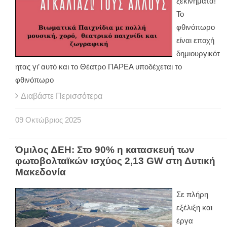
ξεκινήματα!
Το
φθινόπωρο
είναι εποχή
δημιουργικότ
ητας γι’ αυτό και το Θέατρο ΠΑΡΕΑ υποδέχεται το
φθινόπωρο
Διαβάστε Περισσότερα
09
Οκτώβριος
2025
Όμιλος ΔΕΗ: Στο 90% η κατασκευή των
φωτοβολταϊκών ισχύος 2,13 GW στη Δυτική
Μακεδονία
Σε πλήρη
εξέλιξη και
έργα