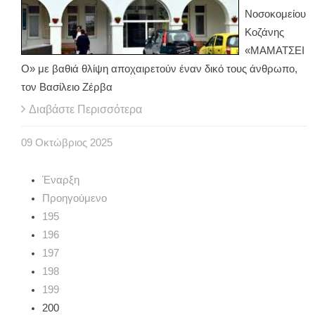
Νοσοκομείου
Κοζάνης
«ΜΑΜΑΤΣΕΙ
Ο» με βαθιά θλίψη αποχαιρετούν έναν δικό τους άνθρωπο,
τον Βασίλειο Ζέρβα
Διαβάστε Περισσότερα
09
Οκτώβριος
2025
Έναρξη
Προηγούμενο
195
196
197
198
199
200