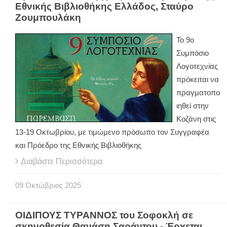
Εθνικής Βιβλιοθήκης Ελλάδος, Σταύρο
Ζουμπουλάκη
Το 9ο
Συμπόσιο
Λογοτεχνίας
πρόκειται να
πραγματοπο
ιηθεί στην
Κοζάνη στις
13-19 Οκτωβρίου, με τιμώμενο πρόσωπο τον Συγγραφέα
και Πρόεδρο της Εθνικής Βιβλιοθήκης
Διαβάστε Περισσότερα
09
Οκτώβριος
2025
ΟΙΔΙΠΟΥΣ ΤΥΡΑΝΝΟΣ του Σοφοκλή σε
σκηνοθεσία Θανάση Σαράντου - Έρχεται