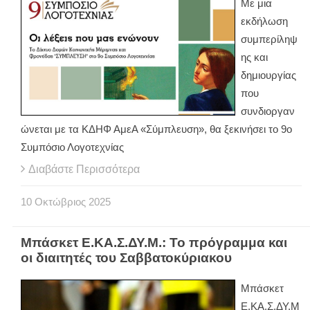
Με μια
εκδήλωση
συμπερίληψ
ης και
δημιουργίας
που
συνδιοργαν
ώνεται με τα ΚΔΗΦ ΑμεΑ «Σύμπλευση», θα ξεκινήσει το 9ο
Συμπόσιο Λογοτεχνίας
Διαβάστε Περισσότερα
10
Οκτώβριος
2025
Μπάσκετ Ε.ΚΑ.Σ.ΔΥ.Μ.: Το πρόγραμμα και
οι διαιτητές του Σαββατοκύριακου
Μπάσκετ
Ε.ΚΑ.Σ.ΔΥ.Μ