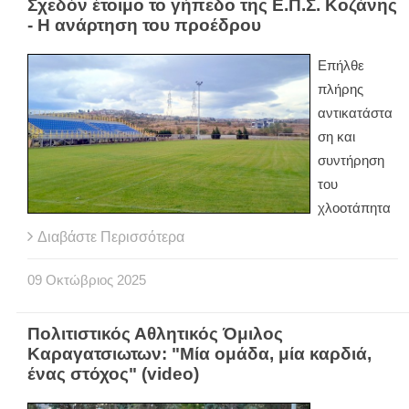
Σχεδόν έτοιμο το γήπεδο της Ε.Π.Σ. Κοζάνης
- Η ανάρτηση του προέδρου
Επήλθε
πλήρης
αντικατάστα
ση και
συντήρηση
του
χλοοτάπητα
Διαβάστε Περισσότερα
09
Οκτώβριος
2025
Πολιτιστικός Αθλητικός Όμιλος
Καραγατσιωτων: "Μία ομάδα, μία καρδιά,
ένας στόχος" (video)