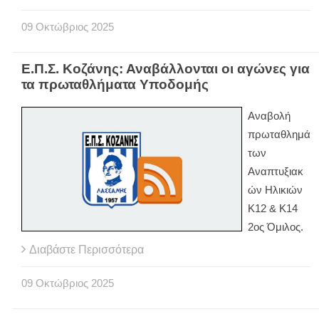
09
Οκτώβριος
2025
Ε.Π.Σ. Κοζάνης: Αναβάλλονται οι αγώνες για
τα πρωταθλήματα Υποδομής
Αναβολή
πρωταθλημά
των
Αναπτυξιακ
ών Ηλικιών
Κ12 & Κ14
2ος Όμιλος.
Διαβάστε Περισσότερα
09
Οκτώβριος
2025