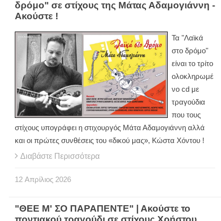
δρόμο" σε στίχους της Μάτας Αδαμογιάννη -
Ακούστε !
Τα "Λαϊκά
στο δρόμο"
είναι το τρίτο
ολοκληρωμέ
νο cd με
τραγούδια
που τους
στίχους υπογράφει η στιχουργός Μάτα Αδαμογιάννη αλλά
και οι πρώτες συνθέσεις του «δικού μας», Κώστα Χόντου !
Διαβάστε Περισσότερα
12
Απρίλιος
2026
"ΘΕΕ Μ' ΣΟ ΠΑΡΑΠΕΝΤΕ" | Ακούστε το
ποντιακού τραγούδι σε στίχους Χρήστου