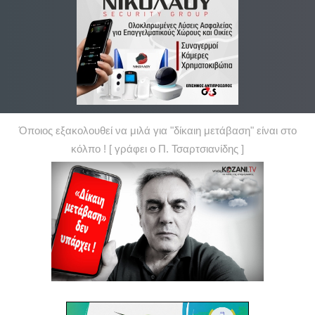
Όποιος εξακολουθεί να μιλά για "δίκαιη μετάβαση" είναι στο
κόλπο ! [ γράφει ο Π. Τσαρτσιανίδης ]