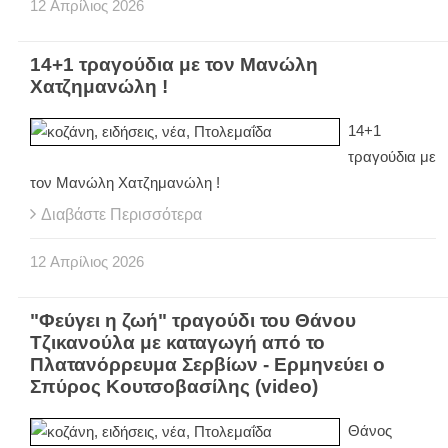
12
Απρίλιος
2026
14+1 τραγούδια με τον Μανώλη
Χατζημανώλη !
14+1
τραγούδια με
τον Μανώλη Χατζημανώλη !
Διαβάστε Περισσότερα
12
Απρίλιος
2026
"Φεύγει η ζωή" τραγούδι του Θάνου
Τζικανούλα με καταγωγή από το
Πλατανόρρευμα Σερβίων - Ερμηνεύει ο
Σπύρος Κουτσοβασίλης (video)
Θάνος