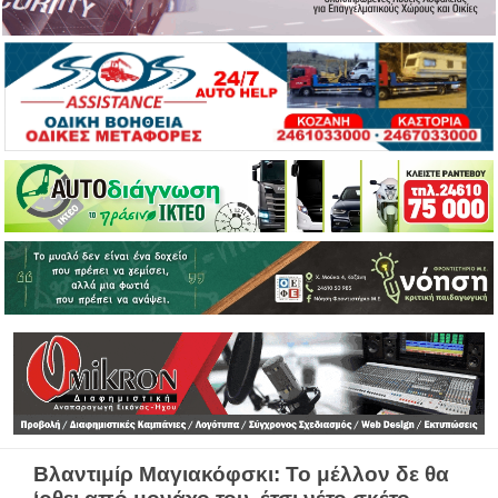
Βλαντιμίρ Μαγιακόφσκι: Το μέλλον δε θα