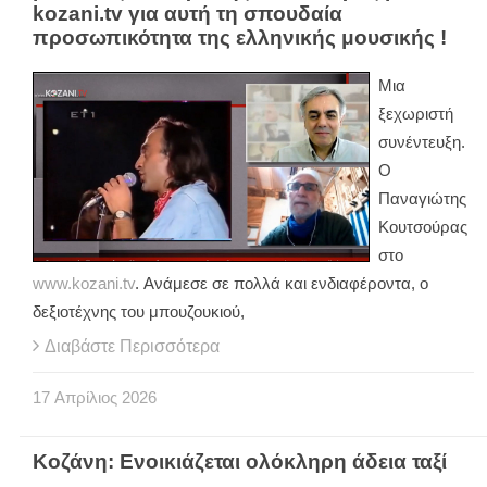
kozani.tv για αυτή τη σπουδαία
προσωπικότητα της ελληνικής μουσικής !
Μια
ξεχωριστή
συνέντευξη.
Ο
Παναγιώτης
Kουτσούρας
στο
www.kozani.tv
. Ανάμεσε σε πολλά και ενδιαφέροντα, ο
δεξιοτέχνης του μπουζουκιού,
Διαβάστε Περισσότερα
17
Απρίλιος
2026
Κοζάνη: Ενοικιάζεται ολόκληρη άδεια ταξί