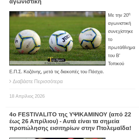
αγωνιστική
η
Με την 20
αγωνιστική
συνεχίστηκε
το
πρωτάθλημα
του Β’
Τοπικού
Ε.Π.Σ. Κοζάνης, μετά τις διακοπές του Πάσχα.
Διαβάστε Περισσότερα
18
Απρίλιος
2026
4ο FESTIVALITO της ΥΨΙΚΑΜΙΝΟΥ (από 22
έως 26 Απρίλιου) - Αυτά είναι τα σημεία
προπώλησης εισιτηρίων στην Πτολεμαΐδα!