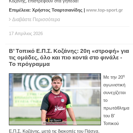
Κοζάνης, επιστρέφουν στα γήπεδα!
Επιμέλεια: Χρήστος Τσαρτσιανίδης |
www
.
top
-
sport
.
gr
Διαβάστε Περισσότερα
17
Απρίλιος
2026
Β’ Τοπικό Ε.Π.Σ. Κοζάνης: 20η «στροφή» για
τις ομάδες, όλο και πιο κοντά στο φινάλε -
Το πρόγραμμα
η
Με την 20
αγωνιστική
συνεχίζεται
το
πρωτάθλημα
του Β’
Τοπικού
Ε.Π.Σ. Κοζάνης, μετά τις διακοπές του Πάσχα.