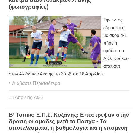
κόντρα στον Αλιάκμων Αιανής
(φωτογραφίες)
Την εντός
έδρας νίκη
με σκορ 4-1
πήρε η
ομάδα του
Α.Ο. Κρόκου
απέναντι
στον Αλιάκμων Αιανής, το Σάββατο 18 Απριλίου.
Διαβάστε Περισσότερα
18
Απρίλιος
2026
Β’ Τοπικό Ε.Π.Σ. Κοζάνης: Επέστρεψαν στην
δράση οι ομάδες μετά το Πάσχα - Τα
αποτελέσματα, η βαθμολογία και η επόμενη