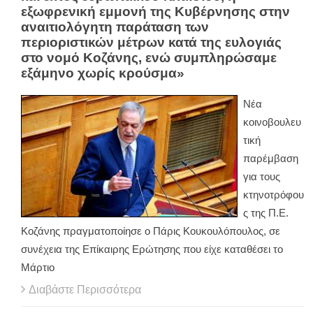
εξωφρενική εμμονή της Κυβέρνησης στην
αναιτιολόγητη παράταση των
περιοριστικών μέτρων κατά της ευλογιάς
στο νομό Κοζάνης, ενώ συμπληρώσαμε
εξάμηνο χωρίς κρούσμα»
Νέα
κοινοβουλευ
τική
παρέμβαση
για τους
κτηνοτρόφου
ς της Π.Ε.
Κοζάνης πραγματοποίησε ο Πάρις Κουκουλόπουλος, σε
συνέχεια της Επίκαιρης Ερώτησης που είχε καταθέσει το
Μάρτιο
Διαβάστε Περισσότερα