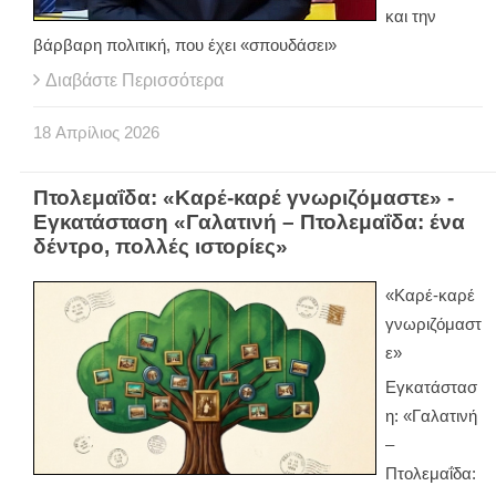
και την
βάρβαρη πολιτική, που έχει «σπουδάσει»
Διαβάστε Περισσότερα
18
Απρίλιος
2026
Πτολεμαΐδα: «Καρέ-καρέ γνωριζόμαστε» -
Εγκατάσταση «Γαλατινή – Πτολεμαΐδα: ένα
δέντρο, πολλές ιστορίες»
«Καρέ-καρέ
γνωριζόμαστ
ε»
Εγκατάστασ
η: «Γαλατινή
–
Πτολεμαΐδα: