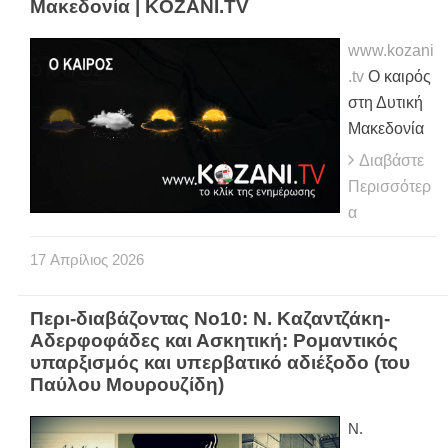
Μακεδονία | KOZANI.TV
www.kozani
.tv
Ο καιρός
στη Δυτική
Μακεδονία
Διαβάστε
Περισσότερ
α
17
Απρίλιος
2026
Περι-διαβάζοντας Νο10: Ν. Καζαντζάκη-
Αδερφοφάδες και Ασκητική: Ρομαντικός
υπαρξισμός και υπερβατικό αδιέξοδο (του
Παύλου Μουρουζίδη)
Ν.