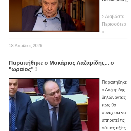
Διαβάστε
Περισσότερ
α
18
Απρίλιος
2026
Παραιτήθηκε ο Μακάριος Λαζαρίδης... ο
"ωραίος" !
Παραιτήθηκε
ο Λαζαρίδης
δηλώνοντας
πως θα
συνεχίσει να
υπηρετεί τις
σάπιες αξίες