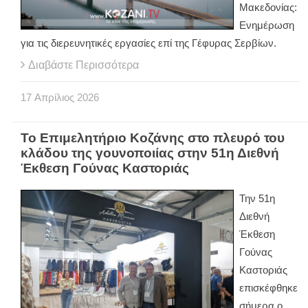
Μακεδονίας:
Ενημέρωση
για τις διερευνητικές εργασίες επί της Γέφυρας Σερβίων.
Διαβάστε Περισσότερα
17
Απρίλιος
2026
Το Επιμελητήριο Κοζάνης στο πλευρό του
κλάδου της γουνοποιίας στην 51η Διεθνή
Έκθεση Γούνας Καστοριάς
Την 51η
Διεθνή
Έκθεση
Γούνας
Καστοριάς
επισκέφθηκε
σήμερα ο