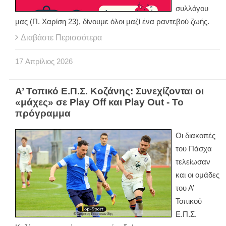
συλλόγου
μας (Π. Χαρίση 23), δίνουμε όλοι μαζί ένα ραντεβού ζωής.
Διαβάστε Περισσότερα
17
Απρίλιος
2026
Α’ Τοπικό Ε.Π.Σ. Κοζάνης: Συνεχίζονται οι
«μάχες» σε Play Off και Play Out - Το
πρόγραμμα
Οι διακοπές
του Πάσχα
τελείωσαν
και οι ομάδες
του Α’
Τοπικού
Ε.Π.Σ.