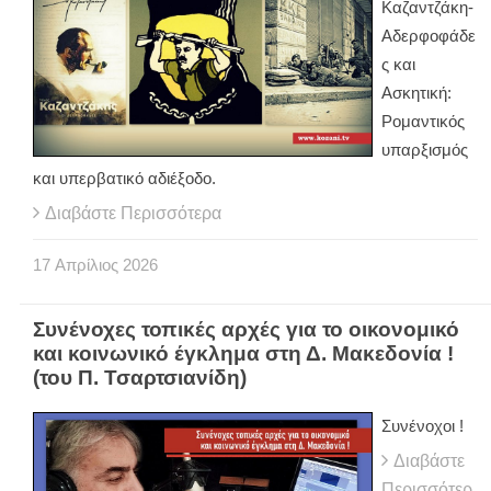
Καζαντζάκη-
Αδερφοφάδε
ς και
Ασκητική:
Ρομαντικός
υπαρξισμός
και υπερβατικό αδιέξοδο.
Διαβάστε Περισσότερα
17
Απρίλιος
2026
Συνένοχες τοπικές αρχές για το οικονομικό
και κοινωνικό έγκλημα στη Δ. Μακεδονία !
(του Π. Τσαρτσιανίδη)
Συνένοχοι !
Διαβάστε
Περισσότερ