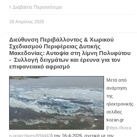
Διαβάστε Περισσότερα
18
Απρίλιος
2026
Διεύθυνση Περιβάλλοντος & Χωρικού
Σχεδιασμού Περιφέρειας Δυτικής
Μακεδονίας: Αυτοψία στη λίμνη Πολυφύτου
- Συλλογή δειγμάτων και έρευνα για τον
επιφανειακό αφρισμό
Μετά από
ανάρτηση
της
ηλεκτρονικής
σελίδας
kozan.gr
(
https://koza
n.gr/archives/694443
) την 16-4-2026, σχετικά με την