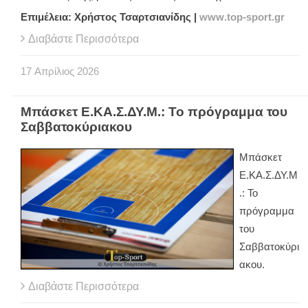
Επιμέλεια: Χρήστος Τσαρτσιανίδης |
www
.
top
-
sport
.
gr
Διαβάστε Περισσότερα
17
Απρίλιος
2026
Μπάσκετ Ε.ΚΑ.Σ.ΔΥ.Μ.: Το πρόγραμμα του
Σαββατοκύριακου
Μπάσκετ
Ε.ΚΑ.Σ.ΔΥ.Μ
.: Το
πρόγραμμα
του
Σαββατοκύρι
ακου.
Διαβάστε Περισσότερα