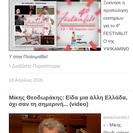
Ξεκίνησε η
προπώληση
εισιτηρίων
ο
για το 4
FESTIVALIT
O της
ΥΨΙΚΑΜΙΝΟ
Υ στην Πτολεμαΐδα!
Διαβάστε Περισσότερα
18
Απρίλιος
2026
Μίκης Θεοδωράκης: Είδα μια άλλη Ελλάδα,
όχι σαν τη σημερινή... (video)
www.kozani.t
v
- Μίκης
Θεοδωράκης