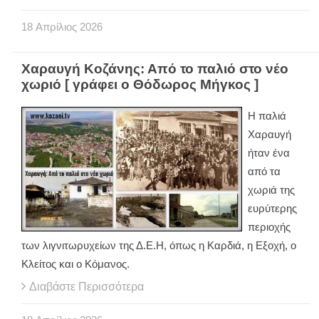
18
Απρίλιος
2026
Χαραυγή Κοζάνης: Από το παλιό στο νέο
χωριό [ γράφει ο Θόδωρος Μήγκος ]
Η παλιά
Χαραυγή
ήταν ένα
από τα
χωριά της
ευρύτερης
περιοχής
των λιγνιτωρυχείων της Δ.Ε.Η, όπως η Καρδιά, η Εξοχή, ο
Κλείτος και ο Κόμανος.
Διαβάστε Περισσότερα