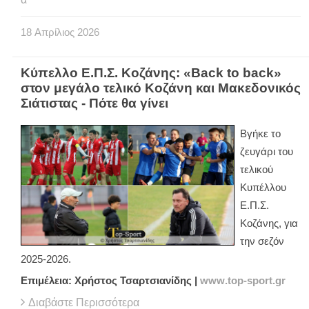
18
Απρίλιος
2026
Κύπελλο Ε.Π.Σ. Κοζάνης: «Back to back»
στον μεγάλο τελικό Κοζάνη και Μακεδονικός
Σιάτιστας - Πότε θα γίνει
Βγήκε το
ζευγάρι του
τελικού
Κυπέλλου
Ε.Π.Σ.
Κοζάνης, για
την σεζόν
2025-2026.
Επιμέλεια: Χρήστος Τσαρτσιανίδης |
www
.
top
-
sport
.
gr
Διαβάστε Περισσότερα