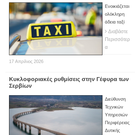
Ενοικιάζεται
ολόκληρη
άδεια ταξί
Διαβάστε
Περισσότερ
α
17
Απρίλιος
2026
Κυκλοφοριακές ρυθμίσεις στην Γέφυρα των
Σερβίων
Διεύθυνση
Τεχνικών
Υπηρεσιών
Περιφέρειας
Δυτικής