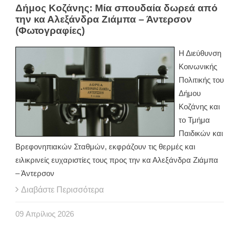
Δήμος Κοζάνης: Μία σπουδαία δωρεά από
την κα Αλεξάνδρα Ζιάμπα – Άντερσον
(Φωτογραφίες)
Η Διεύθυνση
Κοινωνικής
Πολιτικής του
Δήμου
Κοζάνης και
το Τμήμα
Παιδικών και
Βρεφονηπιακών Σταθμών, εκφράζουν τις θερμές και
ειλικρινείς ευχαριστίες τους προς την κα Αλεξάνδρα Ζιάμπα
– Άντερσον
Διαβάστε Περισσότερα
09
Απρίλιος
2026