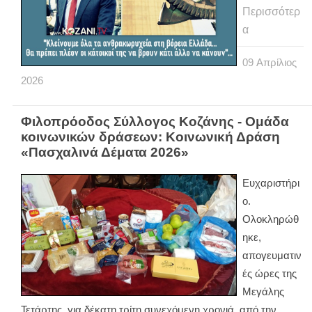
Περισσότερ
α
09
Απρίλιος
2026
Φιλοπρόοδος Σύλλογος Κοζάνης - Ομάδα
κοινωνικών δράσεων: Κοινωνική Δράση
«Πασχαλινά Δέματα 2026»
Ευχαριστήρι
ο.
Ολοκληρώθ
ηκε,
απογευματιν
ές ώρες της
Μεγάλης
Τετάρτης, για δέκατη τρίτη συνεχόμενη χρονιά, από την