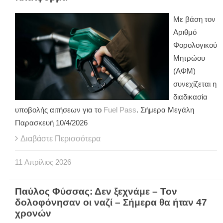
Με βάση τον
Αριθμό
Φορολογικού
Μητρώου
(ΑΦΜ)
συνεχίζεται η
διαδικασία
υποβολής αιτήσεων για το
Fuel Pass
. Σήμερα Μεγάλη
Παρασκευή 10/4/2026
Διαβάστε Περισσότερα
11
Απρίλιος
2026
Παύλος Φύσσας: Δεν ξεχνάμε – Τον
δολοφόνησαν οι ναζί – Σήμερα θα ήταν 47
χρονών