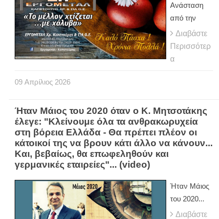
Ανάσταση
από την
Διαβάστε
Περισσότερ
α
09
Απρίλιος
2026
Ήταν Μάιος του 2020 όταν ο Κ. Μητσοτάκης
έλεγε: "Κλείνουμε όλα τα ανθρακωρυχεία
στη βόρεια Ελλάδα - Θα πρέπει πλέον οι
κάτοικοί της να βρουν κάτι άλλο να κάνουν...
Και, βεβαίως, θα επωφεληθούν και
γερμανικές εταιρείες"... (video)
Ήταν Μάιος
του 2020...
Διαβάστε