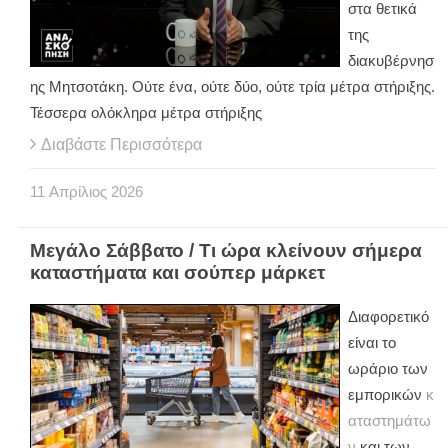
στα θετικά
της
διακυβέρνησ
ης Μητσοτάκη. Ούτε ένα, ούτε δύο, ούτε τρία μέτρα στήριξης.
Τέσσερα ολόκληρα μέτρα στήριξης
Διαβάστε Περισσότερα
11
Απρίλιος
2026
Μεγάλο Σάββατο / Τι ώρα κλείνουν σήμερα
καταστήματα και σούπερ μάρκετ
Διαφορετικό
είναι το
ωράριο των
εμπορικών
κ
αταστημάτω
ν
και των