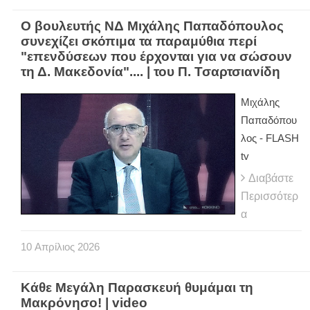
Ο βουλευτής ΝΔ Mιχάλης Παπαδόπουλος
συνεχίζει σκόπιμα τα παραμύθια περί
"επενδύσεων που έρχονται για να σώσουν
τη Δ. Μακεδονία".... | του Π. Τσαρτσιανίδη
Mιχάλης
Παπαδόπου
λος - FLASH
tv
Διαβάστε
Περισσότερ
α
10
Απρίλιος
2026
Κάθε Μεγάλη Παρασκευή θυμάμαι τη
Μακρόνησο! | video