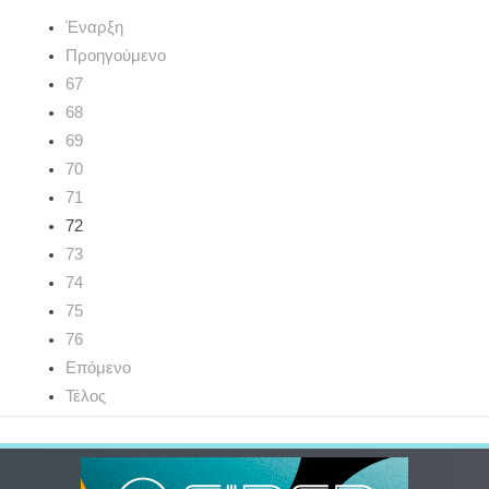
Έναρξη
Προηγούμενο
67
68
69
70
71
72
73
74
75
76
Επόμενο
Τέλος