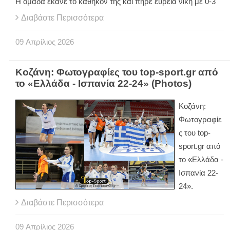
Η ομάδα έκανε το καθήκον της και πήρε ευρεία νίκη με 0-3
Διαβάστε Περισσότερα
09
Απρίλιος
2026
Κοζάνη: Φωτογραφίες του top-sport.gr από
το «Ελλάδα - Ισπανία 22-24» (Photos)
Κοζάνη:
Φωτογραφίε
ς του
top
-
sport
.
gr
από
το «Ελλάδα -
Ισπανία 22-
24».
Διαβάστε Περισσότερα
09
Απρίλιος
2026