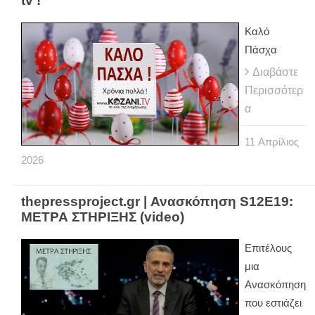
tv !
Καλό
Πάσχα
Διαβάστε
Περισσότερ
α
11
Απρίλιος
2026
thepressproject.gr | Ανασκόπηση S12E19:
ΜΕΤΡΑ ΣΤΗΡΙΞΗΣ (video)
Επιτέλους
μια
Aνασκόπηση
που εστιάζει