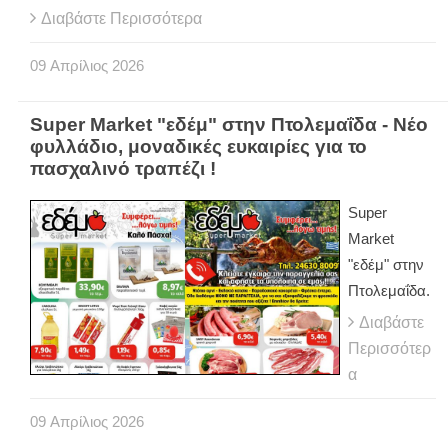
Διαβάστε Περισσότερα
09
Απρίλιος
2026
Super Market "εδέμ" στην Πτολεμαΐδα - Νέο
φυλλάδιο, μοναδικές ευκαιρίες για το
πασχαλινό τραπέζι !
Super
Market
"εδέμ" στην
Πτολεμαΐδα.
Διαβάστε
Περισσότερ
α
09
Απρίλιος
2026