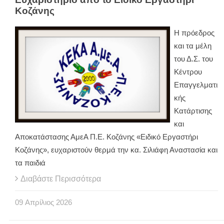
Κοζάνης
Η πρόεδρος
και τα μέλη
του Δ.Σ. του
Κέντρου
Επαγγελματι
κής
Κατάρτισης
και
Αποκατάστασης ΑμεΑ Π.Ε. Κοζάνης «Ειδικό Εργαστήρι
Κοζάνης», ευχαριστούν θερμά την κα. Σιλιάφη Αναστασία και
τα παιδιά
Διαβάστε Περισσότερα
09
Απρίλιος
2026