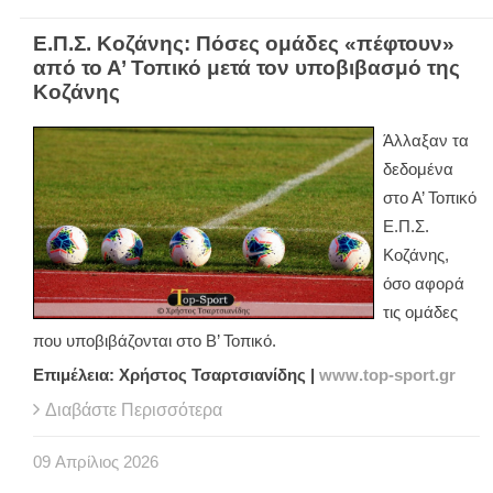
Ε.Π.Σ. Κοζάνης: Πόσες ομάδες «πέφτουν»
από το Α’ Τοπικό μετά τον υποβιβασμό της
Κοζάνης
Άλλαξαν τα
δεδομένα
στο Α’ Τοπικό
Ε.Π.Σ.
Κοζάνης,
όσο αφορά
τις ομάδες
που υποβιβάζονται στο Β’ Τοπικό.
Επιμέλεια: Χρήστος Τσαρτσιανίδης |
www
.
top
-
sport
.
gr
Διαβάστε Περισσότερα
09
Απρίλιος
2026