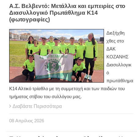
Α.Σ. Βελβεντό: Μετάλλια και εμπειρίες στο
Διασυλλογικό Πρωτάθλημα Κ14
(φωτογραφίες)
Διεξήχθη
χθες στο
ΔΑΚ
ΚΟΖΑΝΗΣ
Διασυλλογικ
ό
πρωτάθλημα
Κ14 Αλτικό τρίαθλο με τη συμμετοχή και των παιδιών του
τμήματος στίβου του συλλόγου μας.
Διαβάστε Περισσότερα
08
Απρίλιος
2026