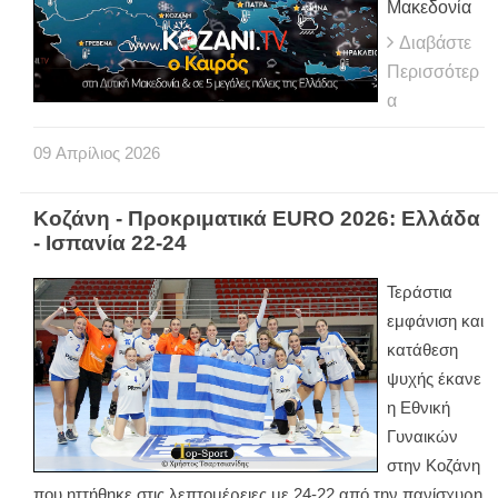
Μακεδονία
Διαβάστε
Περισσότερ
α
09
Απρίλιος
2026
Κοζάνη - Προκριματικά EURO 2026: Ελλάδα
- Ισπανία 22-24
Τεράστια
εμφάνιση και
κατάθεση
ψυχής έκανε
η Εθνική
Γυναικών
στην Κοζάνη
που ηττήθηκε στις λεπτομέρειες με 24-22 από την πανίσχυρη