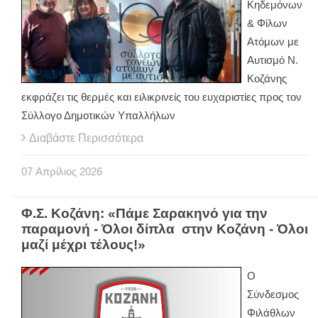
Κηδεμόνων
& Φίλων
Ατόμων με
Αυτισμό Ν.
Κοζάνης
εκφράζει τις θερμές και ειλικρινείς του ευχαριστίες προς τον
Σύλλογο Δημοτικών Υπαλλήλων
Διαβάστε Περισσότερα
07
Απρίλιος
2026
Φ.Σ. Κοζάνη: «Πάμε Σαρακηνό για την
παραμονή - Όλοι δίπλα στην Κοζάνη - Όλοι
μαζί μέχρι τέλους!»
Ο
Σύνδεσμος
Φιλάθλων