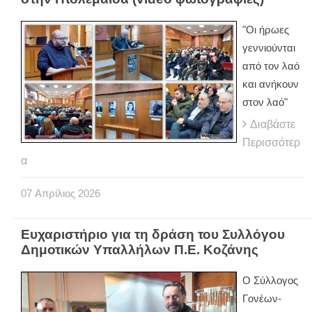
"Οι ήρωες
γεννιούνται
από τον λαό
και ανήκουν
στον λαό"
Διαβάστε
Περισσότερ
α
07
Απρίλιος
2026
Ευχαριστήριο για τη δράση του Συλλόγου
Δημοτικών Υπαλλήλων Π.Ε. Κοζάνης
Ο Σύλλογος
Γονέων-