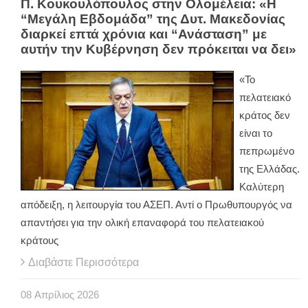
Π. Κουκουλόπουλος στην Ολομέλεια: «Η
“Μεγάλη Εβδομάδα” της Δυτ. Μακεδονίας
διαρκεί επτά χρόνια και “Ανάσταση” με
αυτήν την Κυβέρνηση δεν πρόκειται να δει»
«Το
πελατειακό
κράτος δεν
είναι το
πεπρωμένο
της Ελλάδας.
Καλύτερη
απόδειξη, η λειτουργία του ΑΣΕΠ. Αντί ο Πρωθυπουργός να
απαντήσει για την ολική επαναφορά του πελατειακού
κράτους
Διαβάστε Περισσότερα
08
Απρίλιος
2026