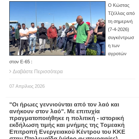
Ο Κώστας
Τζέλλας από
τη σημερινή
(7-4-2026)
συγκέντρωσ
η των
αγροτών
στον Ε-65 :
Διαβάστε Περισσότερα
07
Απρίλιος
2026
"Οι ήρωες γεννιούνται από τον λαό και
ανήκουν στον λαό". Με επιτυχία
πραγματοποιήθηκε η πολιτική - ιστορική
εκδήλωση τιμής και μνήμης της Τομεακή
Επιτροπή Ενεργειακού Κέντρου του ΚΚΕ
στην Πτολεμαΐδα (video φωτογραφίες)