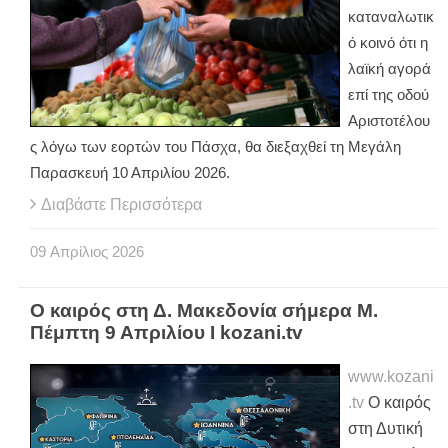
καταναλωτικ
ό κοινό ότι η
λαϊκή αγορά
επί της οδού
Αριστοτέλου
ς λόγω των εορτών του Πάσχα, θα διεξαχθεί τη Μεγάλη
Παρασκευή 10 Απριλίου 2026.
Διαβάστε Περισσότερα
09
Απρίλιος
2026
Ο καιρός στη Δ. Μακεδονία σήμερα Μ.
Πέμπτη 9 Απριλίου Ι kozani.tv
www.kozani
.tv
Ο καιρός
στη Δυτική