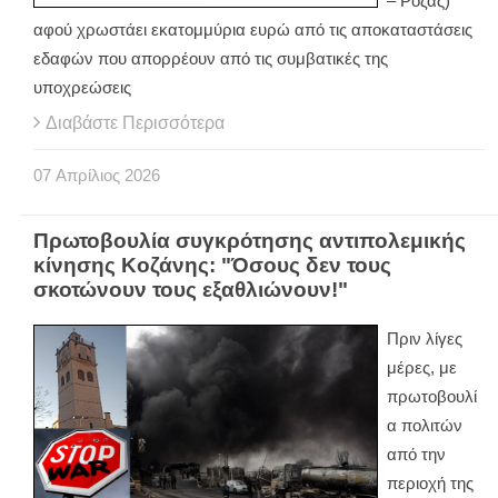
– Ρόζας)
αφού χρωστάει εκατομμύρια ευρώ από τις αποκαταστάσεις
εδαφών που απορρέουν από τις συμβατικές της
υποχρεώσεις
Διαβάστε Περισσότερα
07
Απρίλιος
2026
Πρωτοβουλία συγκρότησης αντιπολεμικής
κίνησης Κοζάνης: "Όσους δεν τους
σκοτώνουν τους εξαθλιώνουν!"
Πριν λίγες
μέρες, με
πρωτοβουλί
α πολιτών
από την
περιοχή της