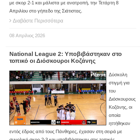
με σκορ 2-1 και μάλιστα με ανατροπή, την Τετάρτη 8
Απριλίου στο γήπεδο της Σιάτιστας.
Διαβάστε Περισσότερα
08
Απρίλιος
2026
National League 2: Υποβιβάστηκαν στο
τοπικό οι Διόσκουροι Κοζάνης
Δύσκολη
στιγμή για
του
Διόσκουρους
Κοζάνης, οι
οποία
ηττήθηκαν
εντός έδρας από τους Πάνθηρες, έχασαν στη σειρά με
συνολικό σκορ 2-3 και υποβιβάστηκαν στις τοπικές