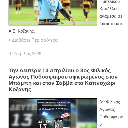
Ημιτελικού
Κυπέλλου
ανάμεσα σε
Σιάτιστα και
Α.Ε. Κοζάνης.
Διαβάστε Περισσότερα
07
Απρίλιος
2026
Την Δευτέρα 13 Απριλίου ο 3ος Φιλικός
Αγώνας Ποδοσφαίρου αφιερωμένος στον
Μπάμπη και στον Σάββα στο Καπνοχώρι
Κοζάνης
ος
3
Φιλικός
Αγώνας
Ποδοσφαίρο
υ