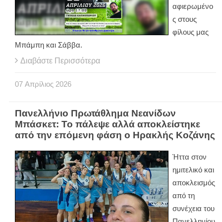
αφιερωμένο
ς στους
φίλους μας
Μπάμπη και Σάββα.
Διαβάστε Περισσότερα
07
Απρίλιος
2026
Πανελλήνιο Πρωτάθλημα Νεανίδων
Μπάσκετ: Το πάλεψε αλλά αποκλείστηκε
από την επόμενη φάση ο Ηρακλής Κοζάνης
Ήττα στον
ημιτελικό και
αποκλεισμός
από τη
συνέχεια του
Πανελληνίου