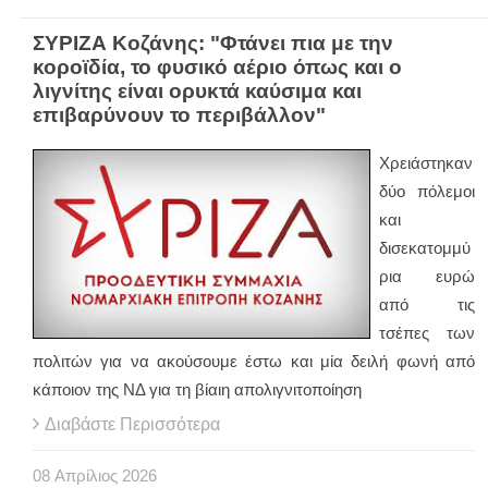
ΣΥΡΙΖΑ Κοζάνης: "Φτάνει πια με την
κοροϊδία, το φυσικό αέριο όπως και ο
λιγνίτης είναι ορυκτά καύσιμα και
επιβαρύνουν το περιβάλλον"
Χρειάστηκαν
δύο πόλεμοι
και
δισεκατομμύ
ρια ευρώ
από τις
τσέπες των
πολιτών για να ακούσουμε έστω και μία δειλή φωνή από
κάποιον της ΝΔ για τη βίαιη απολιγνιτοποίηση
Διαβάστε Περισσότερα
08
Απρίλιος
2026