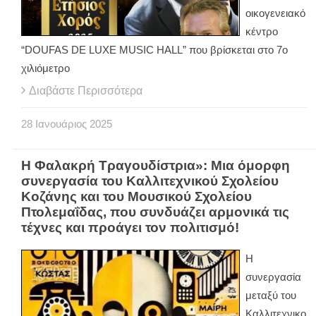
οικογενειακό
κέντρο
“DOUFAS DE LUXE MUSIC HALL” που βρίσκεται στο 7ο
χιλιόμετρο
Διαβάστε Περισσότερα
28
Ιανουάριος
2025
Η Φαλακρή Τραγουδίστρια»: Μια όμορφη
συνεργασία του Καλλιτεχνικού Σχολείου
Κοζάνης και του Μουσικού Σχολείου
Πτολεμαΐδας, που συνδυάζει αρμονικά τις
τέχνες και προάγει τον πολιτισμό!
Η
συνεργασία
μεταξύ του
Καλλιτεχνικο