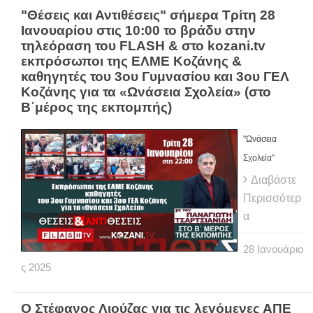
"Θέσεις και Αντιθέσεις" σήμερα Τρίτη 28
Ιανουαρίου στις 10:00 το βράδυ στην
τηλεόραση του FLASH & στο kozani.tv
εκπρόσωποι της ΕΛΜΕ Κοζάνης &
καθηγητές του 3ου Γυμνασίου και 3ου ΓΕΛ
Κοζάνης για τα «Ωνάσεια Σχολεία» (στο
Β΄μέρος της εκπομπής)
"Ωνάσεια
Σχολεία"
Διαβάστε
Περισσότερ
α
28
Ιανουάριο
ς
2025
Ο Στέφανος Λιούζας για τις λεγόμενες ΑΠΕ