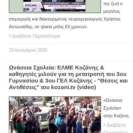
την ζωή ο
μεγάλος
στιχουργός και διακεκριμένος νευροχειρουργός Χρήστος
Αντωνιάδης, σε ηλικία μόλις 63 χρονών.
Διαβάστε Περισσότερα
29
Ιανουάριος
2025
Ωνάσεια Σχολεία: ΕΛΜΕ Κοζάνης &
καθηγητές μιλούν για τη μετατροπή του 3ου
Γυμνασίου & 3ου ΓΕΛ Κοζάνης - "Θέσεις και
Αντιθέσεις" του kozani.tv (video)
«Ωνάσεια
Σχολεία»
στην Κοζάνη.
Διαβάστε
Περισσότερ