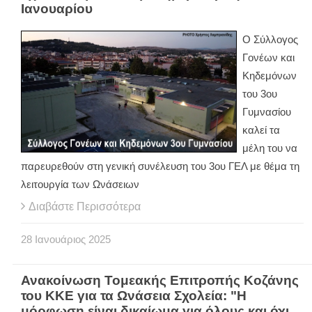
Ιανουαρίου
Ο Σύλλογος
Γονέων και
Κηδεμόνων
του 3ου
Γυμνασίου
καλεί τα
μέλη του να
παρευρεθούν στη γενική συνέλευση του 3ου ΓΕΛ με θέμα τη
λειτουργία των Ωνάσειων
Διαβάστε Περισσότερα
28
Ιανουάριος
2025
Ανακοίνωση Τομεακής Επιτροπής Κοζάνης
του ΚΚΕ για τα Ωνάσεια Σχολεία: "Η
μόρφωση είναι δικαίωμα για όλους και όχι