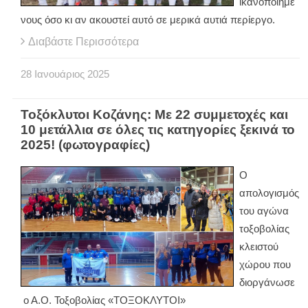
ικανοποιημέ
νους όσο κι αν ακουστεί αυτό σε μερικά αυτιά περίεργο.
Διαβάστε Περισσότερα
28
Ιανουάριος
2025
Τοξόκλυτοι Κοζάνης: Με 22 συμμετοχές και
10 μετάλλια σε όλες τις κατηγορίες ξεκινά το
2025! (φωτογραφίες)
Ο
απολογισμός
του αγώνα
τοξοβολίας
κλειστού
χώρου που
διοργάνωσε
ο Α.Ο. Τοξοβολίας «ΤΟΞΟΚΛΥΤΟΙ»