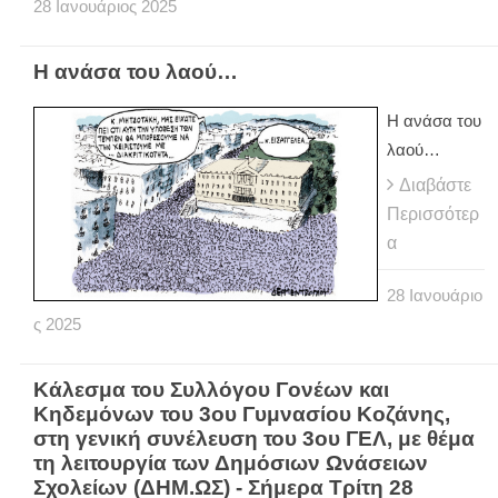
28
Ιανουάριος
2025
Η ανάσα του λαού…
Η ανάσα του
λαού…
Διαβάστε
Περισσότερ
α
28
Ιανουάριο
ς
2025
Κάλεσμα του Συλλόγου Γονέων και
Κηδεμόνων του 3ου Γυμνασίου Κοζάνης,
στη γενική συνέλευση του 3ου ΓΕΛ, με θέμα
τη λειτουργία των Δημόσιων Ωνάσειων
Σχολείων (ΔΗΜ.ΩΣ) - Σήμερα Τρίτη 28