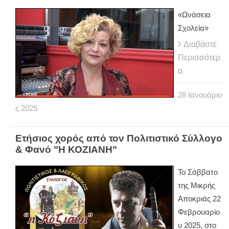
«Ωνάσεια
Σχολεία»
Διαβάστε
Περισσότερ
α
28
Ιανουάριο
ς
2025
Ετήσιος χορός από τον Πολιτιστικό Σύλλογο
& Φανό "Η ΚΟΖΙΑΝΗ"
Το Σάββατο
της Μικρής
Αποκριάς 22
Φεβρουαρίο
υ 2025, στο