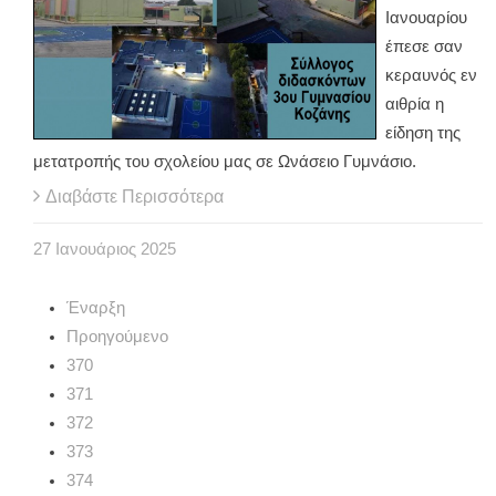
Ιανουαρίου
έπεσε σαν
κεραυνός εν
αιθρία η
είδηση της
μετατροπής του σχολείου μας σε Ωνάσειο Γυμνάσιο.
Διαβάστε Περισσότερα
27
Ιανουάριος
2025
Έναρξη
Προηγούμενο
370
371
372
373
374