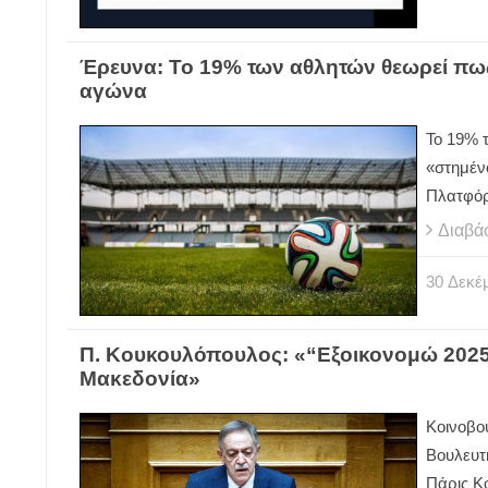
Έρευνα: Το 19% των αθλητών θεωρεί πως
αγώνα
Το 19% 
«στημέν
Πλατφόρ
Διαβά
30
Δεκέ
Π. Κουκουλόπουλος: «“Εξοικονομώ 2025” 
Μακεδονία»
Κοινοβο
Βουλευτ
Πάρις Κ