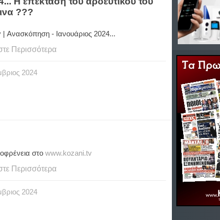
... Η επέκταση του αρδευτικού του
ινα ???
v | Ανασκόπηση - Ιανουάριος 2024...
στε Περισσότερα
μβριος
2024
οφρένεια στο
www.kozani.tv
στε Περισσότερα
μβριος
2024