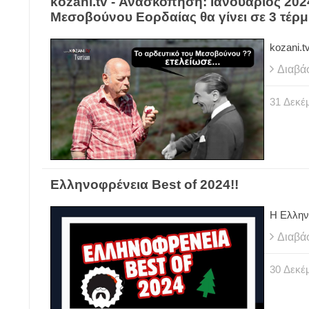
kozani.tv - Ανασκόπηση: Ιανουάριος 2024
Μεσοβούνου Εορδαίας θα γίνει σε 3 τέρμ
kozani.t
Διαβά
31
Δεκέ
Ελληνοφρένεια Best of 2024!!
Η Ελλην
Διαβά
30
Δεκέ