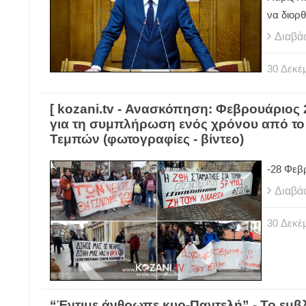
να διορ
Διαβά
30
Δεκέ
[ kozani.tv - Ανασκόπηση: Φεβρουάριος
για τη συμπλήρωση ενός χρόνου από το 
Τεμπών (φωτογραφίες - βίντεο)
-28 Φεβ
Διαβά
30
Δεκέ
“Έντιμε άνθρωπε κυρ-Παντελή” - Το εμβ