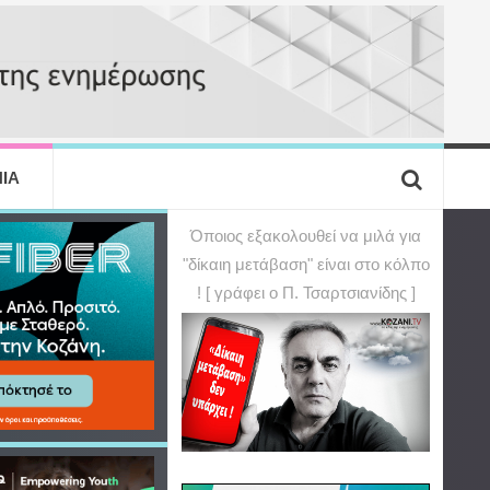
ΙΑ
Όποιος εξακολουθεί να μιλά για
"δίκαιη μετάβαση" είναι στο κόλπο
! [ γράφει ο Π. Τσαρτσιανίδης ]