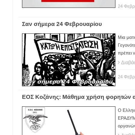
24
Φεβρ
Σαν σήμερα 24 Φεβρουαρίου
Μια ματι
Γεγονότ
πρέπει 
Διαβά
24
Φεβρ
ΕΟΣ Κοζάνης: Μάθημα χρήση φορητών α
Ο Ελλην
ΕΡΑΔΥΜ 
οργανών