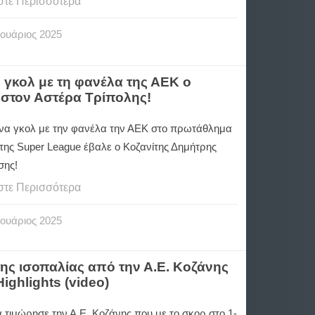
στε Περισσότερα
ουάριος
2025
 γκολ με τη φανέλα της ΑΕΚ ο
στον Αστέρα Τρίπολης!
να γκολ με την φανέλα την ΑΕΚ στο πρωτάθλημα
 της Super League έβαλε ο Κοζανίτης Δημήτρης
σης!
στε Περισσότερα
ουάριος
2025
της ισοπαλίας από την Α.Ε. Κοζάνης
ighlights (video)
 τιμώρησε την Α.Ε. Κοζάνης που με το σκορ στο 1-