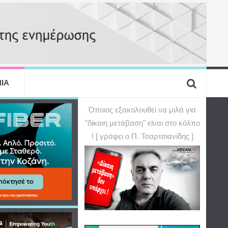
ΙΑ
Όποιος εξακολουθεί να μιλά για
"δίκαιη μετάβαση" είναι στο κόλπο
! [ γράφει ο Π. Τσαρτσιανίδης ]