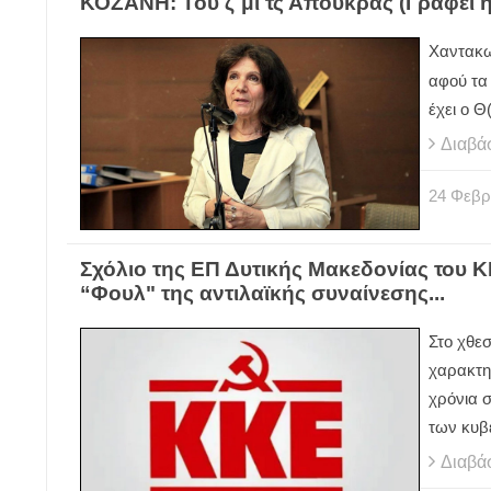
ΚΟΖΑΝΗ: Του ζ΄μι τς Απουκράς (Γράφει 
Χαντακω
αφού τα
έχει ο Θ
Διαβά
24
Φεβρ
Σχόλιο της ΕΠ Δυτικής Μακεδονίας του Κ
“Φουλ" της αντιλαϊκής συναίνεσης...
Στο χθε
χαρακτη
χρόνια σ
των κυβ
Διαβά