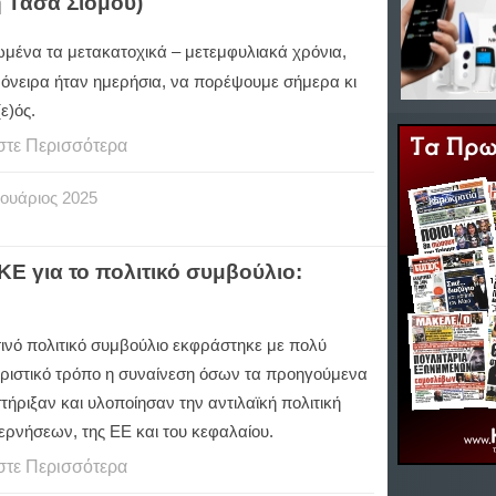
η Τάσα Σιόμου)
μένα τα μετακατοχικά – μετεμφυλιακά χρόνια,
 όνειρα ήταν ημερήσια, να πορέψουμε σήμερα κι
(ε)ός.
στε Περισσότερα
ουάριος
2025
ΚΕ για το πολιτικό συμβούλιο:
σινό πολιτικό συμβούλιο εκφράστηκε με πολύ
ριστικό τρόπο η συναίνεση όσων τα προηγούμενα
τήριξαν και υλοποίησαν την αντιλαϊκή πολιτική
ερνήσεων, της ΕΕ και του κεφαλαίου.
στε Περισσότερα