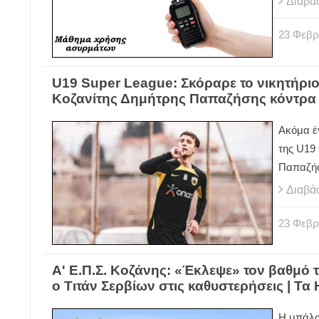
Διαβά
23
Φεβρ
U19 Super League: Σκόραρε το νικητήριο
Κοζανίτης Δημήτρης Παπαζήσης κόντρα 
Ακόμα έ
της U19
Παπαζή
Διαβά
23
Φεβρ
Α' Ε.Π.Σ. Κοζάνης: «Έκλεψε» τον βαθμό 
ο Τιτάν Σερβίων στις καθυστερήσεις | Τα H
Η μπάλα