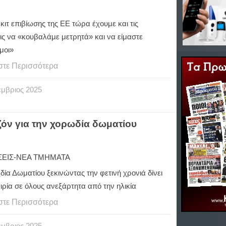
κιτ επιβίωσης της ΕΕ τώρα έχουμε και τις
ις να «κουβαλάμε μετρητά» και να είμαστε
μοι»
στε Περισσότερα
έμβριος
2025
όν για την χορωδία δωματίου
ΕΙΣ-ΝΕΑ ΤΜΗΜΑΤΑ
ία Δωματίου ξεκινώντας την φετινή χρονιά δίνει
ιρία σε όλους ανεξάρτητα από την ηλικία
στε Περισσότερα
έμβριος
2025