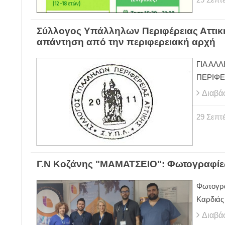
Σύλλογος Υπάλληλων Περιφέρειας Αττική
απάντηση από την περιφερειακή αρχή
ΓΙΑ ΑΛ
ΠΕΡΙΦΕ
Διαβά
29
Σεπτ
Γ.Ν Κοζάνης "ΜΑΜΑΤΣΕΙΟ": Φωτογραφίε
Φωτογρα
Καρδιάς
Διαβά