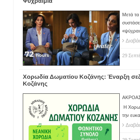
Ψυχραιμία
Μετά τα 
συστάσε
«ψύχραι
Διαβά
29
Σεπτ
Χορωδία Δωματίου Κοζάνης: Έναρξη σεζ
Κοζάνης
ΑΚΡΟΑΣ
Η Χορωδ
την ευκα
Διαβά
29
Σεπτ