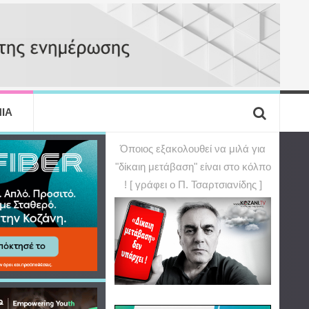
ΙΑ
Όποιος εξακολουθεί να μιλά για
"δίκαιη μετάβαση" είναι στο κόλπο
! [ γράφει ο Π. Τσαρτσιανίδης ]