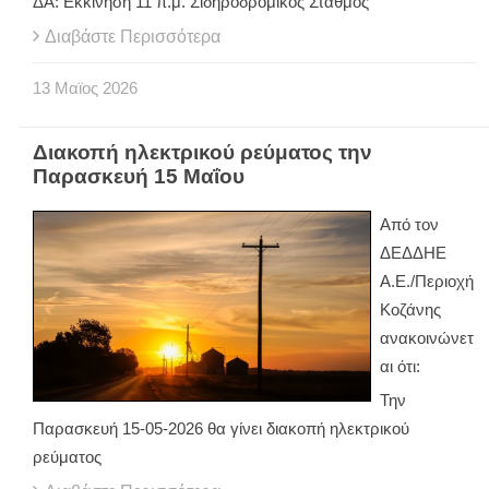
ΔΑ: Εκκίνηση 11 π.μ. Σιδηροδρομικός Σταθμός
Διαβάστε Περισσότερα
13
Μαϊος
2026
Διακοπή ηλεκτρικού ρεύματος την
Παρασκευή 15 Μαΐου
Από τον
ΔΕΔΔΗΕ
Α.Ε./Περιοχή
Κοζάνης
ανακοινώνετ
αι ότι:
Την
Παρασκευή 15-05-2026 θα γίνει διακοπή ηλεκτρικού
ρεύματος