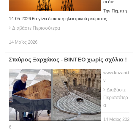
αι ότι:
Την Πέμπτη
14-05-2026 θα γίνει διακοπή ηλεκτρικού ρεύματος
Διαβάστε Περισσότερα
14
Μαϊος
2026
Σταύρος Ξαρχάκος - ΒΙΝΤΕΟ χωρίς σχόλια !
www.kozani.t
v
Διαβάστε
Περισσότερ
α
14
Μαϊος
202
6