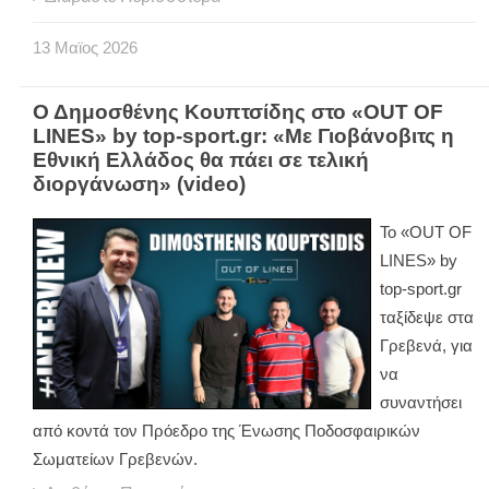
13
Μαϊος
2026
Ο Δημοσθένης Κουπτσίδης στο «OUT OF
LINES» by top-sport.gr: «Με Γιοβάνοβιτς η
Εθνική Ελλάδος θα πάει σε τελική
διοργάνωση» (video)
Το «
OUT
OF
LINES
»
by
top
-
sport
.
gr
ταξίδεψε στα
Γρεβενά, για
να
συναντήσει
από κοντά τον Πρόεδρο της Ένωσης Ποδοσφαιρικών
Σωματείων Γρεβενών.