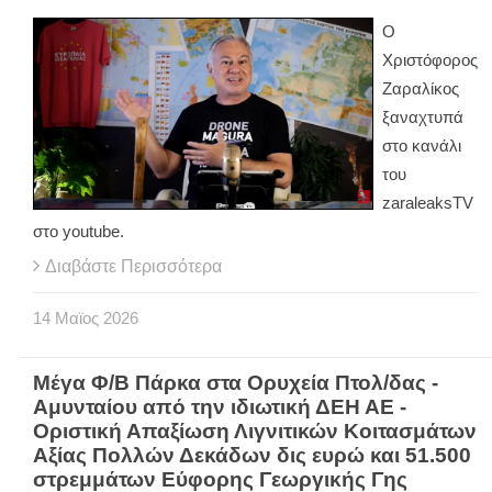
Ο
Χριστόφορος
Ζαραλίκος
ξαναχτυπά
στο κανάλι
του
zaraleaksTV
στο youtube.
Διαβάστε Περισσότερα
14
Μαϊος
2026
Μέγα Φ/Β Πάρκα στα Ορυχεία Πτολ/δας -
Αμυνταίου από την ιδιωτική ΔΕΗ ΑΕ -
Οριστική Απαξίωση Λιγνιτικών Κοιτασμάτων
Αξίας Πολλών Δεκάδων δις ευρώ και 51.500
στρεμμάτων Εύφορης Γεωργικής Γης