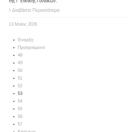
της Γ’ Εθνικής Γυναικών.
Διαβάστε Περισσότερα
13
Μαϊος
2026
Έναρξη
Προηγούμενο
48
49
50
51
52
53
54
55
56
57
Επόμενο