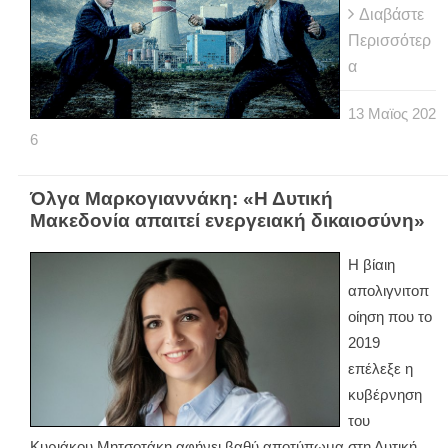
Διαβάστε
Περισσότερ
α
13
Μαϊος
202
6
Όλγα Μαρκογιαννάκη: «Η Δυτική
Μακεδονία απαιτεί ενεργειακή δικαιοσύνη»
Η βίαιη
απολιγνιτοπ
οίηση που το
2019
επέλεξε η
κυβέρνηση
του
Κυριάκου Μητσοτάκη αφήνει βαθύ αποτύπωμα στη Δυτική