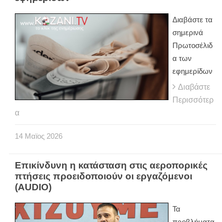
Διαβάστε τα
σημερινά
Πρωτοσέλιδ
α των
εφημερίδων
Διαβάστε
Περισσότερ
α
14
Μαϊος
2026
Επικίνδυνη η κατάσταση στις αεροπορικές
πτήσεις προειδοποιούν οι εργαζόμενοι
(AUDIO)
Τα
προβλήματα