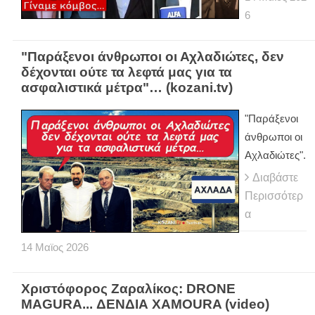
6
"Παράξενοι άνθρωποι οι Αχλαδιώτες, δεν
δέχονται ούτε τα λεφτά μας για τα
ασφαλιστικά μέτρα"… (kozani.tv)
"Παράξενοι
άνθρωποι οι
Αχλαδιώτες".
Διαβάστε
Περισσότερ
α
14
Μαϊος
2026
Χριστόφορος Ζαραλίκος: DRONE
MAGURA... ΔΕΝΔΙΑ ΧAMOURA (video)