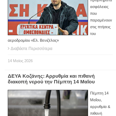
ασφάλειας
που
παραμένουν
στις πτήσεις
του
αεροδρομίου «Ελ. Βενιζέλος»
Διαβάστε Περισσότερα
14
Μαϊος
2026
ΔΕΥΑ Κοζάνης: Αρρυθμία και πιθανή
διακοπή νερού την Πέμπτη 14 Μαΐου
Πέμπτη 14
Μαΐου,
αρρυθμία &
πιθανή