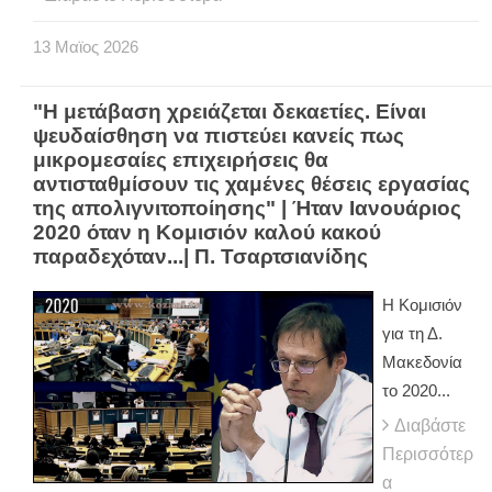
13
Μαϊος
2026
"Η μετάβαση χρειάζεται δεκαετίες. Είναι
ψευδαίσθηση να πιστεύει κανείς πως
μικρομεσαίες επιχειρήσεις θα
αντισταθμίσουν τις χαμένες θέσεις εργασίας
της απολιγνιτοποίησης" | Ήταν Ιανουάριος
2020 όταν η Κομισιόν καλού κακού
παραδεχόταν...| Π. Τσαρτσιανίδης
Η Κομισιόν
για τη Δ.
Μακεδονία
το 2020...
Διαβάστε
Περισσότερ
α