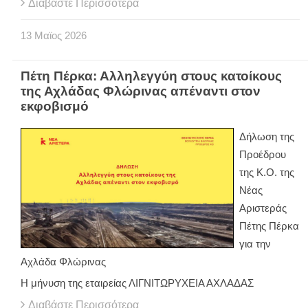
Διαβάστε Περισσότερα
13
Μαϊος
2026
Πέτη Πέρκα: Αλληλεγγύη στους κατοίκους
της Αχλάδας Φλώρινας απέναντι στον
εκφοβισμό
Δήλωση της
Προέδρου
της Κ.Ο. της
Νέας
Αριστεράς
Πέτης Πέρκα
για την
Αχλάδα Φλώρινας
Η μήνυση της εταιρείας ΛΙΓΝΙΤΩΡΥΧΕΙΑ ΑΧΛΑΔΑΣ
Διαβάστε Περισσότερα