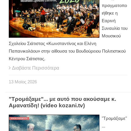
πραγματοπο
ιήθηκε η
Εαρινή
Συναυλία του
Μουσικού
Σχολείου Σιάτιστας «Κωνσταντίνος και Ελένη
Παπανικολάου» στην αίθουσα του Βουδούρειου Πολιτιστικού
Κέντρου Σιάτιστας.
Διαβάστε Περισσότερα
13
Μαϊος
2026
"Τρομάξαμε"... με αυτό που ακούσαμε κ.
Αμανατίδη! (video kozani.tv)
"Τρομάξαμε"
...