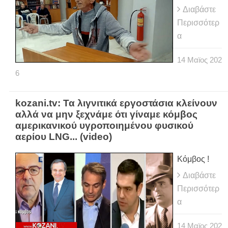
Διαβάστε
Περισσότερ
α
14
Μαϊος
202
6
kozani.tv: Τα λιγνιτικά εργοστάσια κλείνουν
αλλά να μην ξεχνάμε ότι γίναμε κόμβος
αμερικανικού υγροποιημένου φυσικού
αερίου LNG... (video)
Κόμβος !
Διαβάστε
Περισσότερ
α
14
Μαϊος
202