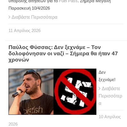
υποβολής αιτήσεων για το
Fuel Pass
. Σήμερα Μεγάλη
Παρασκευή 10/4/2026
Διαβάστε Περισσότερα
11
Απρίλιος
2026
Παύλος Φύσσας: Δεν ξεχνάμε – Τον
δολοφόνησαν οι ναζί – Σήμερα θα ήταν 47
χρονών
Δεν
ξεχνάμε!
Διαβάστε
Περισσότερ
α
10
Απρίλιος
2026