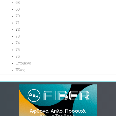
68
69
70
71
72
73
74
75
76
Επόμενο
Τέλος