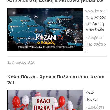
Απριλίου στη Δυτική Μακεδονία | kozani.tv
www.kozani
.tv
Ο καιρός
στη Δυτική
Μακεδονία
Διαβάστε
Περισσότερ
α
11
Απρίλιος
2026
Καλό Πάσχα - Χρόνια Πολλά από το kozani
tv !
Καλό
Πάσχα
Διαβάστε