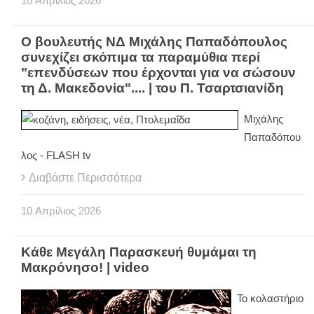
10
Απρίλιος
2026
Ο βουλευτής ΝΔ Mιχάλης Παπαδόπουλος
συνεχίζει σκόπιμα τα παραμύθια περί
"επενδύσεων που έρχονται για να σώσουν
τη Δ. Μακεδονία".... | του Π. Τσαρτσιανίδη
Mιχάλης
Παπαδόπου
λος - FLASH tv
Διαβάστε Περισσότερα
10
Απρίλιος
2026
Κάθε Μεγάλη Παρασκευή θυμάμαι τη
Μακρόνησο! | video
Το κολαστήριο