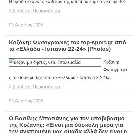
Η ομάδα έκανε το καθήκον της και πήρε ευρεία νίκη με 0-3
Διαβάστε Περισσότερα
09
Απρίλιος
2026
Κοζάνη: Φωτογραφίες του top-sport.gr από
το «Ελλάδα - Ισπανία 22-24» (Photos)
Κοζάνη:
Φωτογραφίε
ς του
top
-
sport
.
gr
από το «Ελλάδα - Ισπανία 22-24».
Διαβάστε Περισσότερα
09
Απρίλιος
2026
Ο Βασίλης Μπατιάνης για τον υποβιβασμό
της Κοζάνης: «Είναι μια δύσκολη μέρα για
την αγαπημένη μας ομάδα αλλά δεν είναι η