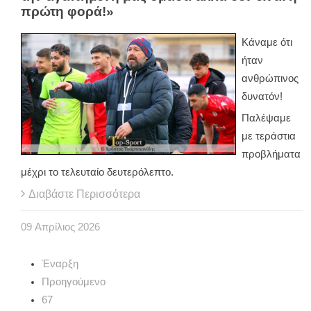
πρώτη φορά!»
Κάναμε ότι
ήταν
ανθρώπινος
δυνατόν!
Παλέψαμε
με τεράστια
προβλήματα
μέχρι το τελευταίο δευτερόλεπτο.
Διαβάστε Περισσότερα
09
Απρίλιος
2026
Έναρξη
Προηγούμενο
67