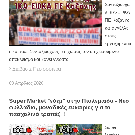
Συνταξιούχω
ν ΙΚΑ-ΕΦΚΑ
ΠΕ Κοζάνης
καταγγέλλει
στους
εργαζόμενου
ς και τους Συνταξιούχους της χώρας τον επιχειρούμενο
αποκλεισμό και κάνει γνωστό
Διαβάστε Περισσότερα
09
Απρίλιος
2026
Super Market "εδέμ" στην Πτολεμαΐδα - Νέο
φυλλάδιο, μοναδικές ευκαιρίες για το
πασχαλινό τραπέζι !
Super