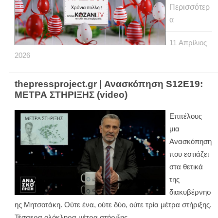
Περισσότερ
α
11
Απρίλιος
2026
thepressproject.gr | Ανασκόπηση S12E19:
ΜΕΤΡΑ ΣΤΗΡΙΞΗΣ (video)
Επιτέλους
μια
Aνασκόπηση
που εστιάζει
στα θετικά
της
διακυβέρνησ
ης Μητσοτάκη. Ούτε ένα, ούτε δύο, ούτε τρία μέτρα στήριξης.
Τέσσερα ολόκληρα μέτρα στήριξης