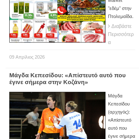
Market
"εδέμ" στην
Πτολεμαΐδα.
Διαβάστε
Περισσότερ
α
09
Απρίλιος
2026
Μάγδα Κεπεσίδου: «Απίστευτό αυτό που
έγινε σήμερα στην Κοζάνη»
Μάγδα
Κεπεσίδου
(αρχηγός):
«Απίστευτό
αυτό που
έγινε σήμερα