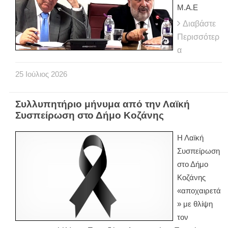
Μ.Α.Ε
Διαβάστε
Περισσότερ
α
25
Ιούλιος
2026
Συλλυπητήριο μήνυμα από την Λαϊκή
Συσπείρωση στο Δήμο Κοζάνης
Η Λαϊκή
Συσπείρωση
στο Δήμο
Κοζάνης
«αποχαιρετά
» με θλίψη
τον