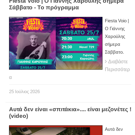
Fiesta Voio | Ο Γιάννης Χαρούλης σήμερα
Σάββατο - Το πρόγραμμα
Fiesta Voio |
Ο Γιάννης
Χαρούλης
σήμερα
Σάββατο.
Διαβάστε
Περισσότερ
α
25
Ιούλιος
2026
Αυτά δεν είναι «σπιτάκια».... είναι μεζονέτες !
(video)
Αυτά δεν