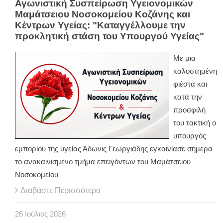
Αγωνιστική Συσπείρωση Υγειονομικών
Μαμάτσειου Νοσοκομείου Κοζάνης και
Κέντρων Υγείας: "Καταγγέλλουμε την
προκλητική στάση του Υπουργού Υγείας"
Με μια
καλοστημένη
φιέστα και
κατά την
προσφιλή
του τακτική ο
υπουργός
εμπορίου της υγείας Άδωνις Γεωργιάδης εγκαινίασε σήμερα
το ανακαινισμένο τμήμα επειγόντων του Μαμάτσειου
Νοσοκομείου
Διαβάστε Περισσότερα
26
Ιούλιος
2026