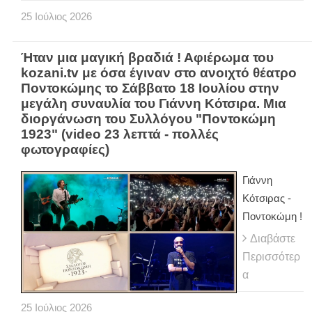
25
Ιούλιος
2026
Ήταν μια μαγική βραδιά ! Αφιέρωμα του
kozani.tv με όσα έγιναν στο ανοιχτό θέατρο
Ποντοκώμης το Σάββατο 18 Ιουλίου στην
μεγάλη συναυλία του Γιάννη Κότσιρα. Μια
διοργάνωση του Συλλόγου "Ποντοκώμη
1923" (video 23 λεπτά - πολλές
φωτογραφίες)
Γιάννη
Κότσιρας -
Ποντοκώμη !
Διαβάστε
Περισσότερ
α
25
Ιούλιος
2026