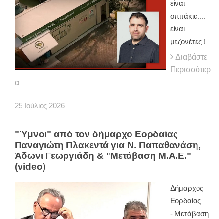
είναι
σπιτάκια....
είναι
μεζονέτες !
Διαβάστε
Περισσότερ
α
25
Ιούλιος
2026
"Ύμνοι" από τον δήμαρχο Εορδαίας
Παναγιώτη Πλακεντά για Ν. Παπαθανάση,
Άδωνι Γεωργιάδη & "Μετάβαση Μ.Α.Ε."
(video)
Δήμαρχος
Εορδαίας
-
Μετάβαση