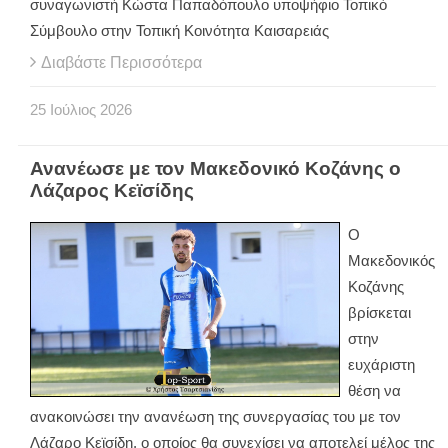
συναγωνιστή Κώστα Παπαδόπουλο υποψήφιο Τοπικό
Σύμβουλο στην Τοπική Κοινότητα Καισαρειάς
Διαβάστε Περισσότερα
25
Ιούλιος
2026
Ανανέωσε με τον Μακεδονικό Κοζάνης ο
Λάζαρος Κεϊσίδης
Ο
Μακεδονικός
Κοζάνης
βρίσκεται
στην
ευχάριστη
θέση να
ανακοινώσει την ανανέωση της συνεργασίας του με τον
Λάζαρο Κεϊσίδη, ο οποίος θα συνεχίσει να αποτελεί μέλος της