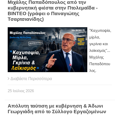
Μιχάλης Παπαδόπουλος από την
κυβερνητική φιέστα στην Πτολεμαΐδα -
ΒΙΝΤΕΟ (γράφει ο Παναγιώτης
Τσαρτσιανίδης)
"Kαχυποψία,
μίρλα,
γκρίνια και
λαϊκισμός"...
Μιχάλης
Παπαδόπου
λος.
Διαβάστε Περισσότερα
25
Ιούλιος
2026
Απόλυτη ταύτιση με κυβέρνηση & Άδωνι
Γεωργιάδη από το Σύλλογο Εργαζομένων