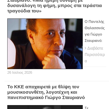
Σταυριανό: «Μια ήρεμη δύναμη με
δυσανάλογη τη φήμη, μπρος στα τεράστια
τραγούδια του»
Ο Παντελής
Θαλασσινός
για Γιώργο
Σταυριανό:
Διαβάστε
Περισσότερ
α
26
Ιούλιος
2026
Το ΚΚΕ αποχαιρετά με θλίψη τον
μουσικοσυνθέτη, λογοτέχνη και
πανεπιστημιακό Γιώργο Σταυριανό
Σε