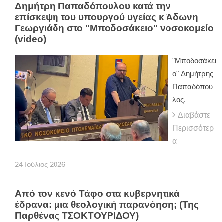
Δημήτρη Παπαδόπουλου κατά την
επίσκεψη του υπουργού υγείας κ Άδωνη
Γεωργιάδη στο "Μποδοσάκειο" νοσοκομείο
(video)
"Μποδοσάκει
ο" Δημήτρης
Παπαδόπου
λος.
Διαβάστε
Περισσότερ
α
24
Ιούλιος
2026
Από τον κενό Τάφο στα κυβερνητικά
έδρανα: μια θεολογική παρανόηση; (Της
Παρθένας ΤΣΟΚΤΟΥΡΙΔΟΥ)