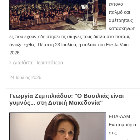
έντονο
παλμό και
αμέτρητους
κατασκηνωτ
ές που έχουν ήδη στήσει τις σκηνές τους δίπλα στο ποτάμι,
άνοιξε εχθές, Πέμπτη 23 Ιουλίου, η αυλαία του Fiesta Voio
2026
Διαβάστε Περισσότερα
24
Ιούλιος
2026
Γεωργία Ζεμπιλιάδου: "Ο Βασιλιάς είναι
γυμνός... στη Δυτική Μακεδονία"
ΕΠΑ-ΔΑΜ:
Εκατομμύρια
στις