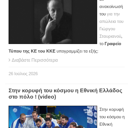
ανακοίνωσή
του
για την
απώλεια του
Γιώργου
Σταυριανού
,
το
Γραφείο
Τύπου της ΚΕ του ΚΚΕ
υπογραμμίζει τα εξής:
Διαβάστε Περισσότερα
26
Ιούλιος
2026
Στην κορυφή του κόσμου η Εθνική Ελλάδος
στο πόλο ! (video)
Στην κορυφή
του κόσμου η
Εθνική