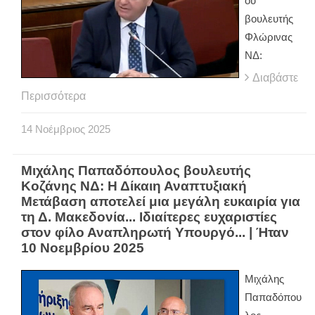
ου
βουλευτής
Φλώρινας
ΝΔ:
Διαβάστε
Περισσότερα
14
Νοέμβριος
2025
Μιχάλης Παπαδόπουλος βουλευτής
Κοζάνης ΝΔ: Η Δίκαιη Αναπτυξιακή
Μετάβαση αποτελεί μια μεγάλη ευκαιρία για
τη Δ. Μακεδονία... Ιδιαίτερες ευχαριστίες
στον φίλο Αναπληρωτή Υπουργό... | Ήταν
10 Νοεμβρίου 2025
Μιχάλης
Παπαδόπου