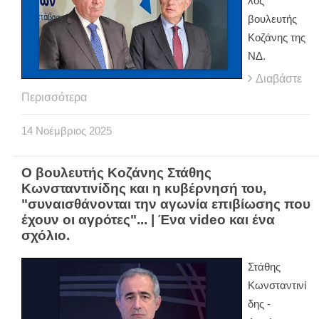
λος
βουλευτής
Κοζάνης της
ΝΔ.
Διαβάστε
Περισσότερα
14
Νοέμβριος
2025
Ο βουλευτής Κοζάνης Στάθης
Κωνσταντινίδης και η κυβέρνησή του,
"συναισθάνονται την αγωνία επιβίωσης που
έχουν οι αγρότες"... | Ένα video και ένα
σχόλιο.
Στάθης
Κωνσταντινί
δης -