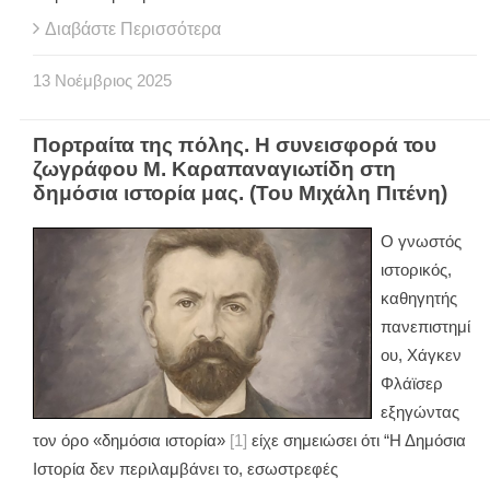
Διαβάστε Περισσότερα
13
Νοέμβριος
2025
Πορτραίτα της πόλης. Η συνεισφορά του
ζωγράφου Μ. Καραπαναγιωτίδη στη
δημόσια ιστορία μας. (Του Μιχάλη Πιτένη)
Ο γνωστός
ιστορικός,
καθηγητής
πανεπιστημί
ου, Χάγκεν
Φλάϊσερ
εξηγώντας
τον όρο «δημόσια ιστορία»
[1]
είχε σημειώσει ότι “Η Δημόσια
Ιστορία δεν περιλαμβάνει το, εσωστρεφές