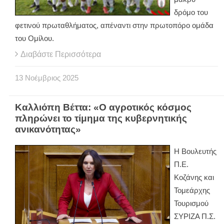
δρόμο του
φετινού πρωταθλήματος, απέναντι στην πρωτοπόρο ομάδα
του Ομίλου.
Διαβάστε Περισσότερα
13
Νοέμβριος
2025
Καλλιόπη Βέττα: «Ο αγροτικός κόσμος
πληρώνει το τίμημα της κυβερνητικής
ανικανότητας»
Η Βουλευτής
Π.Ε.
Κοζάνης και
Τομεάρχης
Τουρισμού
ΣΥΡΙΖΑ Π.Σ.