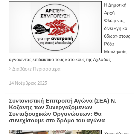
Η Δημοτική
Αρχή
Φλώρινας
δίνει «γη και
ύδωρ» στους
Ρόζα
Μυτιληναίο,
αγνοώντας επιδεικτικά τους κατοίκους της Αχλάδας
Διαβάστε Περισσότερα
14
Νοέμβριος
2025
Συντονιστική Επιτροπή Αγώνα (ΣΕΑ) Ν.
Κοζάνης των Συνεργαζόμενων
Συνταξιουχικών Οργανώσεων: Θα
συνεχίσουμε στο δρόμο του αγώνα
Χαιρετίζουμε