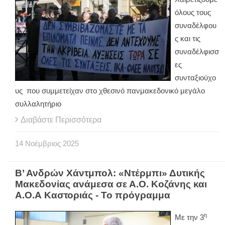
όλους τους
συναδέλφου
ς και τις
συναδέλφισσ
ες
συνταξιούχο
υς που συμμετείχαν στο χθεσινό πανμακεδονικό μεγάλο
συλλαλητήριο
Διαβάστε Περισσότερα
14
Νοέμβριος
2025
Β’ Ανδρών Χάντμπολ: «Ντέρμπι» Δυτικής
Μακεδονίας ανάμεσα σε Α.Ο. Κοζάνης και
Α.Ο.Α Καστοριάς - Το πρόγραμμα
η
Με την 3