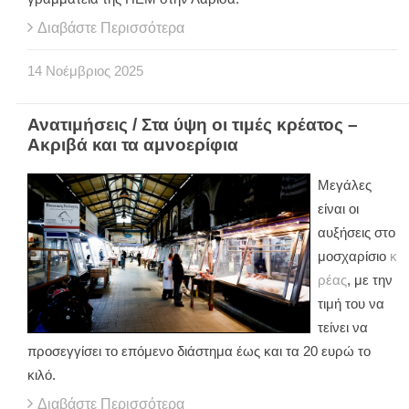
Διαβάστε Περισσότερα
14
Νοέμβριος
2025
Ανατιμήσεις / Στα ύψη οι τιμές κρέατος –
Ακριβά και τα αμνοερίφια
Μεγάλες
είναι οι
αυξήσεις στο
μοσχαρίσιο
κ
ρέας
, με την
τιμή του να
τείνει να
προσεγγίσει το επόμενο διάστημα έως και τα 20 ευρώ το
κιλό.
Διαβάστε Περισσότερα