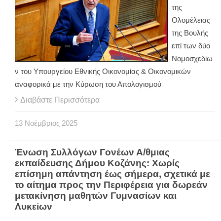
της
Ολομέλειας
της Βουλής
επί των δύο
Νομοσχεδίω
ν του Υπουργείου Εθνικής Οικονομίας & Οικονομικών
αναφορικά με την Κύρωση του Απολογισμού
Διαβάστε Περισσότερα
13
Νοέμβριος
2025
Ένωση Συλλόγων Γονέων Α/θμιας
εκπαίδευσης Δήμου Κοζάνης: Χωρίς
επίσημη απάντηση έως σήμερα, σχετικά με
το αίτημα προς την Περιφέρεια για δωρεάν
μετακίνηση μαθητών Γυμνασίων και
Λυκείων