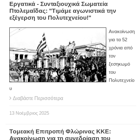
Εργατικά - Συνταξιουχικά Σωματεία
Πτολεμαΐδας: "Τιμάμε αγωνιστικά την
εξέγερση του Πολυτεχνείου!"
Ανακοίνωση
για τα 52
χρόνια από
τον
ξεσηκωμό
του
Πολυτεχνείο
υ
Διαβάστε Περισσότερα
13
Νοέμβριος
2025
Τομεακή Επιτροπή Φλώρινας ΚΚΕ:
Ανακοίνωση για τη συνεδρίαση του