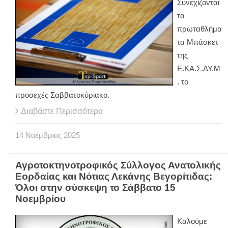
Συνεχίζονται
τα
πρωταθλήμα
τα Μπάσκετ
της
Ε.ΚΑ.Σ.ΔΥ.Μ
. το
προσεχές Σαββατοκύριακο.
Διαβάστε Περισσότερα
14
Νοέμβριος
2025
Αγροτοκτηνοτροφικός Σύλλογος Ανατολικής
Εορδαίας και Νότιας Λεκάνης Βεγορίτιδας:
Όλοι στην σύσκεψη το Σάββατο 15
Νοεμβρίου
Καλούμε