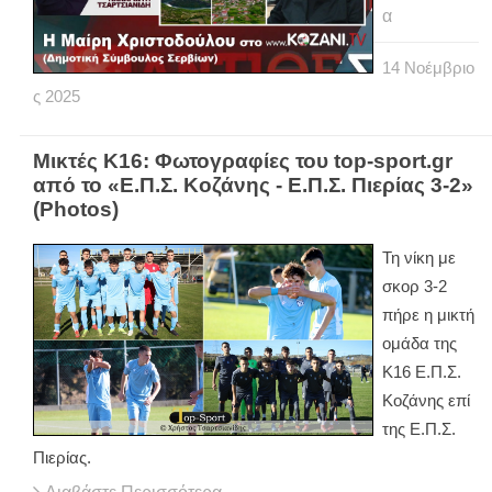
α
14
Νοέμβριο
ς
2025
Μικτές Κ16: Φωτογραφίες του top-sport.gr
από το «Ε.Π.Σ. Κοζάνης - Ε.Π.Σ. Πιερίας 3-2»
(Photos)
Τη νίκη με
σκορ 3-2
πήρε η μικτή
ομάδα της
Κ16 Ε.Π.Σ.
Κοζάνης επί
της Ε.Π.Σ.
Πιερίας.