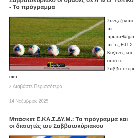
Σαββατοκύριακο οι ομάδες σε Α’ & Β’ Τοπικό
- Το πρόγραμμα
Συνεχίζονται
τα
πρωταθλήμα
τα της Ε.Π.Σ.
Κοζάνης και
αυτό το
Σαββατοκύρι
ακο
Διαβάστε Περισσότερα
14
Νοέμβριος
2025
Μπάσκετ Ε.ΚΑ.Σ.ΔΥ.Μ.: Το πρόγραμμα και
οι διαιτητές του Σαββατοκύριακου