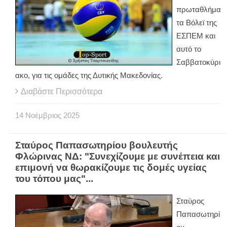
πρωταθλήμα
τα Βόλεϊ της
ΕΣΠΕΜ και
αυτό το
Σαββατοκύρι
ακο, για τις ομάδες της Δυτικής Μακεδονίας.
Διαβάστε Περισσότερα
14
Νοέμβριος
2025
Σταύρος Παπασωτηρίου βουλευτής
Φλώρινας ΝΔ: "Συνεχίζουμε με συνέπεια και
επιμονή να θωρακίζουμε τις δομές υγείας
του τόπου μας"...
Σταύρος
Παπασωτηρί