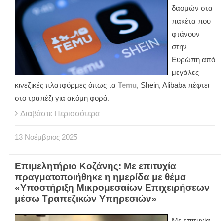
δασμών στα
πακέτα που
φτάνουν
στην
Ευρώπη από
μεγάλες
κινεζικές πλατφόρμες όπως τα
Temu
, Shein, Alibaba πέφτει
στο τραπέζι για ακόμη φορά.
Διαβάστε Περισσότερα
13
Νοέμβριος
2025
Επιμελητήριο Κοζάνης: Με επιτυχία
πραγματοποιήθηκε η ημερίδα με θέμα
«Υποστήριξη Μικρομεσαίων Επιχειρήσεων
μέσω Τραπεζικών Υπηρεσιών»
Με επιτυχία