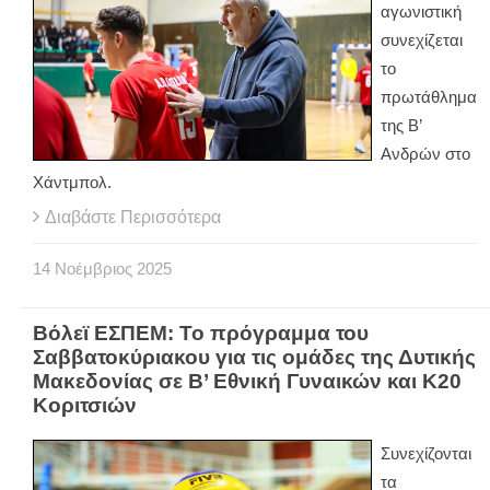
αγωνιστική
συνεχίζεται
το
πρωτάθλημα
της Β’
Ανδρών στο
Χάντμπολ.
Διαβάστε Περισσότερα
14
Νοέμβριος
2025
Βόλεϊ ΕΣΠΕΜ: Το πρόγραμμα του
Σαββατοκύριακου για τις ομάδες της Δυτικής
Μακεδονίας σε Β’ Εθνική Γυναικών και Κ20
Κοριτσιών
Συνεχίζονται
τα