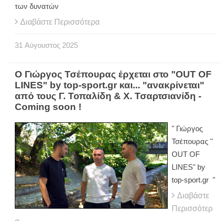
των δυνατών
Διαβάστε Περισσότερα
31
Αύγουστος
2025
Ο Γιώργος Τσέπουρας έρχεται στο "OUT OF
LINES" by top-sport.gr και... "ανακρίνεται"
από τους Γ. Τοπαλίδη & Χ. Τσαρτσιανίδη -
Coming soon !
" Γιώργος
Τσέπουρας "
OUT OF
LINES" by
top-sport.gr "
Διαβάστε
Περισσότερ