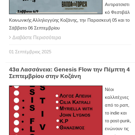
Αντιρατσιστι
κό Φεστιβάλ
Κοινωνικής Αλληλεγγύης Κοζάνης, την Παρασκευή 05 και το
Σάββατο 06 Σεπτεμβρίου
Διαβάστε Περισσότερα
01
Σεπτέμβριος
2025
43α Λασσάνεια: Genesis Flow την Πέμπτη 4
Σεπτεμβρίου στην Κοζάνη
Νέοι
καλλιτέχνες
από το ραπ,
το indie και
το post-punk,
ενώνουν τις