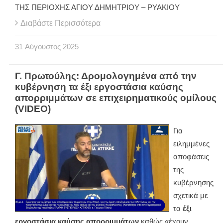
ΤΗΣ ΠΕΡΙΟΧΗΣ ΑΓΙΟΥ ΔΗΜΗΤΡΙΟΥ – ΡΥΑΚΙΟΥ
Διαβάστε Περισσότερα
31
Αύγουστος
2025
Γ. Πρωτούλης: Δρομολογημένα από την
κυβέρνηση τα έξι εργοστάσια καύσης
απορριμμάτων σε επιχειρηματικούς ομίλους
(VIDEO)
Για
ειλημμένες
αποφάσεις
της
κυβέρνησης
σχετικά με
τα
έξι
εργοστάσια καύσης απορριμμάτων
καθώς «έχουν