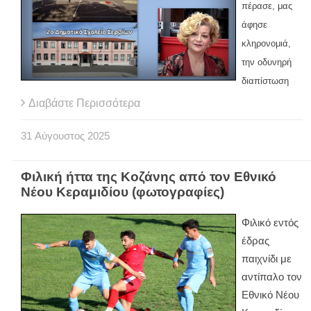
πέρασε, μας
άφησε
κληρονομιά,
την οδυνηρή
διαπίστωση
Διαβάστε Περισσότερα
31
Αύγουστος
2025
Φιλική ήττα της Κοζάνης από τον Εθνικό
Νέου Κεραμιδίου (φωτογραφίες)
Φιλικό εντός
έδρας
παιχνίδι με
αντίπαλο τον
Εθνικό Νέου