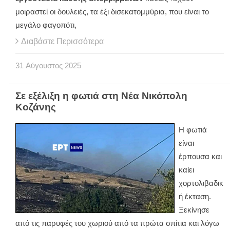
μοιραστεί οι δουλειές, τα έξι δισεκατομμύρια, που είναι το
μεγάλο φαγοπότι,
Διαβάστε Περισσότερα
31
Αύγουστος
2025
Σε εξέλιξη η φωτιά στη Νέα Νικόπολη
Κοζάνης
Η φωτιά
είναι
έρπουσα και
καίει
χορτολιβαδικ
ή έκταση.
Ξεκίνησε
από τις παρυφές του χωριού από τα πρώτα σπίτια και λόγω