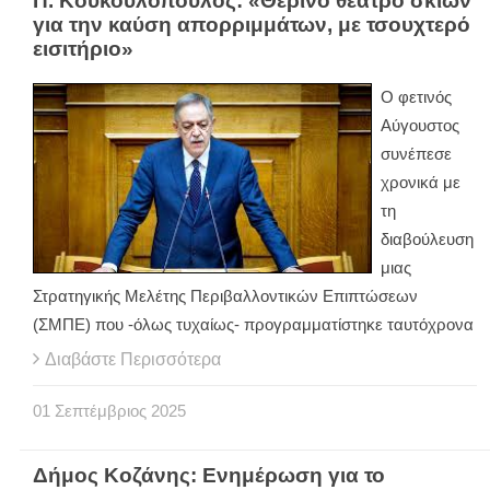
Π. Κουκουλόπουλος: «Θερινό θέατρο σκιών
για την καύση απορριμμάτων, με τσουχτερό
εισιτήριο»
Ο φετινός
Αύγουστος
συνέπεσε
χρονικά με
τη
διαβούλευση
μιας
Στρατηγικής Μελέτης Περιβαλλοντικών Επιπτώσεων
(ΣΜΠΕ) που -όλως τυχαίως- προγραμματίστηκε ταυτόχρονα
Διαβάστε Περισσότερα
01
Σεπτέμβριος
2025
Δήμος Κοζάνης: Ενημέρωση για το