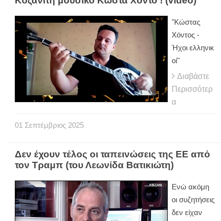
Κοζανίτη μουσικό Κώστα Χόντο ! (video)
"Κώστας
Χόντος -
Ήχοι ελληνικ
οί"
Διαβάστε
Περισσότερ
α
01
Σεπτέμβριος
2025
Δεν έχουν τέλος οι ταπεινώσεις της ΕΕ από
τον Τραμπ (του Λεωνίδα Βατικιώτη)
Ενώ ακόμη
οι συζητήσεις
δεν είχαν