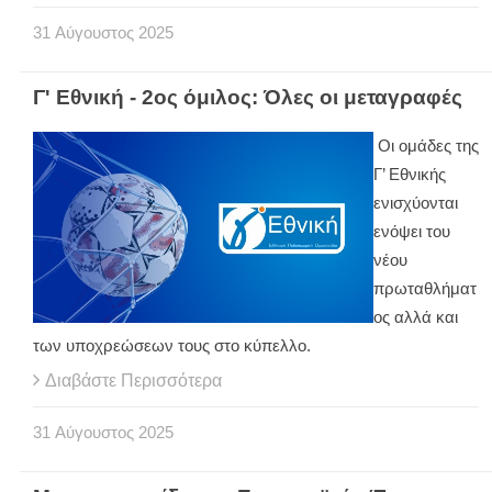
31
Αύγουστος
2025
Γ' Εθνική - 2ος όμιλος: Όλες οι μεταγραφές
Οι ομάδες της
Γ’ Εθνικής
ενισχύονται
ενόψει του
νέου
πρωταθλήματ
ος αλλά και
των υποχρεώσεων τους στο κύπελλο.
Διαβάστε Περισσότερα
31
Αύγουστος
2025