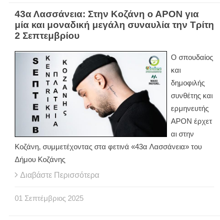
43α Λασσάνεια: Στην Κοζάνη ο ΑPON για
μία και μοναδική μεγάλη συναυλία την Τρίτη
2 Σεπτεμβρίου
Ο σπουδαίος
και
δημοφιλής
συνθέτης και
ερμηνευτής
ΑPON έρχετ
αι στην
Κοζάνη, συμμετέχοντας στα φετινά «43α Λασσάνεια» του
Δήμου Κοζάνης
Διαβάστε Περισσότερα
01
Σεπτέμβριος
2025