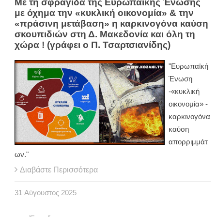
Με τη σφραγίδα της Ευρωπαϊκής Ένωσης
με όχημα την «κυκλική οικονομία» & την
«πράσινη μετάβαση» η καρκινογόνα καύση
σκουπιδιών στη Δ. Μακεδονία και όλη τη
χώρα ! (γράφει ο Π. Τσαρτσιανίδης)
"Ευρωπαϊκή
Ένωση
-«κυκλική
οικονομία» -
καρκινογόνα
καύση
απορριμμάτ
ων."
Διαβάστε Περισσότερα
31
Αύγουστος
2025