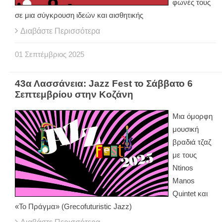
φωνές τους
σε μια σύγκρουση ιδεών και αισθητικής
Διαβάστε Περισσότερα
01
Σεπτέμβριος
2025
43α Λασσάνεια: Jazz Fest το Σάββατο 6
Σεπτεμβρίου στην Κοζάνη
Μια όμορφη
μουσική
βραδιά τζαζ
με τους
Ntinos
Manos
Quintet και
«Το Πράγμα» (Grecofuturistic Jazz)