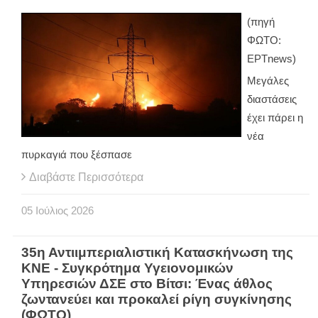
(πηγή
ΦΩΤΟ:
ΕΡΤnews)
Μεγάλες
διαστάσεις
έχει πάρει η
νέα
πυρκαγιά που ξέσπασε
Διαβάστε Περισσότερα
05
Ιούλιος
2026
35η Αντιιμπεριαλιστική Κατασκήνωση της
ΚΝΕ - Συγκρότημα Υγειονομικών
Υπηρεσιών ΔΣΕ στο Βίτσι: Ένας άθλος
ζωντανεύει και προκαλεί ρίγη συγκίνησης
(ΦΩΤΟ)