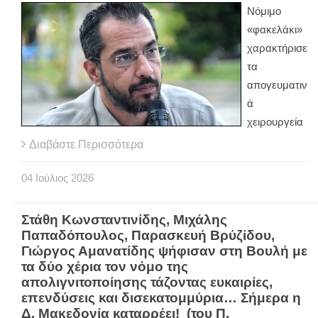
Νόμιμο
«φακελάκι»
χαρακτήρισε
τα
απογευματιν
ά
χειρουργεία
Διαβάστε Περισσότερα
04
Ιούλιος
2026
Στάθη Κωνσταντινίδης, Μιχάλης
Παπαδόπουλος, Παρασκευή Βρύζίδου,
Γιώργος Αμανατίδης ψήφισαν στη Βουλή με
τα δύο χέρια τον νόμο της
απολιγνιτοποίησης τάζοντας ευκαιρίες,
επενδύσεις και δισεκατομμύρια… Σήμερα η
Δ. Μακεδονία καταρρέει! (του Π.