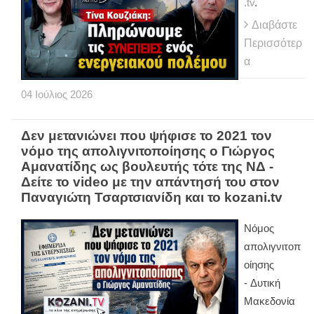
.tv
.
Διαβάστε
Περισσότερ
α
04
Ιούλιος
2026
Δεν μετανιώνει που ψήφισε το 2021 τον
νόμο της απολιγνιτοποίησης ο Γιώργος
Αμανατίδης ως βουλευτής τότε της ΝΔ -
Δείτε το video με την απάντησή του στον
Παναγιώτη Τσαρτσιανίδη και το kozani.tv
Νόμος
απολιγνιτοπ
οίησης
- Δυτική
Μακεδονία