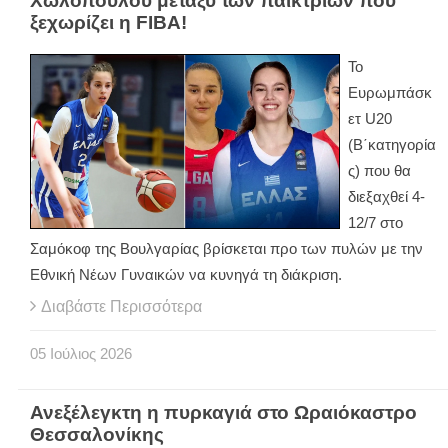
Χωλοπούλου μεταξύ των παικτριών που
ξεχωρίζει η FIBA!
Το
Ευρωμπάσκ
ετ U20
(Β΄κατηγορία
ς) που θα
διεξαχθεί 4-
12/7 στο
Σαμόκοφ της Βουλγαρίας βρίσκεται προ των πυλών με την
Εθνική Νέων Γυναικών να κυνηγά τη διάκριση.
Διαβάστε Περισσότερα
05
Ιούλιος
2026
Ανεξέλεγκτη η πυρκαγιά στο Ωραιόκαστρο
Θεσσαλονίκης