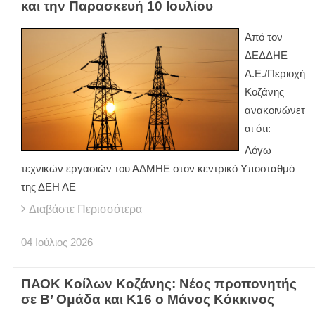
και την Παρασκευή 10 Ιουλίου
Από τον
ΔΕΔΔΗΕ
Α.Ε./Περιοχή
Κοζάνης
ανακοινώνετ
αι ότι:
Λόγω
τεχνικών εργασιών του ΑΔΜΗΕ στον κεντρικό Υποσταθμό
της ΔΕΗ ΑΕ
Διαβάστε Περισσότερα
04
Ιούλιος
2026
ΠΑΟΚ Κοίλων Κοζάνης: Νέος προπονητής
σε Β’ Ομάδα και Κ16 ο Μάνος Κόκκινος