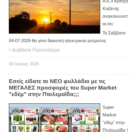
Α.Ε./Περιοχή
Κοζάνης
ανακοινώνετ
αι ότι:
Το Σάββατο
04-07-2026 θα γίνει διακοπή ηλεκτρικού ρεύματος
Διαβάστε Περισσότερα
04
Ιούλιος
2026
Εσείς είδατε το ΝΕΟ φυλλάδιο με τις
ΜΕΓΑΛΕΣ προσφορές του Super Market
"εδέμ" στην Πτολεμαΐδα;;;
Super
Market
"εδέμ" στην
Πτολεμαΐδα !