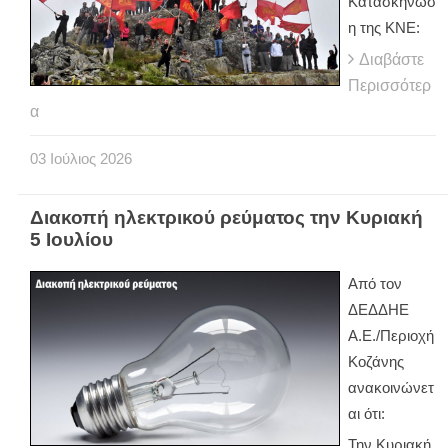
Κατασκήνωσ
η της ΚΝΕ:
Διαβάστε
Περισσότερ
α
03
Ιούλιος
2026
Διακοπή ηλεκτρικού ρεύματος την Κυριακή
5 Ιουλίου
Από τον
ΔΕΔΔΗΕ
Α.Ε./Περιοχή
Κοζάνης
ανακοινώνετ
αι ότι:
Την Κυριακή