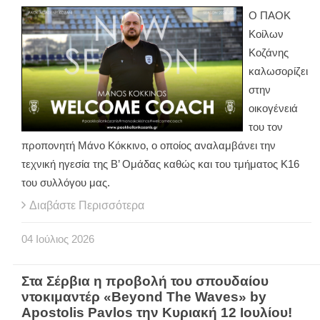
Ο ΠΑΟΚ
Κοίλων
Κοζάνης
καλωσορίζει
στην
οικογένειά
του τον
προπονητή Μάνο Κόκκινο, ο οποίος αναλαμβάνει την
τεχνική ηγεσία της Β’ Ομάδας καθώς και του τμήματος Κ16
του συλλόγου μας.
Διαβάστε Περισσότερα
04
Ιούλιος
2026
Στα Σέρβια η προβολή του σπουδαίου
ντοκιμαντέρ «Beyond The Waves» by
Apostolis Pavlos την Κυριακή 12 Ιουλίου!