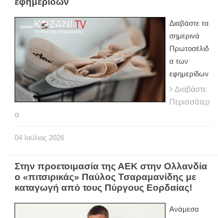
εφημερίδων
Διαβάστε τα
σημερινά
Πρωτοσέλιδ
α των
εφημερίδων
Διαβάστε
Περισσότερ
α
04
Ιούλιος
2026
Στην προετοιμασία της ΑΕΚ στην Ολλανδία
ο «πιτσιρικάς» Παύλος Τσαραμανίδης με
καταγωγή από τους Πύργους Εορδαίας!
Ανάμεσα