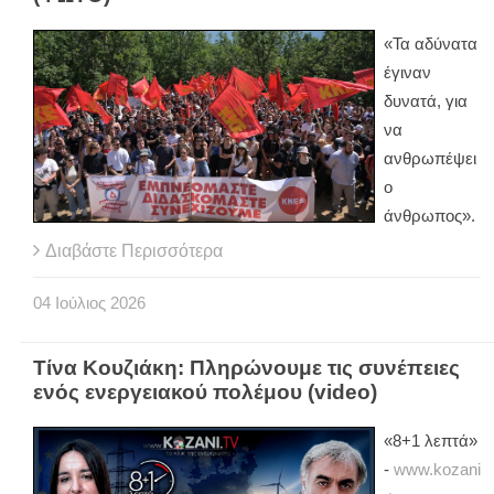
«Τα αδύνατα
έγιναν
δυνατά, για
να
ανθρωπέψει
ο
άνθρωπος».
Διαβάστε Περισσότερα
04
Ιούλιος
2026
Τίνα Κουζιάκη: Πληρώνουμε τις συνέπειες
ενός ενεργειακού πολέμου (video)
«8+1 λεπτά»
-
www.kozani