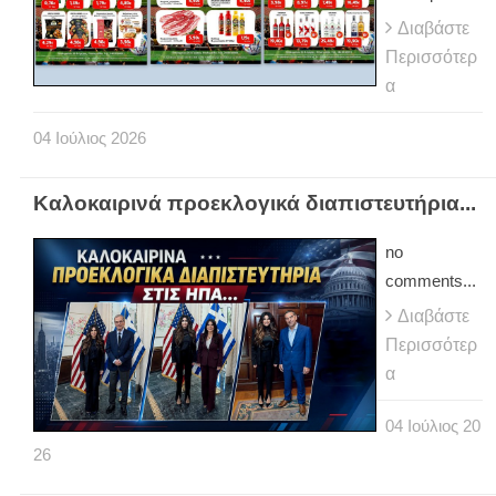
Διαβάστε
Περισσότερ
α
04
Ιούλιος
2026
Καλοκαιρινά προεκλογικά διαπιστευτήρια...
no
comments...
Διαβάστε
Περισσότερ
α
04
Ιούλιος
20
26