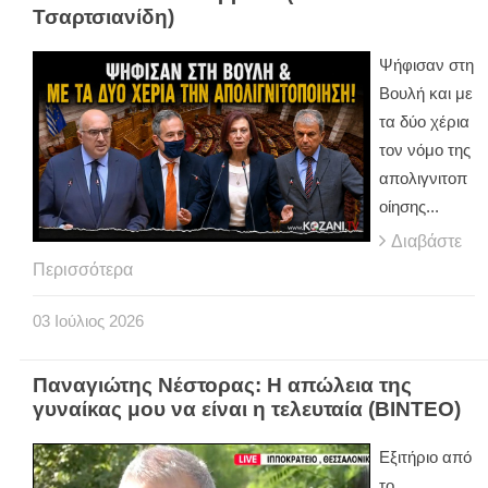
Τσαρτσιανίδη)
Ψήφισαν στη
Βουλή και με
τα δύο χέρια
τον νόμο της
απολιγνιτοπ
οίησης...
Διαβάστε
Περισσότερα
03
Ιούλιος
2026
Παναγιώτης Νέστορας: Η απώλεια της
γυναίκας μου να είναι η τελευταία (ΒΙΝΤΕΟ)
Εξιτήριο από
το