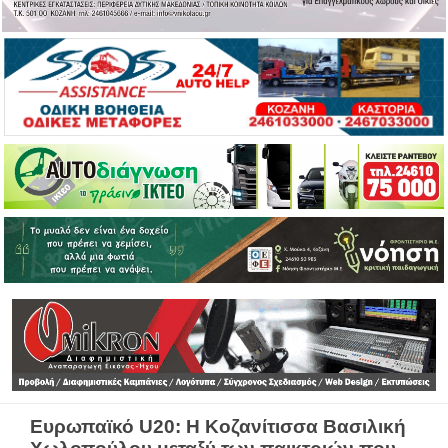
Ευρωπαϊκό U20: Η Κοζανίτισσα Βασιλική