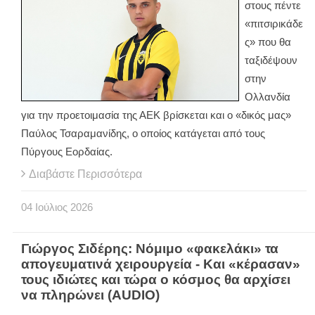
στους πέντε
«πιτσιρικάδε
ς» που θα
ταξιδέψουν
στην
Ολλανδία
για την προετοιμασία της ΑΕΚ βρίσκεται και ο «δικός μας»
Παύλος Τσαραμανίδης, ο οποίος κατάγεται από τους
Πύργους Εορδαίας.
Διαβάστε Περισσότερα
04
Ιούλιος
2026
Γιώργος Σιδέρης: Νόμιμο «φακελάκι» τα
απογευματινά χειρουργεία - Και «κέρασαν»
τους ιδιώτες και τώρα ο κόσμος θα αρχίσει
να πληρώνει (AUDIO)