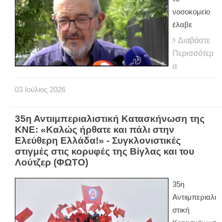
νοσοκομείο
έλαβε
Διαβάστε
Περισσότερ
α
03
Ιούλιος
2026
35η Αντιιμπεριαλιστική Κατασκήνωση της
ΚΝΕ: «Καλώς ήρθατε και πάλι στην
Ελεύθερη Ελλάδα!» - Συγκλονιστικές
στιγμές στις κορυφές της Βίγλας και του
Λούτζερ (ΦΩΤΟ)
35η
Αντιιμπεριαλι
στική