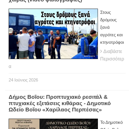
Στους
δρόμους
ξανά
αγρότες και
κτηνοτρόφοι
Διαβάστε
Περισσότερ
α
24
Ιούνιος
2026
Δήμος Βοΐου: Προπτυχιακό ρεσιτάλ &
πτυχιακές εξετάσεις κιθάρας - Δημοτικό
Ωδείο Βοΐου «Χαρίλαος Περπέσας»
Το Δημοτικό