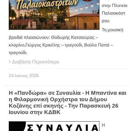
στην Πλατεία
Παλαιοκάστ
ρου.
Τη μουσική
βραδιά πλαισιώνουν: Θοδωρής Κατσαώρας –
κλαρίνο,Γιώργος Κρικέλης – τραγούδι, Βούλα Παπά –
τραγούδι.
Διαβάστε Περισσότερα
24
Ιούνιος
2026
Η «Πανδώρα» σε Συναυλία - Η Μπαντίνα και
η Φιλαρμονική Ορχήστρα του Δήμου
Κοζάνης επί σκηνής - Την Παρασκευή 26
Ιουνίου στην ΚΔΒΚ
Η