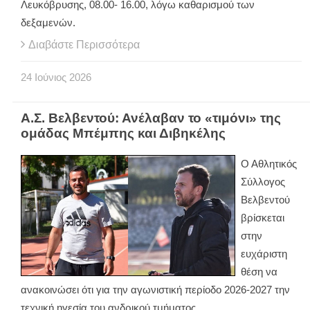
Λευκόβρυσης, 08.00- 16.00, λόγω καθαρισμού των
δεξαμενών.
Διαβάστε Περισσότερα
24
Ιούνιος
2026
Α.Σ. Βελβεντού: Ανέλαβαν το «τιμόνι» της
ομάδας Μπέμπης και Διβηκέλης
Ο Αθλητικός
Σύλλογος
Βελβεντού
βρίσκεται
στην
ευχάριστη
θέση να
ανακοινώσει ότι για την αγωνιστική περίοδο 2026-2027 την
τεχνική ηγεσία του ανδρικού τμήματος