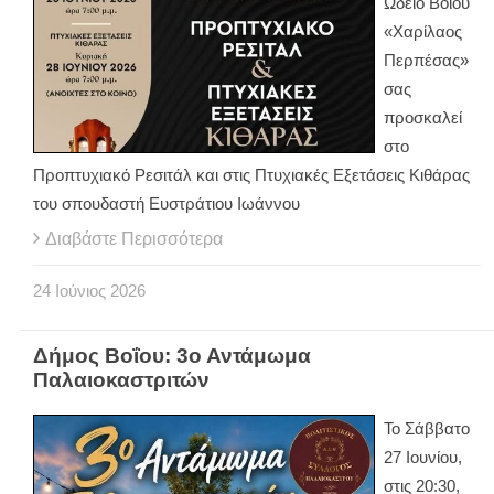
Ωδείο Βοΐου
«Χαρίλαος
Περπέσας»
σας
προσκαλεί
στο
Προπτυχιακό Ρεσιτάλ και στις Πτυχιακές Εξετάσεις Κιθάρας
του σπουδαστή Ευστράτιου Ιωάννου
Διαβάστε Περισσότερα
24
Ιούνιος
2026
Δήμος Βοΐου: 3ο Αντάμωμα
Παλαιοκαστριτών
Το Σάββατο
27 Ιουνίου,
στις 20:30,