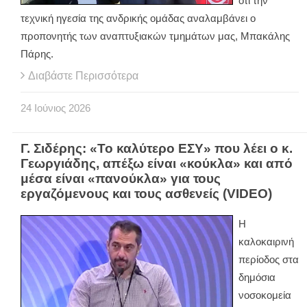
ότι την
τεχνική ηγεσία της ανδρικής ομάδας αναλαμβάνει ο
προπονητής των αναπτυξιακών τμημάτων μας, Μπακάλης
Πάρης.
Διαβάστε Περισσότερα
24
Ιούνιος
2026
Γ. Σιδέρης: «Το καλύτερο ΕΣΥ» που λέει ο κ.
Γεωργιάδης, απέξω είναι «κούκλα» και από
μέσα είναι «πανούκλα» για τους
εργαζόμενους και τους ασθενείς (VIDEO)
Η
καλοκαιρινή
περίοδος στα
δημόσια
νοσοκομεία