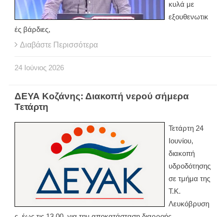
κυλά με
εξουθενωτικ
ές βάρδιες,
Διαβάστε Περισσότερα
24
Ιούνιος
2026
ΔΕΥΑ Κοζάνης: Διακοπή νερού σήμερα
Τετάρτη
Τετάρτη 24
Ιουνίου,
διακοπή
υδροδότησης
σε τμήμα της
Τ.Κ.
Λευκόβρυση
ς, έως τις 13.00, για την αποκατάσταση διαρροής.