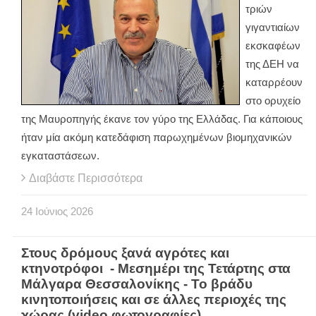
τριών
γιγαντιαίων
εκσκαφέων
της ΔΕΗ να
καταρρέουν
στο ορυχείο
της Μαυροπηγής έκανε τον γύρο της Ελλάδας. Για κάποιους
ήταν μία ακόμη κατεδάφιση παρωχημένων βιομηχανικών
εγκαταστάσεων.
Διαβάστε Περισσότερα
24
Ιούνιος
2026
Στους δρόμους ξανά αγρότες και
κτηνοτρόφοι - Μεσημέρι της Τετάρτης στα
Μάλγαρα Θεσσαλονίκης - Το βράδυ
κινητοποιήσεις και σε άλλες περιοχές της
χώρας (video φωτογραφίες)