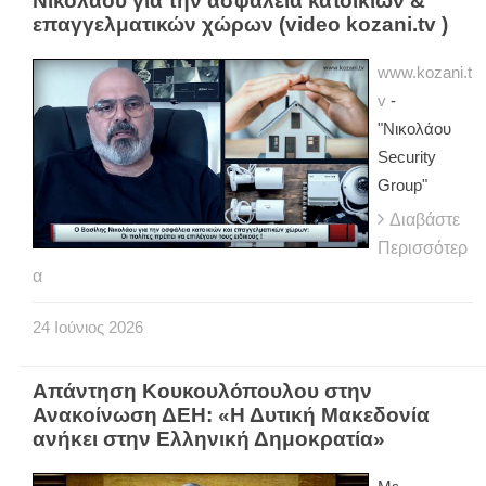
Νικολάου για την ασφάλεια κατοικιών &
επαγγελματικών χώρων (video kozani.tv )
www.kozani.t
v
-
"Νικολάου
Security
Group"
Διαβάστε
Περισσότερ
α
24
Ιούνιος
2026
Απάντηση Κουκουλόπουλου στην
Ανακοίνωση ΔΕΗ: «Η Δυτική Μακεδονία
ανήκει στην Ελληνική Δημοκρατία»