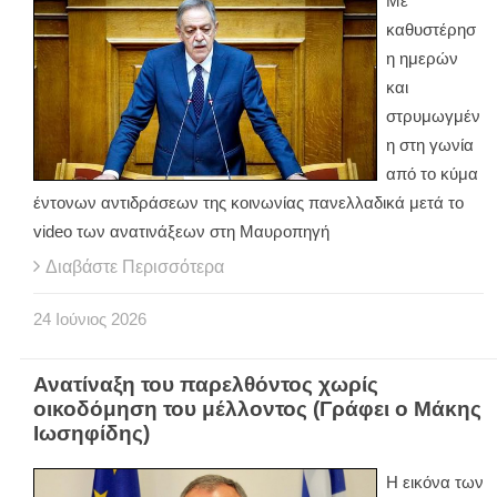
Με
καθυστέρησ
η ημερών
και
στρυμωγμέν
η στη γωνία
από το κύμα
έντονων αντιδράσεων της κοινωνίας πανελλαδικά μετά το
video των ανατινάξεων στη Μαυροπηγή
Διαβάστε Περισσότερα
24
Ιούνιος
2026
Ανατίναξη του παρελθόντος χωρίς
οικοδόμηση του μέλλοντος (Γράφει ο Μάκης
Ιωσηφίδης)
Η εικόνα των