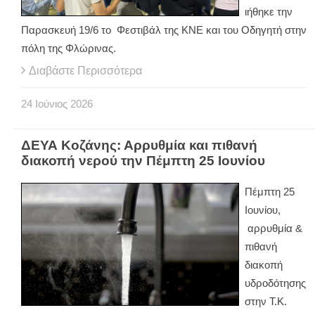
ιήθηκε την
Παρασκευή 19/6 το Φεστιβάλ της ΚΝΕ και του Οδηγητή στην
πόλη της Φλώρινας.
Διαβάστε Περισσότερα
24
Ιούνιος
2026
ΔΕΥΑ Κοζάνης: Αρρυθμία και πιθανή
διακοπή νερού την Πέμπτη 25 Ιουνίου
Πέμπτη 25
Ιουνίου,
αρρυθμία &
πιθανή
διακοπή
υδροδότησης
στην Τ.Κ.