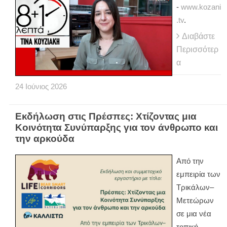
-
www.kozani
.tv
.
Διαβάστε
Περισσότερ
α
24
Ιούνιος
2026
Εκδήλωση στις Πρέσπες: Χτίζοντας μια
Κοινότητα Συνύπαρξης για τον άνθρωπο και
την αρκούδα
Από την
εμπειρία των
Τρικάλων–
Μετεώρων
σε μια νέα
τοπική