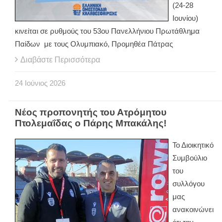
(24-28
Ιουνίου)
κινείται σε ρυθμούς του 53ου Πανελλήνιου Πρωτάθλημα
Παίδων με τους Ολυμπιακό, Προμηθέα Πάτρας
Διαβάστε Περισσότερα
24
Ιούνιος
2026
Νέος προπονητής του Ατρόμητου
Πτολεμαΐδας ο Πάρης Μπακάλης!
Το Διοικητικό
Συμβούλιο
του
συλλόγου
μας
ανακοινώνει