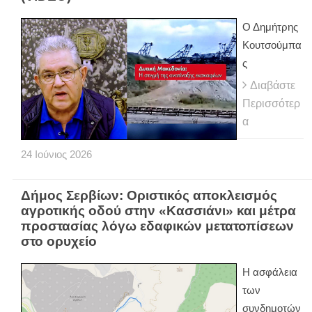
Ο Δημήτρης
Κουτσούμπα
ς
Διαβάστε
Περισσότερ
α
24
Ιούνιος
2026
Δήμος Σερβίων: Οριστικός αποκλεισμός
αγροτικής οδού στην «Κασσιάνι» και μέτρα
προστασίας λόγω εδαφικών μετατοπίσεων
στο ορυχείο
Η ασφάλεια
των
συνδημοτών