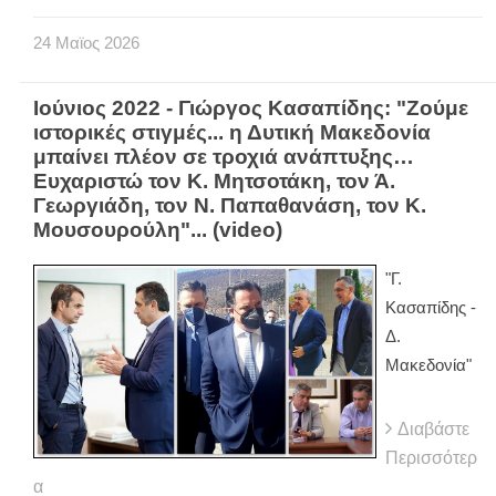
24
Μαϊος
2026
Ιούνιος 2022 - Γιώργος Κασαπίδης: "Ζούμε
ιστορικές στιγμές... η Δυτική Μακεδονία
μπαίνει πλέον σε τροχιά ανάπτυξης…
Ευχαριστώ τον Κ. Μητσοτάκη, τον Ά.
Γεωργιάδη, τον Ν. Παπαθανάση, τον Κ.
Μουσουρούλη"... (video)
"Γ.
Κασαπίδης -
Δ.
Μακεδονία"
Διαβάστε
Περισσότερ
α