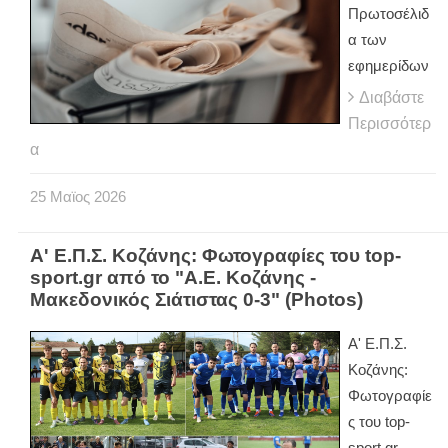
Πρωτοσέλιδ
α των
εφημερίδων
Διαβάστε
Περισσότερ
α
25
Μαϊος
2026
Α' Ε.Π.Σ. Κοζάνης: Φωτογραφίες του top-
sport.gr από το "Α.Ε. Κοζάνης -
Μακεδονικός Σιάτιστας 0-3" (Photos)
Α' Ε.Π.Σ.
Κοζάνης:
Φωτογραφίε
ς του top-
sport.gr