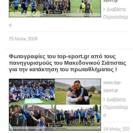
Διαβάστε
Περισσότερ
α
25
Μαϊος
2026
Φωτογραφίες του top-sport.gr από τους
πανηγυρισμούς του Μακεδονικού Σιάτιστας
για την κατάκτηση του πρωταθλήματος !
www.top-
sport.gr
Διαβάστε
Περισσότερ
α
24
Μαϊος
202