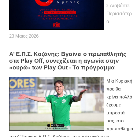
Διαβάστε
Περισσότερ
α
23
Μαϊος
2026
Α’ Ε.Π.Σ. Κοζάνης: Βγαίνει ο πρωταθλητής
στα Play Off, συνεχίζεται η αγωνία στην
«ουρά» των Play Out - Το πρόγραμμα
Μία Κυριακή
που θα
κρίνει πολλά
έχουμε
μπροστά
μας, στο
πρωτάθλημα
του Α’ Τοπικού Ε.Π.Σ. Κοζάνης, το οποίο σιγά-σιγά