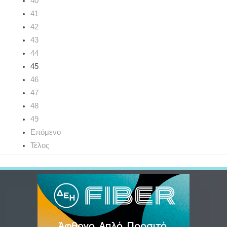
40
41
42
43
44
45
46
47
48
49
Επόμενο
Τέλος