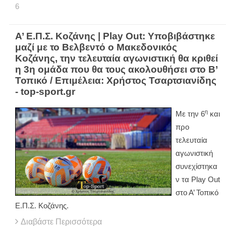
6
Α’ Ε.Π.Σ. Κοζάνης | Play Out: Υποβιβάστηκε
μαζί με το Βελβεντό ο Μακεδονικός
Κοζάνης, την τελευταία αγωνιστική θα κριθεί
η 3η ομάδα που θα τους ακολουθήσει στο Β’
Τοπικό / Επιμέλεια: Χρήστος Τσαρτσιανίδης
- top-sport.gr
η
Με την 6
και
προ
τελευταία
αγωνιστική
συνεχίστηκα
ν τα
Play
Out
στο Α’ Τοπικό
Ε.Π.Σ. Κοζάνης.
Διαβάστε Περισσότερα