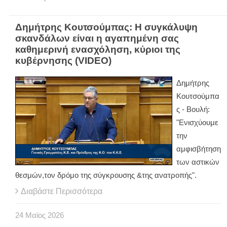
Δημήτρης Κουτσούμπας: Η συγκάλυψη
σκανδάλων είναι η αγαπημένη σας
καθημερινή ενασχόληση, κύριοι της
κυβέρνησης (VIDEO)
Δημήτρης
Κουτσούμπα
ς - Βουλή:
"Ενισχύουμε
την
αμφισβήτηση
των αστικών
θεσμών,τον δρόμο της σύγκρουσης &της ανατροπής".
Διαβάστε Περισσότερα
24
Μαϊος
2026