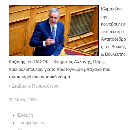
Κλιμακώνει
την
κοινοβουλευ
τική πίεση ο
Αντιπρόεδρο
ς της Βουλής
& Βουλευτής
Κοζάνης του ΠΑΣΟΚ – Κινήματος Αλλαγής, Πάρις
Κουκουλόπουλος, για το πρωτόγνωρο μπάχαλο που
ταλαιπωρεί τον αγροτικό κόσμο.
Διαβάστε Περισσότερα
22
Μαϊος
2026
Έναρξη
Προηγούμενο