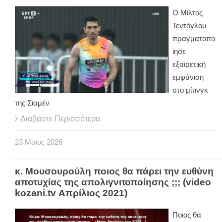
Ο Μίλτος
Τεντόγλου
πραγματοπο
ίησε
εξαιρετική
εμφάνιση
στο μίτινγκ
της Σιαμέν
Διαβάστε Περισσότερα
23
Μαϊος
2026
κ. Μουσουρούλη ποιος θα πάρει την ευθύνη
αποτυχίας της απολιγνιτοποίησης ;;; (video
kozani.tv Απρίλιος 2021)
Ποιος θα