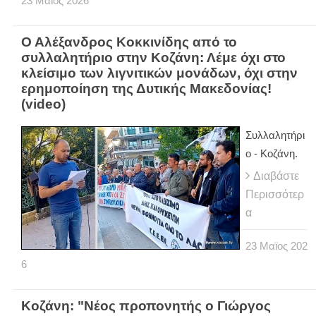
23
Μαϊος
2026
Ο Αλέξανδρος Κοκκινίδης από το
συλλαλητήριο στην Κοζάνη: Λέμε όχι στο
κλείσιμο των λιγνιτικών μονάδων, όχι στην
ερημοποίηση της Δυτικής Μακεδονίας!
(video)
Συλλαλητήρι
ο - Κοζάνη.
Διαβάστε
Περισσότερ
α
23
Μαϊος
202
6
Κοζάνη: "Νέος προπονητής ο Γιώργος