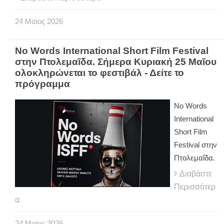
24
Μαϊος
2026
No Words International Short Film Festival
στην Πτολεμαΐδα. Σήμερα Κυριακή 25 Μαΐου
ολοκληρώνεται το φεστιβάλ - Δείτε το
πρόγραμμα
No Words
International
Short Film
Festival στην
Πτολεμαΐδα.
Διαβάστε
Περισσότερ
α
24
Μαϊος
2026