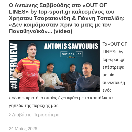
Ο Αντώνης Σαββούδης στο «OUT OF
LINES» by top-sport.gr καλεσμένος του
Χρήστου Τσαρτσιανίδη & Γιάννη Τοπαλίδη:
«Δεν κοιμόμασταν πριν το ματς με τον
Παναθηναϊκό»... (video)
Το «
OUT
OF
LINES
»
by
top
-
sport
.
gr
επέστρεψε
με μία
συνέντευξη
ενός
ποδοσφαιριστή, ο οποίος έχει «φάει με το κουτάλι» τα
γήπεδα της περιοχής μας.
Διαβάστε Περισσότερα
24
Μαϊος
2026