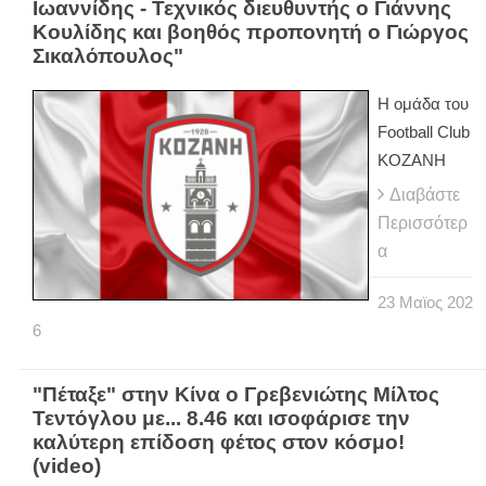
Ιωαννίδης - Τεχνικός διευθυντής ο Γιάννης
Κουλίδης και βοηθός προπονητή ο Γιώργος
Σικαλόπουλος"
Η ομάδα του
Football Club
ΚΟΖΑΝΗ
Διαβάστε
Περισσότερ
α
23
Μαϊος
202
6
"Πέταξε" στην Κίνα ο Γρεβενιώτης Μίλτος
Τεντόγλου με... 8.46 και ισοφάρισε την
καλύτερη επίδοση φέτος στον κόσμο!
(video)