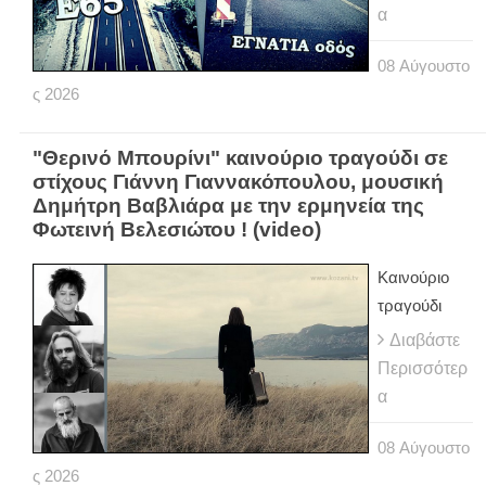
α
08
Αύγουστο
ς
2026
"Θερινό Μπουρίνι" καινούριο τραγούδι σε
στίχους Γιάννη Γιαννακόπουλου, μουσική
Δημήτρη Βαβλιάρα με την ερμηνεία της
Φωτεινή Βελεσιώτου ! (video)
Καινούριο
τραγούδι
Διαβάστε
Περισσότερ
α
08
Αύγουστο
ς
2026