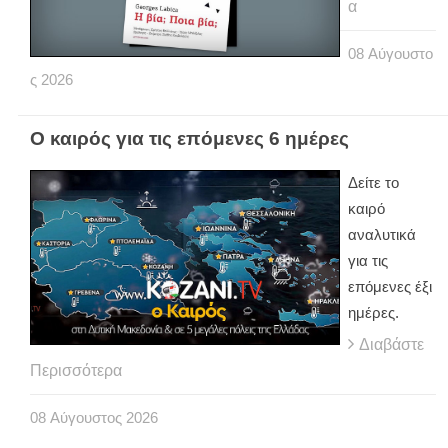
α
08
Αύγουστο
ς
2026
Ο καιρός για τις επόμενες 6 ημέρες
Δείτε το
καιρό
αναλυτικά
για τις
επόμενες έξι
ημέρες.
Διαβάστε
Περισσότερα
08
Αύγουστος
2026