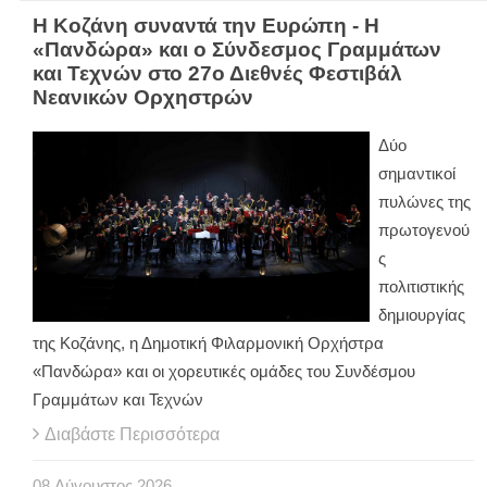
Η Κοζάνη συναντά την Ευρώπη - Η
«Πανδώρα» και ο Σύνδεσμος Γραμμάτων
και Τεχνών στο 27ο Διεθνές Φεστιβάλ
Νεανικών Ορχηστρών
Δύο
σημαντικοί
πυλώνες της
πρωτογενού
ς
πολιτιστικής
δημιουργίας
της Κοζάνης, η Δημοτική Φιλαρμονική Ορχήστρα
«Πανδώρα» και οι χορευτικές ομάδες του Συνδέσμου
Γραμμάτων και Τεχνών
Διαβάστε Περισσότερα
08
Αύγουστος
2026