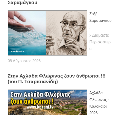
Σαραμάγκου
Ζοζέ
Σαραμάγκου
.
Διαβάστε
Περισσότερ
α
08
Αύγουστος
2026
Στην Αχλάδα Φλώρινας ζουν άνθρωποι !!!
(του Π. Τσαρτσιανίδη)
Αχλάδα
Φλώρινας -
Καλοκαίρι
2026