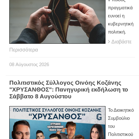
πραγματικά
ευνοεί η
κυβερνητική
πολιτική.
Διαβάστε
Περισσότερα
08
Αύγουστος
2026
Πολιτιστικός Σύλλογος Οινόης Κοζάνης
"ΧΡΥΣΑΝΘΟΣ": Πανηγυρική εκδήλωση το
Σάββατο 8 Αυγούστου
Το Διοικητικό
Συμβούλιο
του
Πολιτιστικού