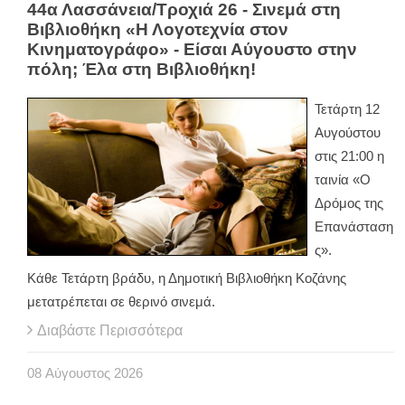
44α Λασσάνεια/Τροχιά 26 - Σινεμά στη
Βιβλιοθήκη «Η Λογοτεχνία στον
Κινηματογράφο» - Είσαι Αύγουστο στην
πόλη; Έλα στη Βιβλιοθήκη!
Τετάρτη 12
Αυγούστου
στις 21:00 η
ταινία «Ο
Δρόμος της
Επανάσταση
ς».
Κάθε Τετάρτη βράδυ, η Δημοτική Βιβλιοθήκη Κοζάνης
μετατρέπεται σε θερινό σινεμά.
Διαβάστε Περισσότερα
08
Αύγουστος
2026