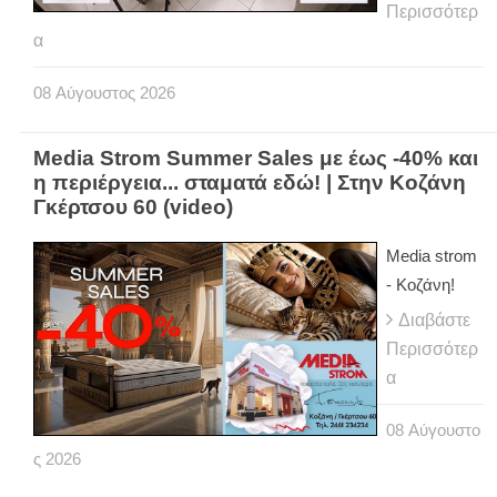
Περισσότερ
α
08
Αύγουστος
2026
Media Strom Summer Sales με έως -40% και
η περιέργεια... σταματά εδώ! | Στην Κοζάνη
Γκέρτσου 60 (video)
Media strom
- Κοζάνη!
Διαβάστε
Περισσότερ
α
08
Αύγουστο
ς
2026