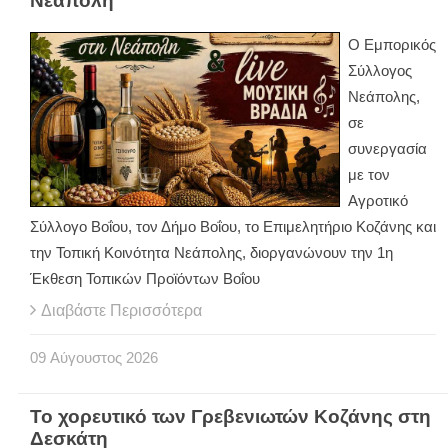
Νεάπολη
Ο Εμπορικός
Σύλλογος
Νεάπολης,
σε
συνεργασία
με τον
Αγροτικό
Σύλλογο Βοΐου, τον Δήμο Βοΐου, το Επιμελητήριο Κοζάνης και
την Τοπική Κοινότητα Νεάπολης, διοργανώνουν την 1η
Έκθεση Τοπικών Προϊόντων Βοΐου
Διαβάστε Περισσότερα
09
Αύγουστος
2026
Το χορευτικό των Γρεβενιωτών Κοζάνης στη
Δεσκάτη