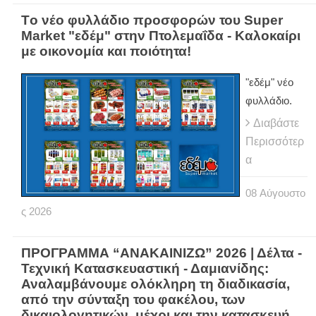
Tο νέο φυλλάδιο προσφορών του Super
Market "εδέμ" στην Πτολεμαΐδα - Καλοκαίρι
με οικονομία και ποιότητα!
"εδέμ" νέο
φυλλάδιο.
Διαβάστε
Περισσότερ
α
08
Αύγουστο
ς
2026
ΠΡΟΓΡΑΜΜΑ “ΑΝΑΚΑΙΝΙΖΩ” 2026 | Δέλτα -
Τεχνική Κατασκευαστική - Δαμιανίδης:
Αναλαμβάνουμε ολόκληρη τη διαδικασία,
από την σύνταξη του φακέλου, των
δικαιολογητικών, μέχρι και την κατασκευή