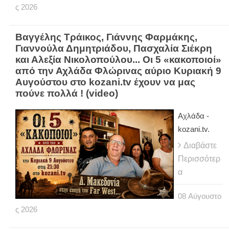
ς
2026
Βαγγέλης Τράικος, Γιάννης Φαρμάκης,
Γιαννούλα Δημητριάδου, Πασχαλία Σιέκρη
και Αλεξία Νικολοπούλου... Οι 5 «κακοποιοί»
από την Αχλάδα Φλώρινας αύριο Κυριακή 9
Αυγούστου στο kozani.tv έχουν να μας
πούνε πολλά ! (video)
Αχλάδα -
kozani.tv.
Διαβάστε
Περισσότερ
α
08
Αύγουστο
ς
2026