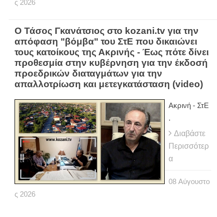
ς
2026
Ο Τάσος Γκανάτσιος στο kozani.tv για την
απόφαση "βόμβα" του ΣτΕ που δικαιώνει
τους κατοίκους της Ακρινής - Έως πότε δίνει
προθεσμία στην κυβέρνηση για την έκδοσή
προεδρικών διαταγμάτων για την
απαλλοτρίωση και μετεγκατάσταση (video)
Ακρινή - ΣτΕ
.
Διαβάστε
Περισσότερ
α
08
Αύγουστο
ς
2026