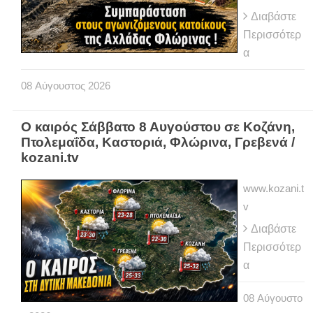
Διαβάστε
Περισσότερ
α
08
Αύγουστος
2026
Ο καιρός Σάββατο 8 Αυγούστου σε Κοζάνη,
Πτολεμαΐδα, Καστοριά, Φλώρινα, Γρεβενά /
kozani.tv
www.kozani.t
v
Διαβάστε
Περισσότερ
α
08
Αύγουστο