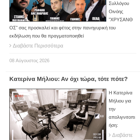
Συλλόγου
Οινόης
"ΧΡΥΣΑΝΘ
ΟΣ" σας προσκαλεί και φέτος στην πανηγυρική του
εκδήλωση που θα πραγματοποιηθεί
Διαβάστε Περισσότερα
08
Αύγουστος
2026
Κατερίνα Μήλιου: Αν όχι τώρα, τότε πότε?
H Κατερίνα
Μήλιου για
την
απολιγνιτοπι
ήση:
Διαβάστε