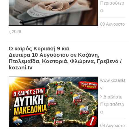
Περισσότερ
α
09
Αύγουστο
ς
2026
Ο καιρός Κυριακή 9 και
Δευτέρα 10 Αυγούστου σε Κοζάνη,
Πτολεμαΐδα, Καστοριά, Φλώρινα, Γρεβενά /
kozani.tv
www.kozani.t
v
Διαβάστε
Περισσότερ
α
09
Αύγουστο