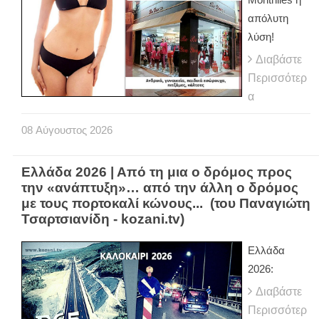
απόλυτη
λύση!
Διαβάστε
Περισσότερ
α
08
Αύγουστος
2026
Ελλάδα 2026 | Από τη μια ο δρόμος προς
την «ανάπτυξη»… από την άλλη ο δρόμος
με τους πορτοκαλί κώνους... (του Παναγιώτη
Τσαρτσιανίδη - kozani.tv)
Ελλάδα
2026:
Διαβάστε
Περισσότερ