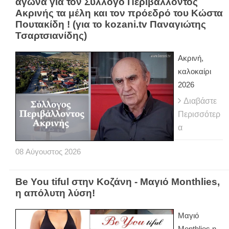
αγώνα για τον Σύλλογο Περιβάλλοντος
Ακρινής τα μέλη και τον πρόεδρό του Κώστα
Πουτακίδη ! (για το kozani.tv Παναγιώτης
Τσαρτσιανίδης)
Ακρινή,
καλοκαίρι
2026
Διαβάστε
Περισσότερ
α
08
Αύγουστος
2026
Be You tiful στην Κοζάνη - Μαγιό Monthlies,
η απόλυτη λύση!
Μαγιό
Monthlies η