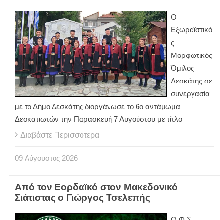
Ο
Εξωραϊστικό
ς
Μορφωτικός
Όμιλος
Δεσκάτης σε
συνεργασία
με το Δήμο Δεσκάτης διοργάνωσε το 6ο αντάμωμα
Δεσκατιωτών την Παρασκευή 7 Αυγούστου με τίτλο
Διαβάστε Περισσότερα
09
Αύγουστος
2026
Από τον Εορδαϊκό στον Μακεδονικό
Σιάτιστας ο Γιώργος Τσελεπής
Ο Φ.Σ.