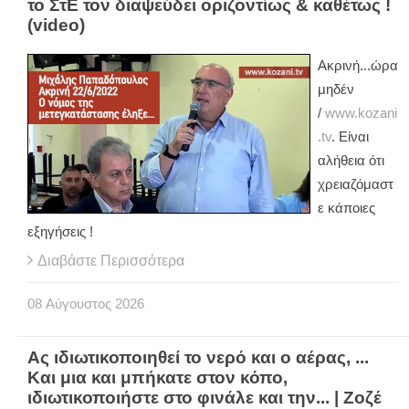
το ΣτΕ τον διαψεύδει οριζοντίως & καθέτως !
(video)
Ακρινή...ώρα
μηδέν
/
www.kozani
.tv
. Είναι
αλήθεια ότι
χρειαζόμαστ
ε κάποιες
εξηγήσεις !
Διαβάστε Περισσότερα
08
Αύγουστος
2026
Ας ιδιωτικοποιηθεί το νερό και ο αέρας, ...
Και μια και μπήκατε στον κόπο,
ιδιωτικοποιήστε στο φινάλε και την... | Ζοζέ