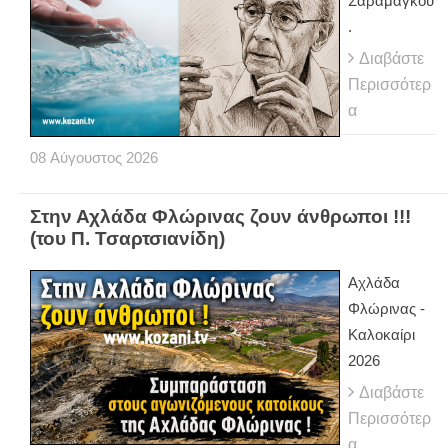
Σαραμάγκου
.
Διαβάστε
Περισσότερ
α
08
Αύγουστος
2026
Στην Αχλάδα Φλώρινας ζουν άνθρωποι !!!
(του Π. Τσαρτσιανίδη)
Αχλάδα
Φλώρινας -
Καλοκαίρι
2026
Διαβάστε
Περισσότερ
α