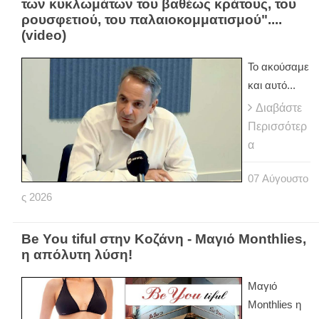
των κυκλωμάτων του βαθέως κράτους, του
ρουσφετιού, του παλαιοκομματισμού"....
(video)
Το ακούσαμε
και αυτό...
Διαβάστε
Περισσότερ
α
07
Αύγουστο
ς
2026
Be You tiful στην Κοζάνη - Μαγιό Monthlies,
η απόλυτη λύση!
Μαγιό
Monthlies η