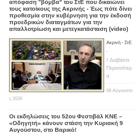
απόφαση "βόμβα" του ΣτΕ που δικαιώνει
τους κατοίκους της Ακρινής - Έως πότε δίνει
προθεσμία στην κυβέρνηση για την έκδοσή
προεδρικών διαταγμάτων για την
απαλλοτρίωση και μετεγκατάσταση (video)
Ακρινή - ΣτΕ
.
Διαβάστε
Περισσότερ
α
08
Αύγουστο
ς
2026
Οι εκδηλώσεις του 52ου Φεστιβάλ ΚΝΕ –
«Οδηγητή» κάνουν στάση την Κυριακή 9
Αυγούστου, στο Βαρικό!