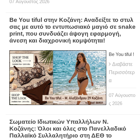
07
Αύγουστος
2026
Be You tiful στην Κοζάνη: Αναδείξτε το στυλ
σας με αυτό το εντυπωσιακό μαγιό σε snake
print, που συνδυάζει άψογη εφαρμογή,
άνεση και διαχρονική κομψότητα!
Be You tiful !
Διαβάστε
Περισσότερ
α
07
Αύγουστο
ς
2026
Σωματείο Ιδιωτικών Υπαλλήλων Ν.
Κοζάνης: Όλοι και όλες στο Πανελλαδικό
Παλλαϊκό Συλλαλητήριο στη ΔΕΘ το