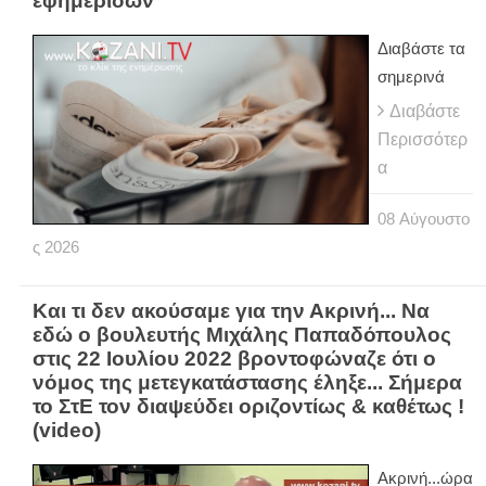
εφημερίδων
Διαβάστε τα
σημερινά
Διαβάστε
Περισσότερ
α
08
Αύγουστο
ς
2026
Και τι δεν ακούσαμε για την Ακρινή... Να
εδώ ο βουλευτής Μιχάλης Παπαδόπουλος
στις 22 Ιουλίου 2022 βροντοφώναζε ότι ο
νόμος της μετεγκατάστασης έληξε... Σήμερα
το ΣτΕ τον διαψεύδει οριζοντίως & καθέτως !
(video)
Ακρινή...ώρα