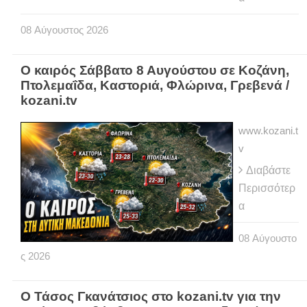
08
Αύγουστος
2026
Ο καιρός Σάββατο 8 Αυγούστου σε Κοζάνη,
Πτολεμαΐδα, Καστοριά, Φλώρινα, Γρεβενά /
kozani.tv
www.kozani.t
v
Διαβάστε
Περισσότερ
α
08
Αύγουστο
ς
2026
Ο Τάσος Γκανάτσιος στο kozani.tv για την