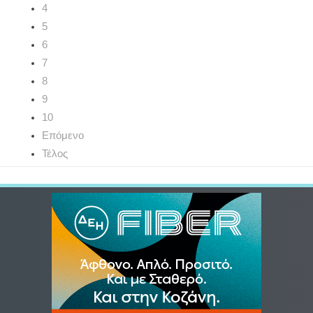
4
5
6
7
8
9
10
Επόμενο
Τέλος