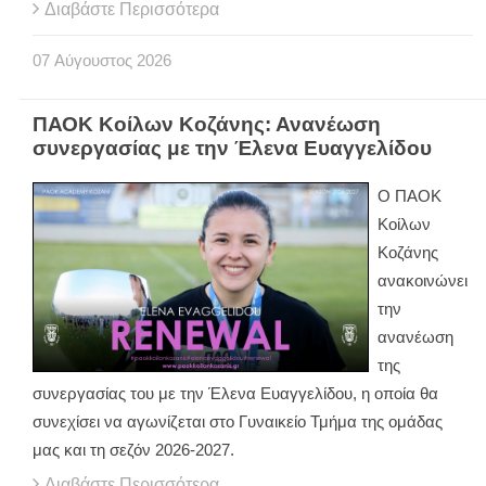
Διαβάστε Περισσότερα
07
Αύγουστος
2026
ΠΑΟΚ Κοίλων Κοζάνης: Ανανέωση
συνεργασίας με την Έλενα Ευαγγελίδου
Ο ΠΑΟΚ
Κοίλων
Κοζάνης
ανακοινώνει
την
ανανέωση
της
συνεργασίας του με την Έλενα Ευαγγελίδου, η οποία θα
συνεχίσει να αγωνίζεται στο Γυναικείο Τμήμα της ομάδας
μας και τη σεζόν 2026-2027.
Διαβάστε Περισσότερα