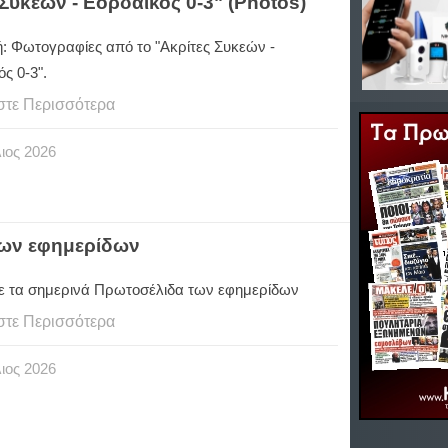
Συκεών - Εορδαϊκός 0-3" (Photos)
ή: Φωτογραφίες από το "Ακρίτες Συκεών -
ς 0-3".
στε Περισσότερα
ιος
2026
των εφημερίδων
ε τα σημερινά Πρωτοσέλιδα των εφημερίδων
στε Περισσότερα
ιος
2026