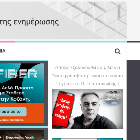
ΙΑ
Όποιος εξακολουθεί να μιλά για
"δίκαιη μετάβαση" είναι στο κόλπο
! [ γράφει ο Π. Τσαρτσιανίδης ]