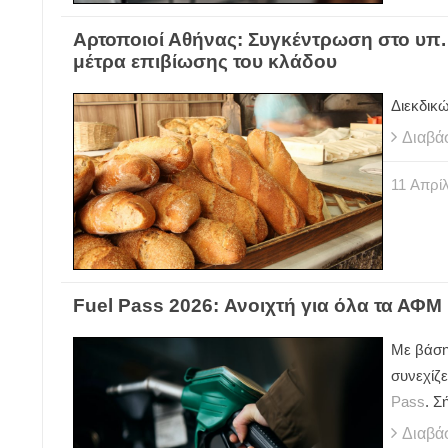
Αρτοποιοί Αθήνας: Συγκέντρωση στο υπ. 
μέτρα επιβίωσης του κλάδου
Διεκδικ
Διαβά
11
Απρίλ
Fuel Pass 2026: Ανοιχτή για όλα τα ΑΦ
Με βάση
συνεχίζε
Pass
. Σ
Διαβά