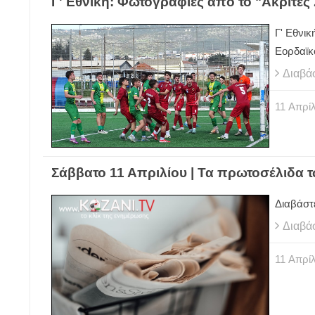
Γ' Εθνική: Φωτογραφίες από το "Ακρίτες 
Γ' Εθνικ
Εορδαϊκό
Διαβά
11
Απρίλ
Σάββατο 11 Απριλίου | Τα πρωτοσέλιδα 
Διαβάστ
Διαβά
11
Απρίλ