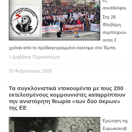
ες,
συνάδελφοι,
Στις 28
Φλεβάρη
συμπληρών
ονται 3
χρόνια από το προδιαγεγραμμένο έγκλημα στα Τέμπη
Διαβάστε Περισσότερα
25
Φεβρουάριος
2026
Τα συγκλονιστικά ντοκουμέντα με τους 200
εκτελεσμένους κομμουνιστές καταρρίπτουν
την ανιστόρητη θεωρία «των δύο άκρων»
της ΕΕ
Ερώτηση της
Ευρωκοινοβ