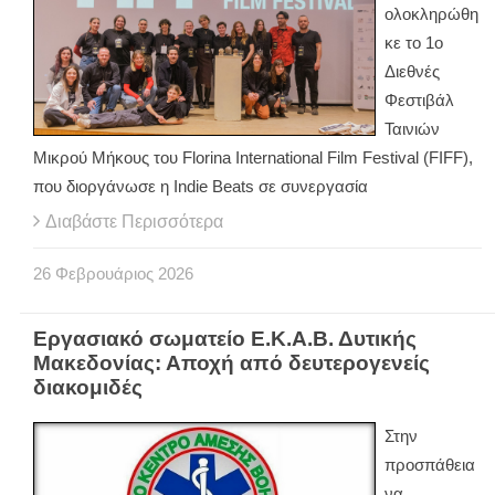
ολοκληρώθη
κε το 1ο
Διεθνές
Φεστιβάλ
Ταινιών
Μικρού Μήκους του Florina International Film Festival (FIFF),
που διοργάνωσε η Indie Beats σε συνεργασία
Διαβάστε Περισσότερα
26
Φεβρουάριος
2026
Εργασιακό σωματείο Ε.Κ.Α.Β. Δυτικής
Μακεδονίας: Αποχή από δευτερογενείς
διακομιδές
Στην
προσπάθεια
να