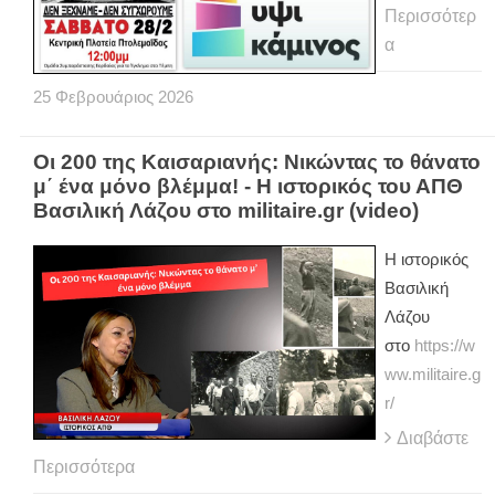
Περισσότερ
α
25
Φεβρουάριος
2026
Οι 200 της Καισαριανής: Νικώντας το θάνατο
μ΄ ένα μόνο βλέμμα! - Η ιστορικός του ΑΠΘ
Βασιλική Λάζου στο militaire.gr (video)
Η ιστορικός
Βασιλική
Λάζου
στο
https://w
ww.militaire.g
r/
Διαβάστε
Περισσότερα