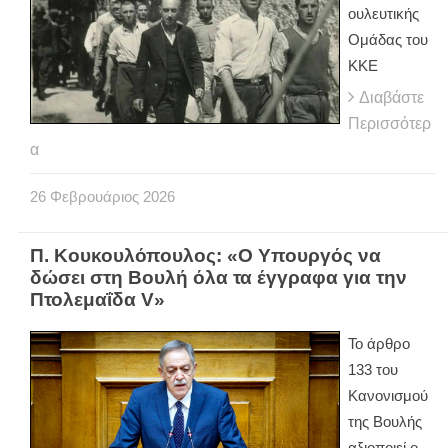
ουλευτικής
Ομάδας του
ΚΚΕ
Διαβάστε
Περισσότερ
α
26
Φεβρουάριος
2026
Π. Κουκουλόπουλος: «Ο Υπουργός να
δώσει στη Βουλή όλα τα έγγραφα για την
Πτολεμαΐδα V»
Το άρθρο
133 του
Κανονισμού
της Βουλής
αξιοποιεί ο