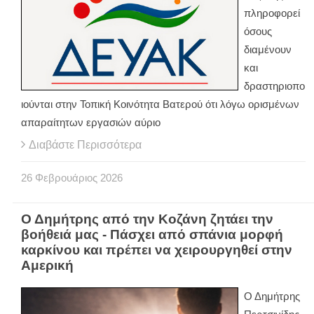
πληροφορεί
όσους
διαμένουν
και
δραστηριοπο
ιούνται στην Τοπική Κοινότητα Βατερού ότι λόγω ορισμένων
απαραίτητων εργασιών αύριο
Διαβάστε Περισσότερα
26
Φεβρουάριος
2026
Ο Δημήτρης από την Κοζάνη ζητάει την
βοήθειά μας - Πάσχει από σπάνια μορφή
καρκίνου και πρέπει να χειρουργηθεί στην
Αμερική
Ο Δημήτρης