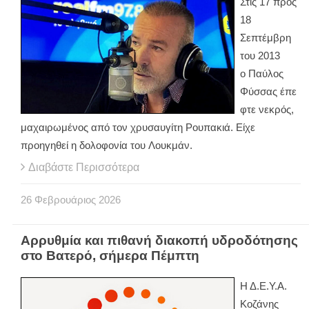
Στις 17 προς
18
Σεπτέμβρη
του 2013
ο Παύλος
Φύσσας έπε
φτε νεκρός,
μαχαιρωμένος από τον χρυσαυγίτη Ρουπακιά. Είχε
προηγηθεί η δολοφονία του Λουκμάν.
Διαβάστε Περισσότερα
26
Φεβρουάριος
2026
Αρρυθμία και πιθανή διακοπή υδροδότησης
στο Βατερό, σήμερα Πέμπτη
Η Δ.Ε.Υ.Α.
Κοζάνης