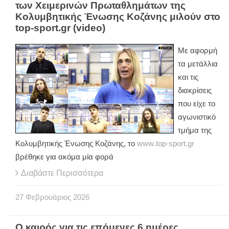
των Χειμερινών Πρωταθλημάτων της
Κολυμβητικής Ένωσης Κοζάνης μιλούν στο
top-sport.gr (video)
Με αφορμή
τα μετάλλια
και τις
διακρίσεις
που είχε το
αγωνιστικό
τμήμα της
Κολυμβητικής Ένωσης Κοζάνης, το
www
.
top
-
sport
.
gr
βρέθηκε για ακόμα μία φορά
Διαβάστε Περισσότερα
27
Φεβρουάριος
2026
Ο καιρός για τις επόμενες 6 ημέρες