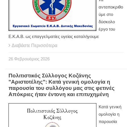
ανταποκριθο
ύμε στο
δύσκολο
έργο του
Ε.Κ.Α.Β. ως επαγγελματίες υγείας καταλήγουμε
Διαβάστε Περισσότερα
26
Φεβρουάριος
2026
Πολιτιστικός Σύλλογος Κοζάνης
"Αριστοτέλης": Κατά γενική ομολογία η
παρουσία του συλλόγου μας στις φετινές
Απόκριες ήταν έντονη και επιτυχημένη
Κατά γενική
ομολογία η
παρουσία