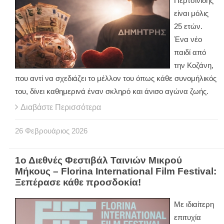
Περτσινίδης
είναι μόλις
25 ετών.
Ένα νέο
παιδί από
την Κοζάνη,
που αντί να σχεδιάζει το μέλλον του όπως κάθε συνομήλικός
του, δίνει καθημερινά έναν σκληρό και άνισο αγώνα ζωής.
Διαβάστε Περισσότερα
26
Φεβρουάριος
2026
1ο Διεθνές Φεστιβάλ Ταινιών Μικρού
Μήκους – Florina International Film Festival:
Ξεπέρασε κάθε προσδοκία!
Με ιδιαίτερη
επιτυχία