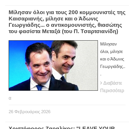
Μίλησαν όλοι για τους 200 κομμουνιστές της
Καισαριανής, μίλησε και ο Άδωνις
Γεωργιάδης... ο αντικομουνιστής, θιασώτης
του φασίστα Μεταξά (του Π. Τσαρτσιανίδη)
Μίλησαν
όλοι, μίλησε
και ο Άδωνις
Γεωργιάδης..
.
Διαβάστε
Περισσότερ
α
26
Φεβρουάριος
2026
Χριστόφορος Ζαραλίκος: "LEAVE YOUR