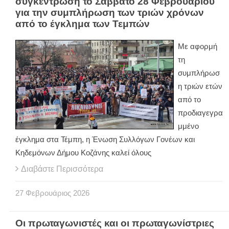
συγκέντρωση το Σάββατο 28 Φεβρουαρίου
για την συμπλήρωση των τριών χρόνων
από το έγκλημα των Τεμπών
Με αφορμή
τη
συμπλήρωσ
η τριών ετών
από το
προδιαγεγρα
μμένο
έγκλημα στα Τέμπη, η Ένωση Συλλόγων Γονέων και
Κηδεμόνων Δήμου Κοζάνης καλεί όλους
Διαβάστε Περισσότερα
27
Φεβρουάριος
2026
Οι πρωταγωνιστές και οι πρωταγωνίστριες