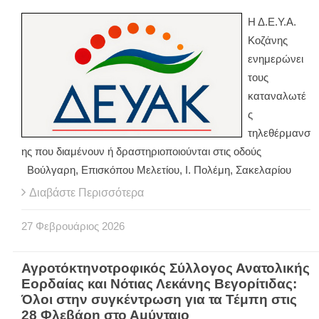
Η Δ.Ε.Υ.Α.
Κοζάνης
ενημερώνει
τους
καταναλωτέ
ς
τηλεθέρμανσ
ης που διαμένουν ή δραστηριοποιούνται στις οδούς
Βούλγαρη, Επισκόπου Μελετίου, Ι. Πολέμη, Σακελαρίου
Διαβάστε Περισσότερα
27
Φεβρουάριος
2026
Αγροτόκτηνοτροφικός Σύλλογος Ανατολικής
Εορδαίας και Νότιας Λεκάνης Βεγορίτιδας:
Όλοι στην συγκέντρωση για τα Τέμπη στις
28 Φλεβάρη στο Αμύνταιο