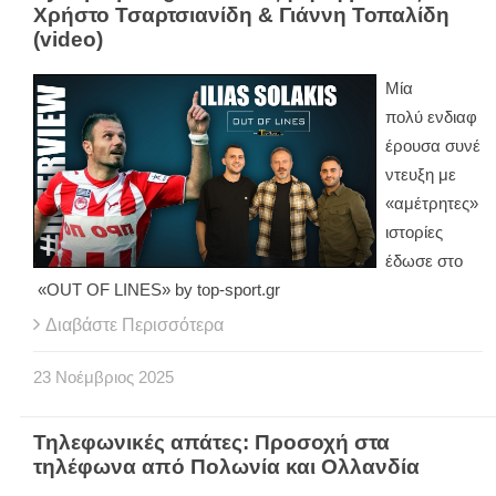
Χρήστο Τσαρτσιανίδη & Γιάννη Τοπαλίδη
(video)
Μία
πολύ ενδιαφ
έρουσα συνέ
ντευξη με
«αμέτρητες»
ιστορίες
έδωσε στο
«OUT OF LINES» by top-sport.gr
Διαβάστε Περισσότερα
23
Νοέμβριος
2025
Τηλεφωνικές απάτες: Προσοχή στα
τηλέφωνα από Πολωνία και Ολλανδία