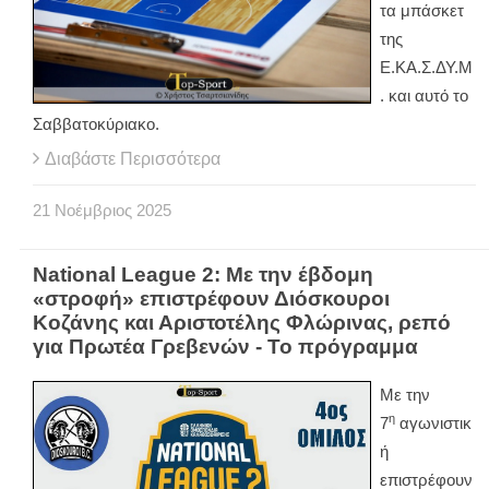
τα μπάσκετ
της
Ε.ΚΑ.Σ.ΔΥ.Μ
. και αυτό το
Σαββατοκύριακο.
Διαβάστε Περισσότερα
21
Νοέμβριος
2025
National League 2: Με την έβδομη
«στροφή» επιστρέφουν Διόσκουροι
Κοζάνης και Αριστοτέλης Φλώρινας, ρεπό
για Πρωτέα Γρεβενών - Το πρόγραμμα
Με την
η
7
αγωνιστικ
ή
επιστρέφουν