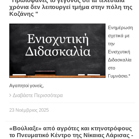
"Πρωτοφανές το γεγονός ότι τα τελευταία
χρόνια δεν λειτουργεί τμήμα στην πόλη της
Κοζάνης "
Ενημέρωση
σχετικά με
την
Ενισχυτική
Διδασκαλία
στο
Γυμνάσιο.*
Αγαπητοί γονείς,
Διαβάστε Περισσότερα
23
Νοέμβριος
2025
«Βούλιαξε» από αγρότες και κτηνοτρόφους
το Πνευματικό Κέντρο της Νίκαιας Λάρισας -