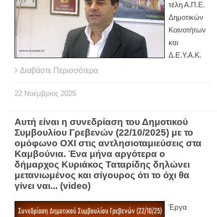
τέλη Α.Π.Ε.
Δημοτικών
Κοινοτήτων
και
Δ.Ε.Υ.Α.Κ.
Διαβάστε Περισσότερα
22
Νοέμβριος
2025
Αυτή είναι η συνεδρίαση του Δημοτικού
Συμβουλίου Γρεβενών (22/10/2025) με το
ομόφωνο ΟΧΙ στις αντλησιοταμιεύσεις στα
Καμβούνια. Ένα μήνα αργότερα ο
δήμαρχος Κυριάκος Ταταρίδης δηλώνει
μετανιωμένος και σίγουρος ότι το όχι θα
γίνει ναι... (video)
Έργα