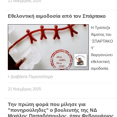
21
Νοέμβριος
2025
Εθελοντική αιμοδοσία από τον Σπάρτακο
Η Τράπεζα
Αίματος του
¨ΣΠΑΡΤΑΚΟ
Υ¨
διοργανώνει
εθελοντική
αιμοδοσία.
Διαβάστε Περισσότερα
21
Νοέμβριος
2025
Την πρώτη φορά που μίλησε για
"πονηρούληδες" ο βουλευτής της ΝΔ
Μιχάλης Παπαδόπουλος, ήταν Φεβρουάριος