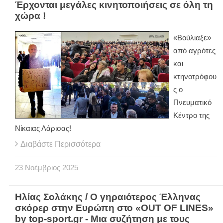
Έρχονται μεγάλες κινητοποιήσεις σε όλη τη
χώρα !
«Βούλιαξε»
από αγρότες
και
κτηνοτρόφου
ς ο
Πνευματικό
Κέντρο της
Νίκαιας Λάρισας!
Διαβάστε Περισσότερα
23
Νοέμβριος
2025
Ηλίας Σολάκης / Ο γηραιότερος Έλληνας
σκόρερ στην Ευρώπη στο «OUT OF LINES»
by top-sport.gr - Μια συζήτηση με τους