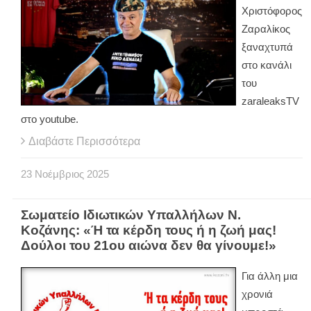
Χριστόφορος
Ζαραλίκος
ξαναχτυπά
στο κανάλι
του
zaraleaksTV
στο youtube.
Διαβάστε Περισσότερα
23
Νοέμβριος
2025
Σωματείο Ιδιωτικών Υπαλλήλων Ν.
Κοζάνης: «Ή τα κέρδη τους ή η ζωή μας!
Δούλοι του 21ου αιώνα δεν θα γίνουμε!»
Για άλλη μια
χρονιά