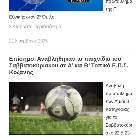
πρωτάθλημα
της Γ’
ο
Εθνικής στον 2
Όμιλο.
Διαβάστε Περισσότερα
21
Νοέμβριος
2025
Επίσημο: Αναβλήθηκαν τα παιχνίδια του
Σαββατοκύριακου σε Α’ και Β’ Τοπικό Ε.Π.Σ.
Κοζάνης
Αναβολή
πρωταθλημά
των Α’ και Β’
Κατηγορίας
για το
Σαββατοκύρι
ακο 22 & 23-