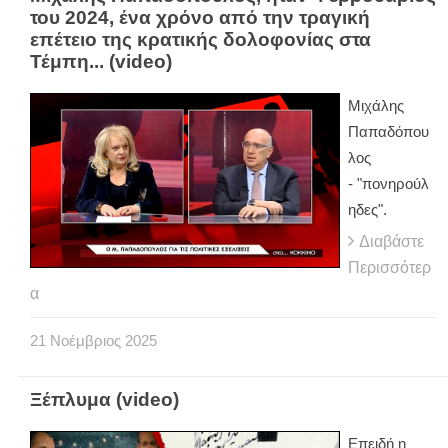
του 2024, ένα χρόνο από την τραγική
επέτειο της κρατικής δολοφονίας στα
Τέμπη... (video)
Μιχάλης
Παπαδόπου
λος
- "πονηρούλ
ηδες".
Διαβάστε
Περισσότερ
α
21
Νοέμβριος
2025
Ξέπλυμα (video)
Επειδή η