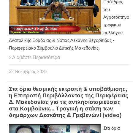
Πρόεδρος
του
Αγροτοκτηνο
τροφικού
συλλόγου
Ανατολικής Εορδαίας & Νότιας Λεκάνης Βεγορίτιδας -
Περιφερειακό Συμβούλιο Δυτικής Μακεδονίας.
Διαβάστε Περισσότερα
22
Νοέμβριος
2025
Στα όρια θεσμικής εκτροπή & υποβάθμισης,
η Επιτροπή Περιβάλλοντος της Περιφέρειας
Δ. Μακεδονίας για τις αντλησιοταμιεύσεις
στα Καμβούνια... Τραγική η στάση των
δημάρχων Δεσκάτης & Γρεβενών! (video)
Στα όρια