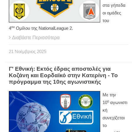
στα γήπεδα
οι ομάδες
του
ου
4
Ομίλου της
National
League
2.
Διαβάστε Περισσότερα
21
Νοέμβριος
2025
Γ' Εθνική: Εκτός έδρας αποστολές για
Κοζάνη και Εορδαϊκό στην Κατερίνη - Το
πρόγραμμα της 10ης αγωνιστικής
Με την
η
10
αγωνιστι
κή
συνεχίζεται
το