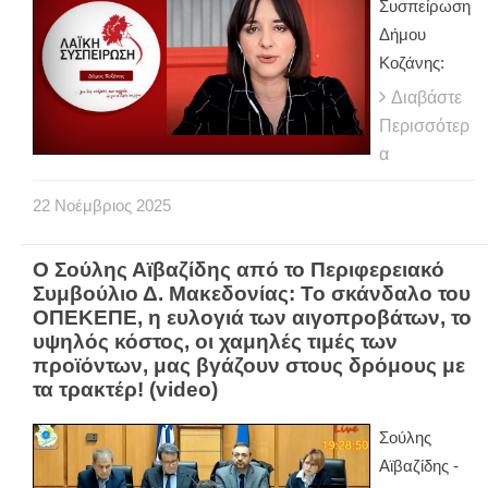
Συσπείρωση
Δήμου
Κοζάνης:
Διαβάστε
Περισσότερ
α
22
Νοέμβριος
2025
Ο Σούλης Αϊβαζίδης από το Περιφερειακό
Συμβούλιο Δ. Μακεδονίας: Το σκάνδαλο του
ΟΠΕΚΕΠΕ, η ευλογιά των αιγοπροβάτων, το
υψηλός κόστος, οι χαμηλές τιμές των
προϊόντων, μας βγάζουν στους δρόμους με
τα τρακτέρ! (video)
Σούλης
Αϊβαζίδης -