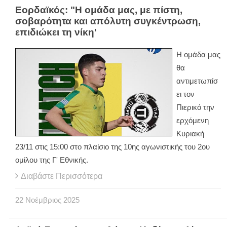
Εορδαϊκός: "Η ομάδα μας, με πίστη,
σοβαρότητα και απόλυτη συγκέντρωση,
επιδιώκει τη νίκη'
Η ομάδα μας
θα
αντιμετωπίσ
ει τον
Πιερικό την
ερχόμενη
Κυριακή
23/11 στις 15:00 στο πλαίσιο της 10ης αγωνιστικής του 2ου
ομίλου της Γ' Εθνικής.
Διαβάστε Περισσότερα
22
Νοέμβριος
2025