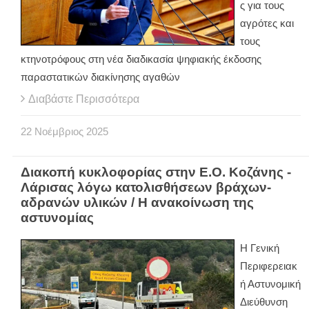
ς για τους
αγρότες και
τους
κτηνοτρόφους στη νέα διαδικασία ψηφιακής έκδοσης
παραστατικών διακίνησης αγαθών
Διαβάστε Περισσότερα
22
Νοέμβριος
2025
Διακοπή κυκλοφορίας στην Ε.Ο. Κοζάνης -
Λάρισας λόγω κατολισθήσεων βράχων-
αδρανών υλικών / Η ανακοίνωση της
αστυνομίας
Η Γενική
Περιφερειακ
ή Αστυνομική
Διεύθυνση