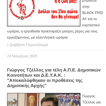
μπροστά
στην
BLACK FRID
AY και το
εορταστικό
ωράριο, η εργοδοσία προετοιμάζει μαύρες μέρες για τους
εργαζόμενους, με εξαντλητικά ωράρια
Διαβάστε Περισσότερα
23
Νοέμβριος
2025
Γιώργος Τζέλλος για τέλη Α.Π.Ε. Δημοτικών
Κοινοτήτων και Δ.Ε.Υ.Α.Κ. :
"Αποκαλύφθηκαν οι προθέσεις της
Δημοτικής Αρχής"
Γιώργος
Τζέλλος για