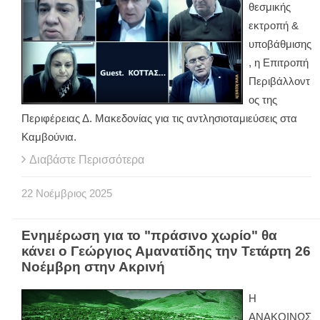
θεσμικής
εκτροπή &
υποβάθμισης
, η Επιτροπή
Περιβάλλοντ
ος της
Περιφέρειας Δ. Μακεδονίας για τις αντλησιοταμιεύσεις στα
Καμβούνια.
Διαβάστε Περισσότερα
22
Νοέμβριος
2025
Ενημέρωση για το "πράσινο χωρίο" θα
κάνει ο Γεώργιος Αμανατίδης την Τετάρτη 26
Νοέμβρη στην Ακρινή
Η
ΑΝΑΚΟΙΝΩΣ