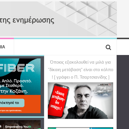
ΙΑ
Όποιος εξακολουθεί να μιλά για
"δίκαιη μετάβαση" είναι στο κόλπο
! [ γράφει ο Π. Τσαρτσιανίδης ]