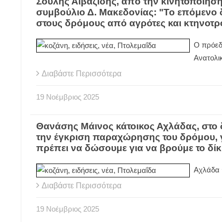
Σούλης Αϊβαζίδης, από την κινητοποίησ
συμβούλιο Δ. Μακεδονίας: "Το επόμενο
στους δρόμους από αγρότες και κτηνοτρ
Ο πρόεδ
Ανατολικ
Διαβάστε Περισσότερα
19
Νοέμβριος
2025
Θανάσης Μάινος κάτοικος Αχλάδας, στο
την έγκριση παραχώρησης του δρόμου, γί
πρέπει να δώσουμε για να βρούμε το δίκι
Αχλάδα
Διαβάστε Περισσότερα
19
Νοέμβριος
2025