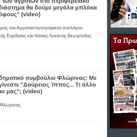
η των αγροτών στο περιφερειακό
 διάστημα θα δούμε μεγάλα μπλόκα
όφους" (video)
ρος του Αγροτοκτηνοτροφικού συλλόγου
ής Εορδαίας και Νότιας Λεκάνης Βεγορίτιδας
 δημοτικό συμβούλιο Φλώρινας: Με
νεστε "Δούρειος Ίππος... Τί άλλο
ο μας"; (video)
 Φλώρινας.