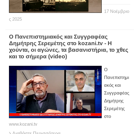
17
Νοέμβριο
ς
2025
O Πανεπιστημιακός και Συγγραφέας
Δημήτρης Σερεμέτης στο kozani.tv - Η
χούντα, οι αγώνες, τα βασανιστήρια, το χθες
και το σήμερα (video)
O
Πανεπιστημι
ακός και
Συγγραφέας
Δημήτρης
Σερεμέτης
στο
www.kozani.tv
Διαβάστε Περισσότερα