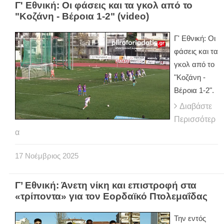
Γ' Εθνική: Οι φάσεις και τα γκολ από το
"Κοζάνη - Βέροια 1-2" (video)
Γ' Εθνική: Οι
φάσεις και τα
γκολ από το
"Κοζάνη -
Βέροια 1-2".
Διαβάστε
Περισσότερ
α
17
Νοέμβριος
2025
Γ’ Εθνική: Άνετη νίκη και επιστροφή στα
«τρίποντα» για τον Εορδαϊκό Πτολεμαΐδας
Την εντός