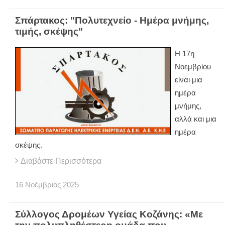
Σπάρτακος: "Πολυτεχνείο - Ημέρα μνήμης,
τιμής, σκέψης"
Η 17η
Νοεμβρίου
είναι μια
ημέρα
μνήμης,
αλλά και μια
ημέρα
σκέψης.
Διαβάστε Περισσότερα
16
Νοέμβριος
2025
Σύλλογος Δρομέων Υγείας Κοζάνης: «Με