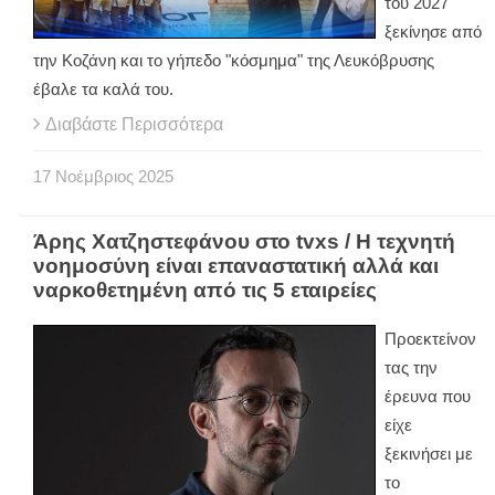
του 2027
ξεκίνησε από
την Κοζάνη και το γήπεδο "κόσμημα" της Λευκόβρυσης
έβαλε τα καλά του.
Διαβάστε Περισσότερα
17
Νοέμβριος
2025
Άρης Χατζηστεφάνου στο tvxs / Η τεχνητή
νοημοσύνη είναι επαναστατική αλλά και
ναρκοθετημένη από τις 5 εταιρείες
Προεκτείνον
τας την
έρευνα που
είχε
ξεκινήσει με
το