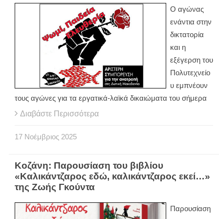
Ο αγώνας
ενάντια στην
δικτατορία
και η
εξέγερση του
Πολυτεχνείο
υ εμπνέουν
τους αγώνες για τα εργατικά-λαϊκά δικαιώματα του σήμερα
Διαβάστε Περισσότερα
17
Νοέμβριος
2025
Κοζάνη: Παρουσίαση του βιβλίου
«Καλικάντζαρος εδώ, καλικάντζαρος εκεί…»
της Ζωής Γκούντα
Παρουσίαση