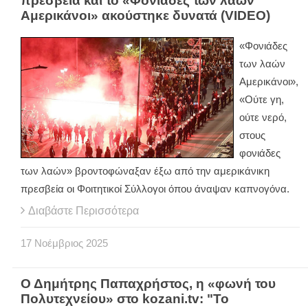
πρεσβεία και το «Φονιάδες των λαών
Αμερικάνοι» ακούστηκε δυνατά (VIDEO)
«Φονιάδες
των λαών
Αμερικάνοι»,
«Ούτε γη,
ούτε νερό,
στους
φονιάδες
των λαών» βροντοφώναξαν έξω από την αμερικάνικη
πρεσβεία οι Φοιτητικοί Σύλλογοι όπου άναψαν καπνογόνα.
Διαβάστε Περισσότερα
17
Νοέμβριος
2025
Ο Δημήτρης Παπαχρήστος, η «φωνή του
Πολυτεχνείου» στο kozani.tv: "Το