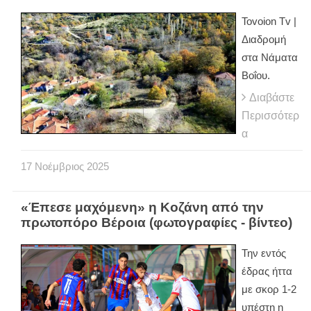
Tovoion Tv |
Διαδρομή
στα Νάματα
Βοΐου.
Διαβάστε
Περισσότερ
α
17
Νοέμβριος
2025
«Έπεσε μαχόμενη» η Κοζάνη από την
πρωτοπόρο Βέροια (φωτογραφίες - βίντεο)
Την εντός
έδρας ήττα
με σκορ 1-2
υπέστη η