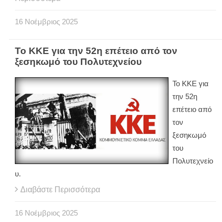
16
Νοέμβριος
2025
Το ΚΚΕ για την 52η επέτειο από τον
ξεσηκωμό του Πολυτεχνείου
Το ΚΚΕ για
την 52η
επέτειο από
τον
ξεσηκωμό
του
Πολυτεχνείο
υ.
Διαβάστε Περισσότερα
16
Νοέμβριος
2025