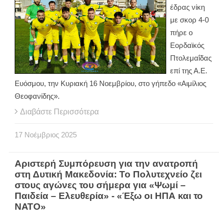
έδρας νίκη
με σκορ 4-0
πήρε ο
Εορδαϊκός
Πτολεμαΐδας
επί της Α.Ε.
Ευόσμου, την Κυριακή 16 Νοεμβρίου, στο γήπεδο «Αιμίλιος
Θεοφανίδης».
Διαβάστε Περισσότερα
17
Νοέμβριος
2025
Αριστερή Συμπόρευση για την ανατροπή
στη Δυτική Μακεδονία: Το Πολυτεχνείο ζει
στους αγώνες του σήμερα για «Ψωμί –
Παιδεία – Ελευθερία» - «Έξω οι ΗΠΑ και το
ΝΑΤΟ»