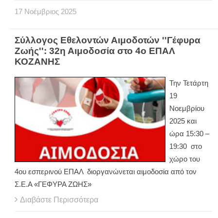
17
Νοέμβριος
2025
Σύλλογος Εθελοντών Αιμοδοτών ''Γέφυρα
Ζωής'': 32η Αιμοδοσία στο 4ο ΕΠΑΛ
ΚΟΖΑΝΗΣ
Την Τετάρτη
19
Νοεμβρίου
2025 και
ώρα 15:30 –
19:30 στο
χώρο του
4ου εσπερινού ΕΠΑΛ διοργανώνεται αιμοδοσία από τον
Σ.Ε.Α «ΓΕΦΥΡΑ ΖΩΗΣ»
Διαβάστε Περισσότερα