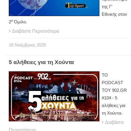
της Γ’
Εθνικής στον
ο
2
Όμιλο.
Διαβάστε Περισσότερα
16
Νοέμβριος
2025
5 αλήθειες για τη Χούντα
ΤΟ
PODCAST
ΤΟΥ 902.GR
#104 - 5
αλήθειες για
τη Χούντα.
Διαβάστε
Περισσότερα