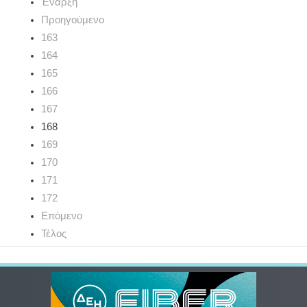
Έναρξη
Προηγούμενο
163
164
165
166
167
168
169
170
171
172
Επόμενο
Τέλος