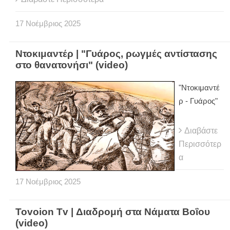
17
Νοέμβριος
2025
Ντοκιμαντέρ | "Γυάρος, ρωγμές αντίστασης
στο θανατονήσι" (video)
"Ντοκιμαντέ
ρ - Γυάρος"
Διαβάστε
Περισσότερ
α
17
Νοέμβριος
2025
Tovoion Tv | Διαδρομή στα Νάματα Βοΐου
(video)