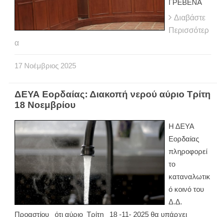
ΓΡΕΒΕΝΑ
Διαβάστε
Περισσότερ
α
17
Νοέμβριος
2025
ΔΕΥΑ Εορδαίας: Διακοπή νερού αύριο Τρίτη
18 Νοεμβρίου
Η ΔΕΥΑ
Εορδαίας
πληροφορεί
το
καταναλωτικ
ό κοινό του
Δ.Δ.
Προαστίου ότι αύριο Τρίτη 18 -11- 2025 θα υπάρχει