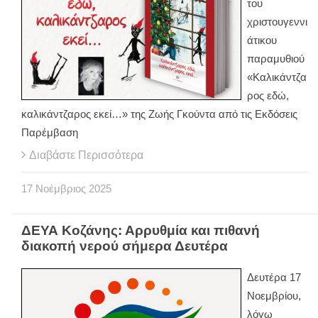
του
χριστουγεννι
άτικου
παραμυθιού
«Καλικάντζα
ρος εδώ,
καλικάντζαρος εκεί…» της Ζωής Γκούντα από τις Εκδόσεις
Παρέμβαση
Διαβάστε Περισσότερα
17
Νοέμβριος
2025
ΔΕΥΑ Κοζάνης: Αρρυθμία και πιθανή
διακοπή νερού σήμερα Δευτέρα
Δευτέρα 17
Νοεμβρίου,
λόγω