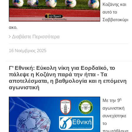
Κοζάνης και
αυτό το
Σαββατοκύρι
ακο.
Διαβάστε Περισσότερα
16
Νοέμβριος
2025
Γ’ Εθνική: Εύκολη νίκη για Εορδαϊκό, το
πάλεψε η Κοζάνη παρά την ήττα - Τα
αποτελέσματα, η βαθμολογία και η επόμενη
αγωνιστική
η
Με την 9
αγωνιστική
συνεχίστηκε
το
πρωτάθλημα