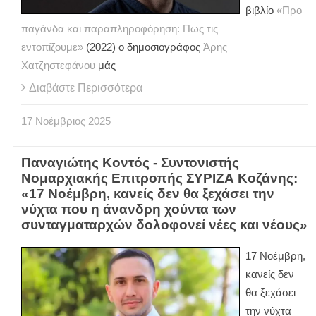
βιβλίο
«Προ
παγάνδα και παραπληροφόρηση: Πως τις
εντοπίζουμε»
(2022) ο δημοσιογράφος
Άρης
Χατζηστεφάνου
μάς
Διαβάστε Περισσότερα
17
Νοέμβριος
2025
Παναγιώτης Κοντός - Συντονιστής
Νομαρχιακής Επιτροπής ΣΥΡΙΖΑ Κοζάνης:
«17 Νοέμβρη, κανείς δεν θα ξεχάσει την
νύχτα που η άνανδρη χούντα των
συνταγματαρχών δολοφονεί νέες και νέους»
17 Νοέμβρη,
κανείς δεν
θα ξεχάσει
την νύχτα