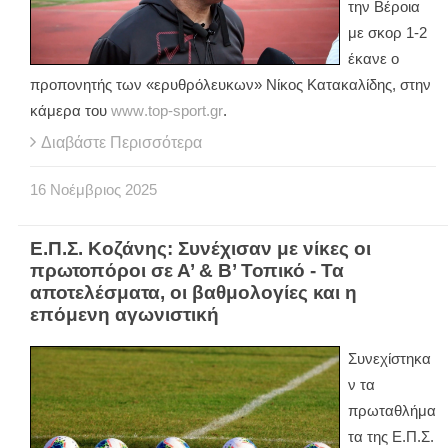
την Βέροια
με σκορ 1-2
έκανε ο
προπονητής των «ερυθρόλευκων» Νίκος Κατακαλίδης, στην
κάμερα του
www
.
top
-
sport
.
gr
.
Διαβάστε Περισσότερα
16
Νοέμβριος
2025
Ε.Π.Σ. Κοζάνης: Συνέχισαν με νίκες οι
πρωτοπόροι σε Α’ & Β’ Τοπικό - Τα
αποτελέσματα, οι βαθμολογίες και η
επόμενη αγωνιστική
Συνεχίστηκα
ν τα
πρωταθλήμα
τα της Ε.Π.Σ.