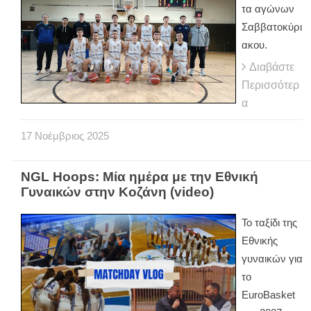
τα αγώνων
Σαββατοκύρι
ακου.
Διαβάστε
Περισσότερ
α
17
Νοέμβριος
2025
NGL Hoops: Μία ημέρα με την Εθνική
Γυναικών στην Κοζάνη (video)
Το ταξίδι της
Εθνικής
γυναικών για
το
EuroBasket