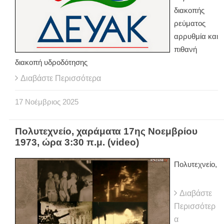
διακοπής
ρεύματος
αρρυθμία και
πιθανή
διακοπή υδροδότησης
Διαβάστε Περισσότερα
17
Νοέμβριος
2025
Πολυτεχνείο, χαράματα 17ης Νοεμβρίου
1973, ώρα 3:30 π.μ. (video)
Πολυτεχνείο,
Διαβάστε
Περισσότερ
α