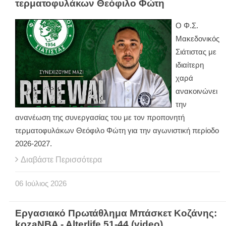
τερματοφυλάκων Θεόφιλο Φώτη
Ο Φ.Σ.
Μακεδονικός
Σιάτιστας με
ιδιαίτερη
χαρά
ανακοινώνει
την
ανανέωση της συνεργασίας του με τον προπονητή
τερματοφυλάκων Θεόφιλο Φώτη για την αγωνιστική περίοδο
2026-2027.
Διαβάστε Περισσότερα
06
Ιούλιος
2026
Εργασιακό Πρωτάθλημα Μπάσκετ Κοζάνης:
kozaNBA - Alterlife 51-44 (video)