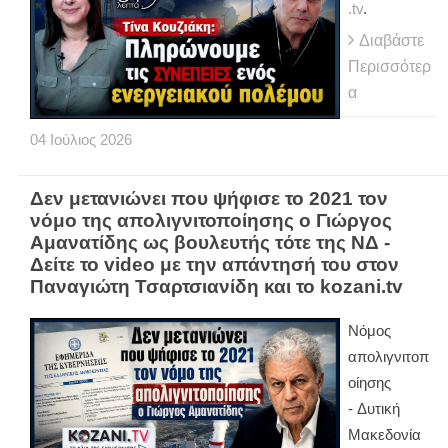
.tv
.
Διαβάστε
Περισσότερ
α
04
Ιούλιος
2026
Δεν μετανιώνει που ψήφισε το 2021 τον
νόμο της απολιγνιτοποίησης ο Γιώργος
Αμανατίδης ως βουλευτής τότε της ΝΔ -
Δείτε το video με την απάντησή του στον
Παναγιώτη Τσαρτσιανίδη και το kozani.tv
Νόμος
απολιγνιτοπ
οίησης
- Δυτική
Μακεδονία