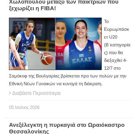
Χωλοπούλου μεταξύ των παικτριών που
ξεχωρίζει η FIBA!
Το
Ευρωμπάσκ
ετ U20
(Β΄κατηγορία
ς) που θα
διεξαχθεί 4-
12/7 στο
Σαμόκοφ της Βουλγαρίας βρίσκεται προ των πυλών με την
Εθνική Νέων Γυναικών να κυνηγά τη διάκριση.
Διαβάστε Περισσότερα
05
Ιούλιος
2026
Ανεξέλεγκτη η πυρκαγιά στο Ωραιόκαστρο
Θεσσαλονίκης