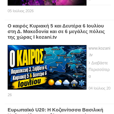
05
Ιούλιος
2026
Ο καιρός Κυριακή 5 και Δευτέρα 6 Ιουλίου
στη Δ. Μακεδονία και σε 6 μεγάλες πόλεις
της χώρας Ι kozani.tv
www.kozani
.tv
Διαβάστε
Περισσότερ
α
04
Ιούλιος
20
26
Ευρωπαϊκό U20: Η Κοζανίτισσα Βασιλική