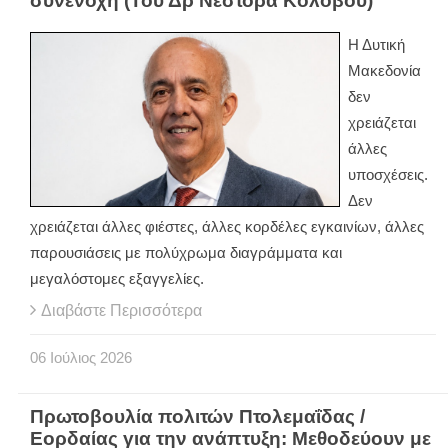
συνενοχή (Του Δρ Νέστορα Κολοβού)
Η Δυτική
Μακεδονία
δεν
χρειάζεται
άλλες
υποσχέσεις.
Δεν
χρειάζεται άλλες φιέστες, άλλες κορδέλες εγκαινίων, άλλες
παρουσιάσεις με πολύχρωμα διαγράμματα και
μεγαλόστομες εξαγγελίες.
Διαβάστε Περισσότερα
06
Ιούλιος
2026
Πρωτοβουλία πολιτών Πτολεμαΐδας /
Εορδαίας για την ανάπτυξη: Μεθοδεύουν με