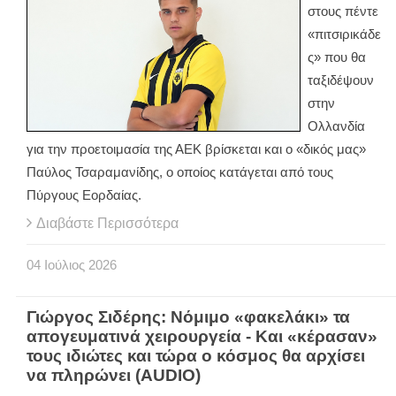
στους πέντε
«πιτσιρικάδε
ς» που θα
ταξιδέψουν
στην
Ολλανδία
για την προετοιμασία της ΑΕΚ βρίσκεται και ο «δικός μας»
Παύλος Τσαραμανίδης, ο οποίος κατάγεται από τους
Πύργους Εορδαίας.
Διαβάστε Περισσότερα
04
Ιούλιος
2026
Γιώργος Σιδέρης: Νόμιμο «φακελάκι» τα
απογευματινά χειρουργεία - Και «κέρασαν»
τους ιδιώτες και τώρα ο κόσμος θα αρχίσει
να πληρώνει (AUDIO)