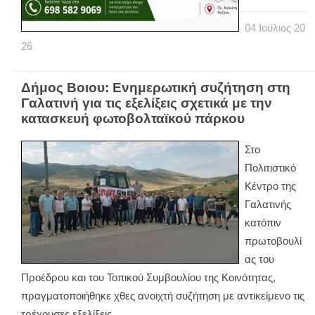
04
Ιούλιος
20
26
Δήμος Βοιου: Ενημερωτική συζήτηση στη
Γαλατινή για τις εξελίξεις σχετικά με την
κατασκευή φωτοβολταϊκού πάρκου
Στο
Πολιτιστικό
Κέντρο της
Γαλατινής
κατόπιν
πρωτοβουλί
ας του
Προέδρου και του Τοπικού Συμβουλίου της Κοινότητας,
πραγματοποιήθηκε χθες ανοιχτή συζήτηση με αντικείμενο τις
τρέχουσες εξελίξεις