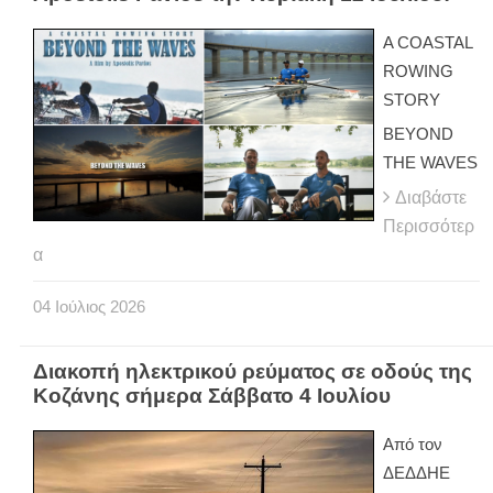
A COASTAL
ROWING
STORY
BEYOND
THE WAVES
Διαβάστε
Περισσότερ
α
04
Ιούλιος
2026
Διακοπή ηλεκτρικού ρεύματος σε οδούς της
Κοζάνης σήμερα Σάββατο 4 Ιουλίου
Από τον
ΔΕΔΔΗΕ