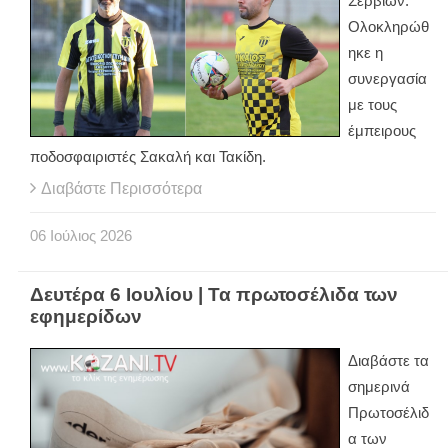
Σερβίων:
Ολοκληρώθ
ηκε η
συνεργασία
με τους
έμπειρους
ποδοσφαιριστές Σακαλή και Τακίδη.
Διαβάστε Περισσότερα
06
Ιούλιος
2026
Δευτέρα 6 Ιουλίου | Τα πρωτοσέλιδα των
εφημερίδων
Διαβάστε τα
σημερινά
Πρωτοσέλιδ
α των