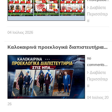
Διαβάστε
Περισσότερ
α
04
Ιούλιος
2026
Καλοκαιρινά προεκλογικά διαπιστευτήρια...
no
comments...
Διαβάστε
Περισσότερ
α
04
Ιούλιος
20
26