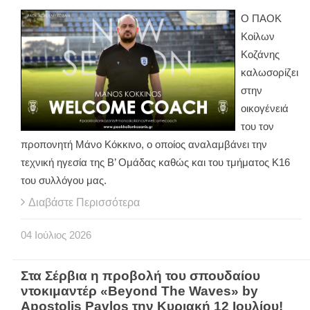
Ο ΠΑΟΚ
Κοίλων
Κοζάνης
καλωσορίζει
στην
οικογένειά
του τον
προπονητή Μάνο Κόκκινο, ο οποίος αναλαμβάνει την
τεχνική ηγεσία της Β’ Ομάδας καθώς και του τμήματος Κ16
του συλλόγου μας.
Διαβάστε Περισσότερα
04
Ιούλιος
2026
Στα Σέρβια η προβολή του σπουδαίου
ντοκιμαντέρ «Beyond The Waves» by
Apostolis Pavlos την Κυριακή 12 Ιουλίου!