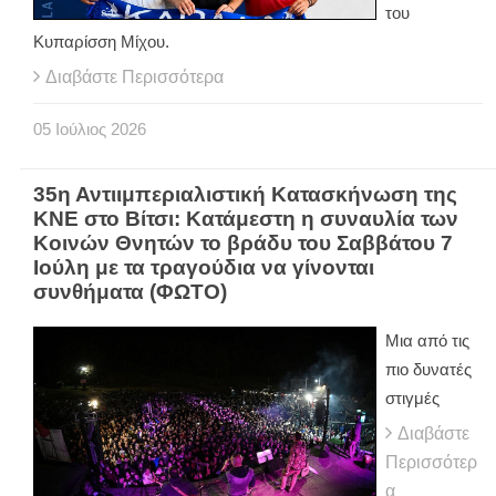
του
Κυπαρίσση Μίχου.
Διαβάστε Περισσότερα
05
Ιούλιος
2026
35η Αντιιμπεριαλιστική Κατασκήνωση της
ΚΝΕ στο Βίτσι: Κατάμεστη η συναυλία των
Κοινών Θνητών το βράδυ του Σαββάτου 7
Ιούλη με τα τραγούδια να γίνονται
συνθήματα (ΦΩΤΟ)
Μια από τις
πιο δυνατές
στιγμές
Διαβάστε
Περισσότερ
α