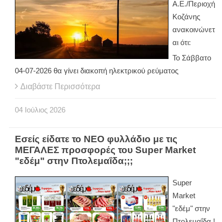
Α.Ε./Περιοχή
Κοζάνης
ανακοινώνετ
αι ότι:
Το Σάββατο
04-07-2026 θα γίνει διακοπή ηλεκτρικού ρεύματος
Διαβάστε Περισσότερα
04
Ιούλιος
2026
Εσείς είδατε το ΝΕΟ φυλλάδιο με τις
ΜΕΓΑΛΕΣ προσφορές του Super Market
"εδέμ" στην Πτολεμαΐδα;;;
Super
Market
"εδέμ" στην
Πτολεμαΐδα !