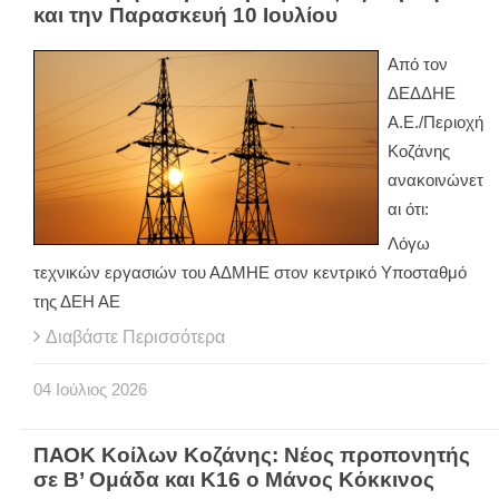
και την Παρασκευή 10 Ιουλίου
Από τον
ΔΕΔΔΗΕ
Α.Ε./Περιοχή
Κοζάνης
ανακοινώνετ
αι ότι:
Λόγω
τεχνικών εργασιών του ΑΔΜΗΕ στον κεντρικό Υποσταθμό
της ΔΕΗ ΑΕ
Διαβάστε Περισσότερα
04
Ιούλιος
2026
ΠΑΟΚ Κοίλων Κοζάνης: Νέος προπονητής
σε Β’ Ομάδα και Κ16 ο Μάνος Κόκκινος