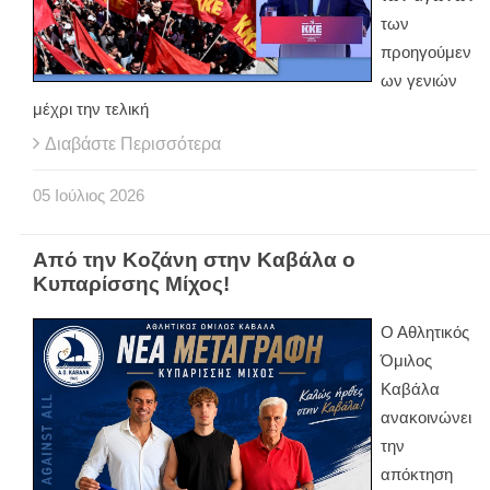
των
προηγούμεν
ων γενιών
μέχρι την τελική
Διαβάστε Περισσότερα
05
Ιούλιος
2026
Από την Κοζάνη στην Καβάλα ο
Κυπαρίσσης Μίχος!
Ο Αθλητικός
Όμιλος
Καβάλα
ανακοινώνει
την
απόκτηση