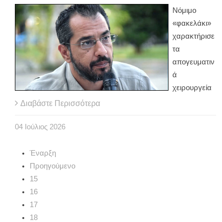
Νόμιμο
«φακελάκι»
χαρακτήρισε
τα
απογευματιν
ά
χειρουργεία
Διαβάστε Περισσότερα
04
Ιούλιος
2026
Έναρξη
Προηγούμενο
15
16
17
18