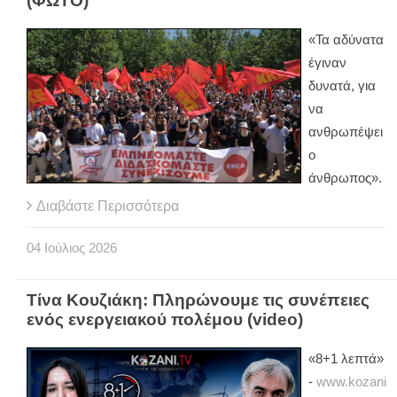
(ΦΩΤΟ)
«Τα αδύνατα
έγιναν
δυνατά, για
να
ανθρωπέψει
ο
άνθρωπος».
Διαβάστε Περισσότερα
04
Ιούλιος
2026
Τίνα Κουζιάκη: Πληρώνουμε τις συνέπειες
ενός ενεργειακού πολέμου (video)
«8+1 λεπτά»
-
www.kozani