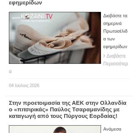
εφημερίδων
Διαβάστε τα
σημερινά
Πρωτοσέλιδ
α των
εφημερίδων
Διαβάστε
Περισσότερ
α
04
Ιούλιος
2026
Στην προετοιμασία της ΑΕΚ στην Ολλανδία
ο «πιτσιρικάς» Παύλος Τσαραμανίδης με
καταγωγή από τους Πύργους Εορδαίας!
Ανάμεσα