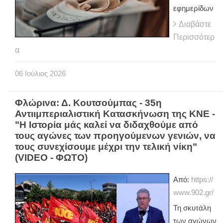
εφημερίδων
Διαβάστε
Περισσότερ
α
06
Ιούλιος
2026
Φλώρινα: Δ. Κουτσούμπας - 35η
Αντιιμπεριαλιστική Κατασκήνωση της ΚΝΕ -
"Η Ιστορία μάς καλεί να διδαχθούμε από
τους αγώνες των προηγούμενων γενιών, να
τους συνεχίσουμε μέχρι την τελική νίκη"
(VIDEO - ΦΩΤΟ)
Από:
https://
www.902.gr/
Τη σκυτάλη
των αγώνων