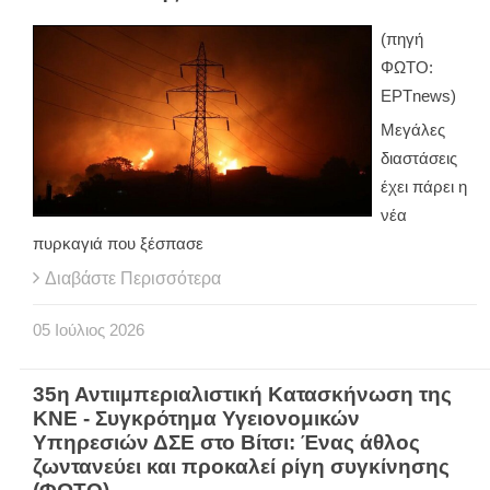
(πηγή
ΦΩΤΟ:
ΕΡΤnews)
Μεγάλες
διαστάσεις
έχει πάρει η
νέα
πυρκαγιά που ξέσπασε
Διαβάστε Περισσότερα
05
Ιούλιος
2026
35η Αντιιμπεριαλιστική Κατασκήνωση της
ΚΝΕ - Συγκρότημα Υγειονομικών
Υπηρεσιών ΔΣΕ στο Βίτσι: Ένας άθλος
ζωντανεύει και προκαλεί ρίγη συγκίνησης