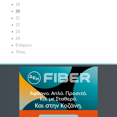
19
20
21
22
23
24
Επόμενο
Τέλος