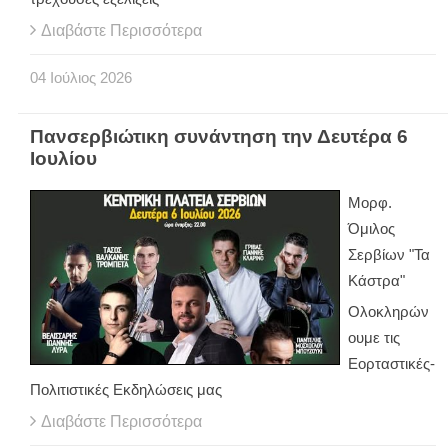
Διαβάστε Περισσότερα
04
Ιούλιος
2026
Πανσερβιώτικη συνάντηση την Δευτέρα 6
Ιουλίου
Μορφ.
Όμιλος
Σερβίων "Τα
Κάστρα"
Ολοκληρών
ουμε τις
Εορταστικές-
Πολιτιστικές Εκδηλώσεις μας
Διαβάστε Περισσότερα