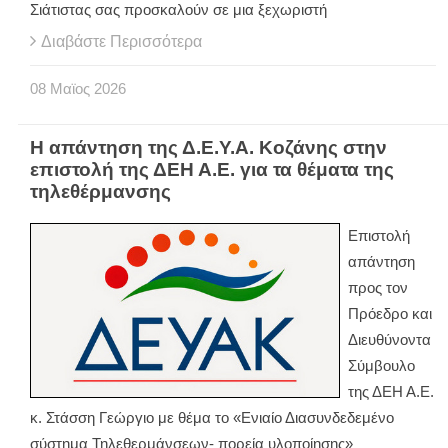
Σιάτιστας σας προσκαλούν σε μια ξεχωριστή
Διαβάστε Περισσότερα
08
Μαϊος
2026
Η απάντηση της Δ.Ε.Υ.Α. Κοζάνης στην
επιστολή της ΔΕΗ Α.Ε. για τα θέματα της
τηλεθέρμανσης
Επιστολή
απάντηση
προς τον
Πρόεδρο και
Διευθύνοντα
Σύμβουλο
της ΔΕΗ Α.Ε.
κ. Στάσση Γεώργιο με θέμα το «Ενιαίο Διασυνδεδεμένο
σύστημα Τηλεθερμάνσεων- πορεία υλοποίησης»