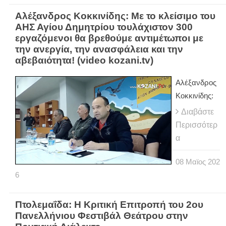
Αλέξανδρος Κοκκινίδης: Με το κλείσιμο του
ΑΗΣ Αγίου Δημητρίου τουλάχιστον 300
εργαζόμενοι θα βρεθούμε αντιμέτωποι με
την ανεργία, την ανασφάλεια και την
αβεβαιότητα! (video kozani.tv)
Αλέξανδρος
Κοκκινίδης:
Διαβάστε
Περισσότερ
α
08
Μαϊος
202
6
Πτολεμαΐδα: Η Κριτική Επιτροπή του 2ου
Πανελλήνιου Φεστιβάλ Θεάτρου στην