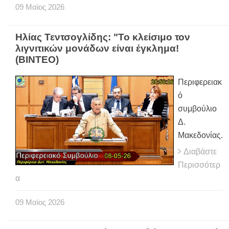
09
Μαϊος
2026
Ηλίας Τεντσογλίδης: "Το κλείσιμο τον
λιγνιτικών μονάδων είναι έγκλημα!
(ΒΙΝΤΕΟ)
Περιφερειακ
ό
συμβούλιο
Δ.
Μακεδονίας.
Διαβάστε
Περισσότερ
α
09
Μαϊος
2026