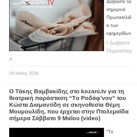
Διαβάστε τα
σημερινά
Πρωτοσέλιδ
α των
εφημερίδων
Διαβάστε
Περισσότερ
α
09
Μαϊος
2026
O Τάκης Βαμβακίδης στο kozani.tv για τη
θεατρική παράσταση “Tο Ροδάφ’νον” του
Κώστα Διαμαντίδη σε σκηνοθεσία Θέμη
Μουμουλίδη, που έρχεται στην Πτολεμαΐδα
σήμερα Σάββατο 9 Μαΐου (video)
“Tο