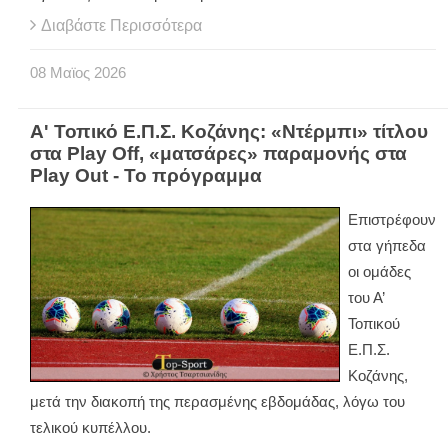
Διαβάστε Περισσότερα
08
Μαϊος
2026
Α' Τοπικό Ε.Π.Σ. Κοζάνης: «Ντέρμπι» τίτλου
στα Play Off, «ματσάρες» παραμονής στα
Play Out - Το πρόγραμμα
Επιστρέφουν
στα γήπεδα
οι ομάδες
του Α’
Τοπικού
Ε.Π.Σ.
Κοζάνης,
μετά την διακοπή της περασμένης εβδομάδας, λόγω του
τελικού κυπέλλου.