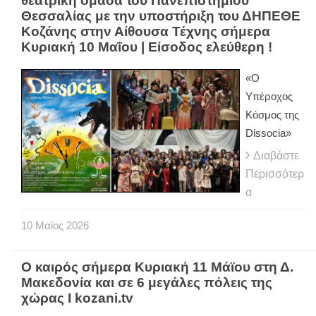
θεατρική ομάδα του Πανεπιστημίου
Θεσσαλίας με την υποστήριξη του ΔΗΠΕΘΕ
Κοζάνης στην Αίθουσα Τέχνης σήμερα
Κυριακή 10 Μαΐου | Είσοδος ελεύθερη !
«Ο
Υπέροχος
Κόσμος της
Dissocia»
Διαβάστε
Περισσότερ
α
10
Μαϊος
2026
Ο καιρός σήμερα Κυριακή 11 Μάϊου στη Δ.
Μακεδονία και σε 6 μεγάλες πόλεις της
χώρας Ι kozani.tv