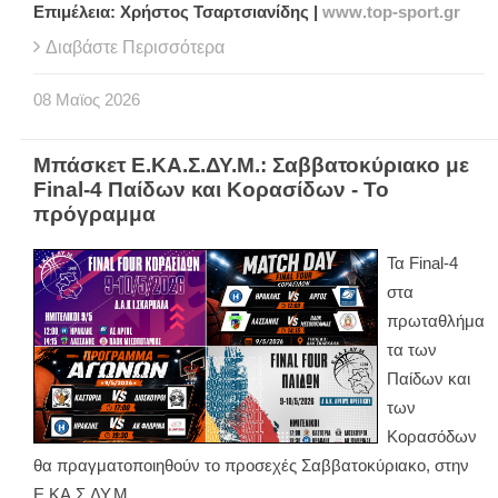
Επιμέλεια: Χρήστος Τσαρτσιανίδης |
www
.
top
-
sport
.
gr
Διαβάστε Περισσότερα
08
Μαϊος
2026
Μπάσκετ Ε.ΚΑ.Σ.ΔΥ.Μ.: Σαββατοκύριακο με
Final-4 Παίδων και Κορασίδων - Το
πρόγραμμα
Τα
Final
-4
στα
πρωταθλήμα
τα των
Παίδων και
των
Κορασόδων
θα πραγματοποιηθούν το προσεχές Σαββατοκύριακο, στην
Ε.ΚΑ.Σ.ΔΥ.Μ.