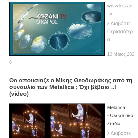
www.kozani
.tv
Διαβάστε
Περισσότερ
α
10
Μαϊος
202
6
Θα απουσίαζε ο Μίκης Θεοδωράκης από τη
συναυλία των Metallica ; Όχι βέβαια ..!
(video)
Metallica
- Ολυμπιακό
Στάδιο
Διαβάστε