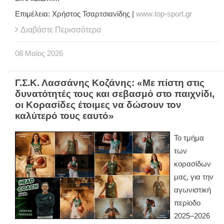
Επιμέλεια: Χρήστος Τσαρτσιανίδης |
www
.
top
-
sport
.
gr
Διαβάστε Περισσότερα
08
Μαϊος
2026
Γ.Σ.Κ. Λασσάνης Κοζάνης: «Με πίστη στις
δυνατότητές τους και σεβασμό στο παιχνίδι,
οι Κορασίδες έτοιμες να δώσουν τον
καλύτερό τους εαυτό»
Το τμήμα
των
κορασίδων
μας, για την
αγωνιστική
περίοδο
2025–2026