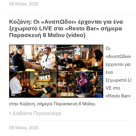
08
Μαϊος
2026
Κοζάνη: Οι «ΑναπΩδοι» έρχονται για ένα
ξεχωριστό LIVE στο «Resto Bar» σήμερα
Παρασκευή 8 Μαΐου (video)
Οι
«ΑναπΩδοι»
έρχονται για
ένα
ξεχωριστό
LI
VE
στο
«
Resto
Bar
»
στην Κοζάνη, σήμερα Παρασκευή 8 Μαΐου.
Διαβάστε Περισσότερα
08
Μαϊος
2026