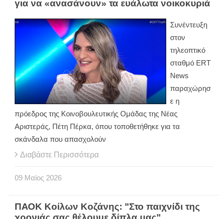
για να «ανασάνουν» τα ευάλωτα νοικοκυριά
Συνέντευξη
στον
τηλεοπτικό
σταθμό ERT
News
παραχώρησ
ε η
πρόεδρος της Κοινοβουλευτικής Ομάδας της Νέας
Αριστεράς, Πέτη Πέρκα, όπου τοποθετήθηκε για τα
σκάνδαλα που απασχολούν
Διαβάστε Περισσότερα
09
Μαϊος
2026
ΠΑΟΚ Κοίλων Κοζάνης: "Στο παιχνίδι της
χρονιάς σας θέλουμε δίπλα μας"