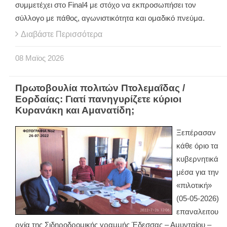
συμμετέχει στο
Final
4 με στόχο να εκπροσωπήσει τον
σύλλογο με πάθος, αγωνιστικότητα και ομαδικό πνεύμα.
Διαβάστε Περισσότερα
08
Μαϊος
2026
Πρωτοβουλία πολιτών Πτολεμαΐδας /
Εορδαίας: Γιατί πανηγυρίζετε κύριοι
Κυρανάκη και Αμανατίδη;
Ξεπέρασαν
κάθε όριο τα
κυβερνητικά
μέσα για την
«πιλοτική»
(05-05-2026)
επαναλειτου
ργία της Σιδηροδρομικής γραμμής Έδεσσας – Αμυνταίου –