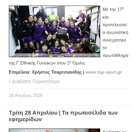
η
Με την 17
και
προτελευταί
α αγωνιστική
συνεχίστηκε
το
πρωτάθλημα
ο
της Γ’ Εθνικής Γυναικών στον 2
Όμιλο.
Επιμέλεια: Χρήστος Τσαρτσιανίδης |
www
.
top
-
sport
.
gr
Διαβάστε Περισσότερα
28
Απρίλιος
2026
Τρίτη 28 Απριλίου | Τα πρωτοσέλιδα των
εφημερίδων