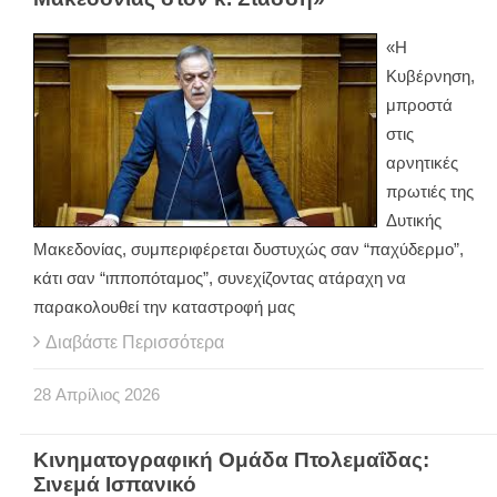
«Η
Κυβέρνηση,
μπροστά
στις
αρνητικές
πρωτιές της
Δυτικής
Μακεδονίας, συμπεριφέρεται δυστυχώς σαν “παχύδερμο”,
κάτι σαν “ιπποπόταμος”, συνεχίζοντας ατάραχη να
παρακολουθεί την καταστροφή μας
Διαβάστε Περισσότερα
28
Απρίλιος
2026
Κινηματογραφική Ομάδα Πτολεμαΐδας:
Σινεμά Ισπανικό