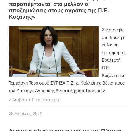
παραπέμπονται στο μέλλον οι
αποζημιώσεις στους αγρότες της Π.Ε.
Κοζάνης»
Συζητήθηκε
στη Βουλή η
επίκαιρη
ερώτηση της
Βουλευτή
Π.Ε.
Κοζάνης και
Τομεάρχη Τουρισμού ΣΥΡΙΖΑ Π.Σ. κ. Καλλιόπης Βέττα προς
τον Υπουργό Αγροτικής Ανάπτυξης και Τροφίμων
Διαβάστε Περισσότερα
28
Απρίλιος
2026
Διακοπή ηλεκτρικού ρεύματος την Πέμπτη