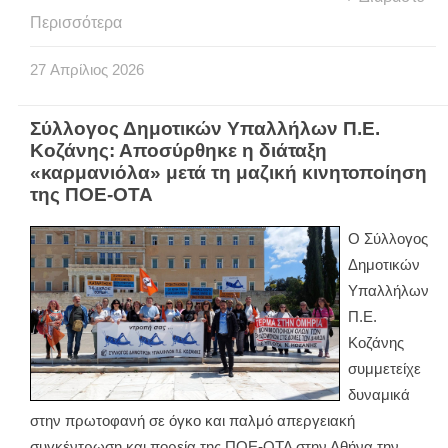
Περισσότερα
27
Απρίλιος
2026
Σύλλογος Δημοτικών Υπαλλήλων Π.Ε.
Κοζάνης: Αποσύρθηκε η διάταξη
«καρμανιόλα» μετά τη μαζική κινητοποίηση
της ΠΟΕ-ΟΤΑ
Ο Σύλλογος
Δημοτικών
Υπαλλήλων
Π.Ε.
Κοζάνης
συμμετείχε
δυναμικά
στην πρωτοφανή σε όγκο και παλμό απεργειακή
συγκέντρωση και πορεία της ΠΟΕ-ΟΤΑ στην Αθήνα την