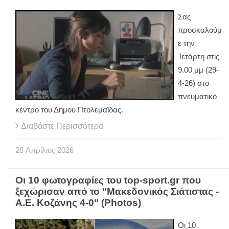
Σας
προσκαλούμ
ε την
Τετάρτη στις
9.00 μμ (29-
4-26) στο
πνευματικό
κέντρο του Δήμου Πτολεμαϊδας.
Διαβάστε Περισσότερα
28
Απρίλιος
2026
Οι 10 φωτογραφίες του top-sport.gr που
ξεχώρισαν από το "Μακεδονικός Σιάτιστας -
Α.Ε. Κοζάνης 4-0" (Photos)
Οι 10