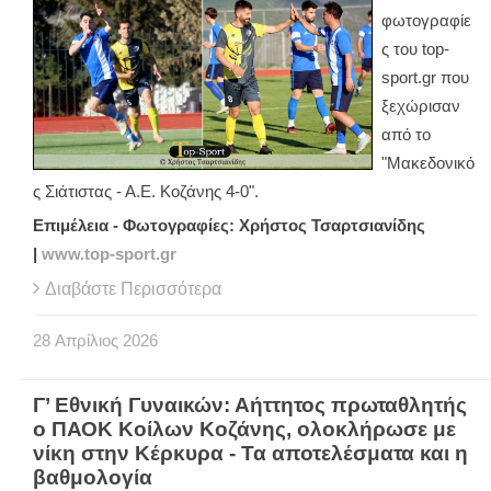
φωτογραφίε
ς του top-
sport.gr που
ξεχώρισαν
από το
"Μακεδονικό
ς Σιάτιστας - Α.Ε. Κοζάνης 4-0".
Επιμέλεια - Φωτογραφίες: Χρήστος Τσαρτσιανίδης
|
www.top-sport.gr
Διαβάστε Περισσότερα
28
Απρίλιος
2026
Γ’ Εθνική Γυναικών: Αήττητος πρωταθλητής
ο ΠΑΟΚ Κοίλων Κοζάνης, ολοκλήρωσε με
νίκη στην Κέρκυρα - Τα αποτελέσματα και η
βαθμολογία