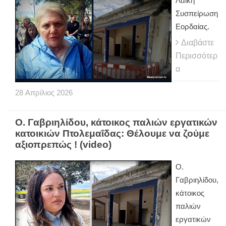
Λαϊκή
Συσπείρωση
Εορδαίας.
Διαβάστε
Περισσότερ
α
28
Απρίλιος
2026
Ο. Γαβριηλίδου, κάτοικος παλιών εργατικών
κατοικιών Πτολεμαΐδας: Θέλουμε να ζούμε
αξιοπρεπώς ! (video)
Ο.
Γαβριηλίδου,
κάτοικος
παλιών
εργατικών