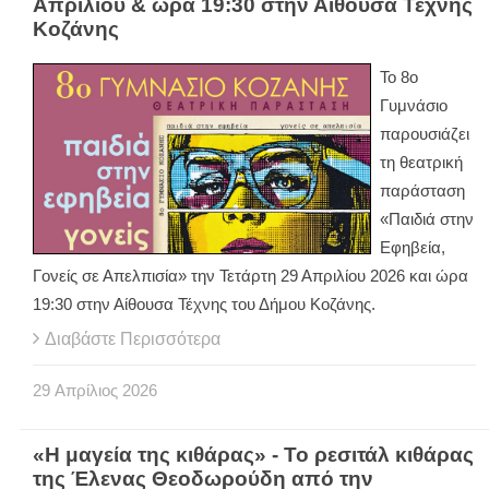
Απριλίου & ώρα 19:30 στην Αίθουσα Τέχνης
Κοζάνης
Το 8ο
Γυμνάσιο
παρουσιάζει
τη θεατρική
παράσταση
«Παιδιά στην
Εφηβεία,
Γονείς σε Απελπισία» την Τετάρτη 29 Απριλίου 2026 και ώρα
19:30 στην Αίθουσα Τέχνης του Δήμου Κοζάνης.
Διαβάστε Περισσότερα
29
Απρίλιος
2026
«Η μαγεία της κιθάρας» - Το ρεσιτάλ κιθάρας
της Έλενας Θεοδωρούδη από την