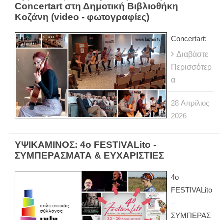
Concertart στη Δημοτική Βιβλιοθήκη
Κοζάνη (video - φωτογραφίες)
Concertart:
Διαβάστε
Περισσότερ
α
28
Απρίλιος
2026
ΥΨΙΚΑΜΙΝΟΣ: 4ο FESTIVALito -
ΣΥΜΠΕΡΑΣΜΑΤΑ & ΕΥΧΑΡΙΣΤΙΕΣ
4ο
FESTIVALito
–
ΣΥΜΠΕΡΑΣ