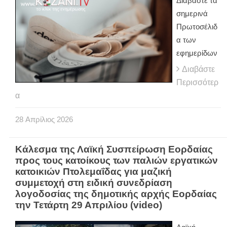
Διαβάστε τα
σημερινά
Πρωτοσέλιδ
α των
εφημερίδων
Διαβάστε
Περισσότερ
α
28
Απρίλιος
2026
Κάλεσμα της Λαϊκή Συσπείρωση Εορδαίας
προς τους κατοίκους των παλιών εργατικών
κατοικιών Πτολεμαΐδας για μαζική
συμμετοχή στη ειδική συνεδρίαση
λογοδοσίας της δημοτικής αρχής Εορδαίας
την Τετάρτη 29 Απριλίου (video)