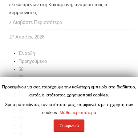
εκτελεσμένων στη Καισαριανή, ανάμεσά τους 5
κομμουνιστές
Διαβάστε Περισσότερα
27
Απρίλιος
2026
Έναρξη
Προηγούμενο
58
59
60
Προκειμένου να σας παρέχουμε την καλύτερη εμπειρία στο διαδίκτυο,
61
αυτός ο ιστότοπος χρησιμοποιεί cookies.
62
Χρησιμοποιώντας τον ιστότοπο μας, συμφωνείτε με τη χρήση των
63
cookies.
Μάθε περισσότερα
64
65
Συμφωνώ
66