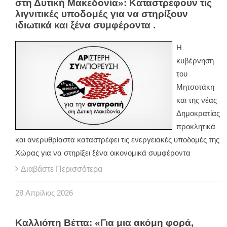
στη Δυτική Μακεδονία»: Καταστρέφουν τις
λιγνιτικές υποδομές για να στηρίξουν
ιδιωτικά και ξένα συμφέροντα .
Η
κυβέρνηση
του
Μητσοτάκη
και της νέας
Δημοκρατίας
προκλητικά
και ανερυθρίαστα καταστρέφει τις ενεργειακές υποδομές της
Χώρας για να στηρίξει ξένα οικονομικά συμφέροντα
Διαβάστε Περισσότερα
28
Απρίλιος
2026
Καλλιόπη Βέττα: «Για μια ακόμη φορά,