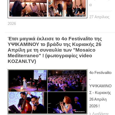
α
27
Απρίλιος
2026
Έτσι μαγικά έκλεισε το 4ο Festivalito της
ΥΨΙΚΑΜΙΝΟΥ το βράδυ της Κυριακής 26
Απρίλη με τη συναυλία των "Mosaico
Mediterraneo" ! (φωτογραφίες video
KOZANI.TV)
4ο Festivalito
-
ΥΨΙΚΑΜΙΝΟ
Σ - Κυριακής
26 Απρίλη
2026 !
Διαβάστε