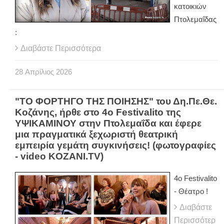
κατοικιών
Πτολεμαΐδας
:
Διαβάστε Περισσότερα
28
Απρίλιος
2026
"ΤΟ ΦΟΡΤΗΓΟ ΤΗΣ ΠΟΙΗΣΗΣ" του Δη.Πε.Θε.
Κοζάνης, ήρθε στο 4ο Festivalito της
ΥΨΙΚΑΜΙΝΟΥ στην Πτολεμαΐδα και έφερε
μια πραγματικά ξεχωριστή θεατρική
εμπειρία γεμάτη συγκινήσεις! (φωτογραφίες
- video KOZANI.TV)
4ο Festivalito
- Θέατρο !
Διαβάστε
Περισσότερ