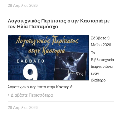
28
Απρίλιος
2026
Λογοτεχνικός Περίπατος στην Καστοριά με
τον Ηλία Παπαμόσχο
Σάββατο 9
Μαΐου 2026
Το
Βιβλιοτεχνείο
διοργανώνει
έναν
ιδιαίτερο
λογοτεχνικό περίπατο στην Καστοριά
Διαβάστε Περισσότερα
28
Απρίλιος
2026