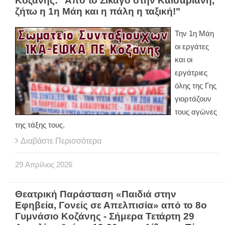
Κοζάνης: "Από το Σικάγο στην Καισαριανή,
ζήτω η 1η Μάη και η πάλη η ταξική!"
Την 1η Μάη
οι εργάτες
και οι
εργάτριες
όλης της Γης
γιορτάζουν
τους αγώνες
της τάξης τους.
Διαβάστε Περισσότερα
29
Απρίλιος
2026
Θεατρική Παράσταση «Παιδιά στην
Εφηβεία, Γονείς σε Απελπισία» από το 8ο
Γυμνάσιο Κοζάνης - Σήμερα Τετάρτη 29