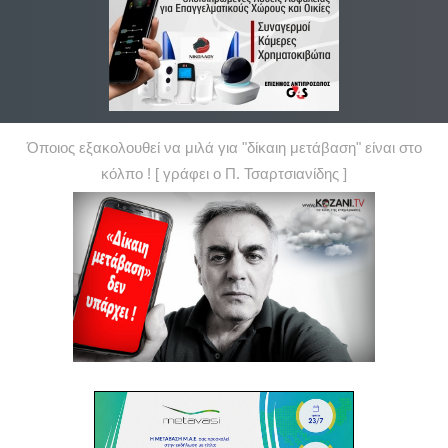
Όποιος εξακολουθεί να μιλά για "δίκαιη μετάβαση" είναι στο
κόλπο ! [ γράφει ο Π. Τσαρτσιανίδης ]