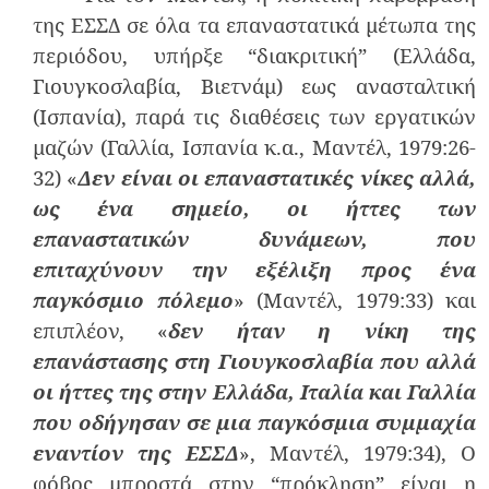
της ΕΣΣΔ σε όλα τα επαναστατικά μέτωπα της
περιόδου, υπήρξε “διακριτική” (Ελλάδα,
Γιουγκοσλαβία, Βιετνάμ) εως ανασταλτική
(Ισπανία), παρά τις διαθέσεις των εργατικών
μαζών (Γαλλία, Ισπανία κ.α., Μαντέλ, 1979:26-
32) «
Δεν είναι οι επαναστατικές νίκες αλλά,
ως ένα σημείο, οι ήττες των
επαναστατικών δυνάμεων, που
επιταχύνουν την εξέλιξη προς ένα
παγκόσμιο πόλεμο
» (Μαντέλ, 1979:33) και
επιπλέον, «
δεν ήταν η νίκη της
επανάστασης στη Γιουγκοσλαβία που αλλά
οι ήττες της στην Ελλάδα, Ιταλία και Γαλλία
που οδήγησαν σε μια παγκόσμια συμμαχία
εναντίον της ΕΣΣΔ
», Μαντέλ, 1979:34), Ο
φόβος μπροστά στην “πρόκληση” είναι η