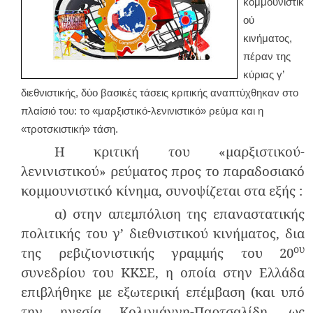
κομμουνιστικ
ού
κινήματος,
πέραν της
κύριας γ’
διεθνιστικής, δύο βασικές τάσεις κριτικής αναπτύχθηκαν στο
πλαίσιό του: το «μαρξιστικό-λενινιστικό» ρεύμα και η
«τροτσκιστική» τάση.
Η κριτική του «μαρξιστικού-
λενινιστικού» ρεύματος προς το παραδοσιακό
κομμουνιστικό κίνημα, συνοψίζεται στα εξής :
α) στην απεμπόλιση της επαναστατικής
πολιτικής του γ’ διεθνιστικού κινήματος, δια
ου
της ρεβιζιονιστικής γραμμής του 20
συνεδρίου του ΚΚΣΕ, η οποία στην Ελλάδα
επιβλήθηκε με εξωτερική επέμβαση (και υπό
την ηγεσία Κολιγιάννη-Παρτσαλίδη, ως