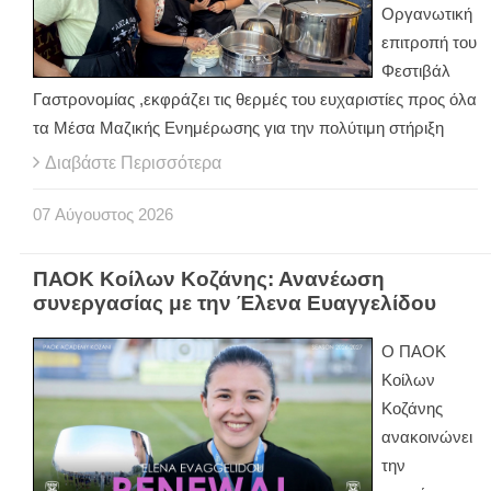
Οργανωτική
επιτροπή του
Φεστιβάλ
Γαστρονομίας ,εκφράζει τις θερμές του ευχαριστίες προς όλα
τα Μέσα Μαζικής Ενημέρωσης για την πολύτιμη στήριξη
Διαβάστε Περισσότερα
07
Αύγουστος
2026
ΠΑΟΚ Κοίλων Κοζάνης: Ανανέωση
συνεργασίας με την Έλενα Ευαγγελίδου
Ο ΠΑΟΚ
Κοίλων
Κοζάνης
ανακοινώνει
την