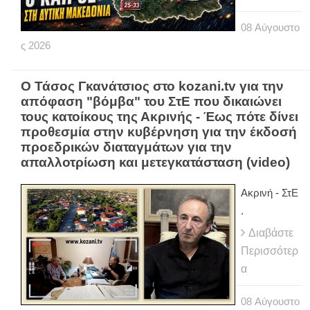
08
Αύγουστο
ς
2026
Ο Τάσος Γκανάτσιος στο kozani.tv για την
απόφαση "βόμβα" του ΣτΕ που δικαιώνει
τους κατοίκους της Ακρινής - Έως πότε δίνει
προθεσμία στην κυβέρνηση για την έκδοσή
προεδρικών διαταγμάτων για την
απαλλοτρίωση και μετεγκατάσταση (video)
Ακρινή - ΣτΕ
.
Διαβάστε
Περισσότερ
α
08
Αύγουστο