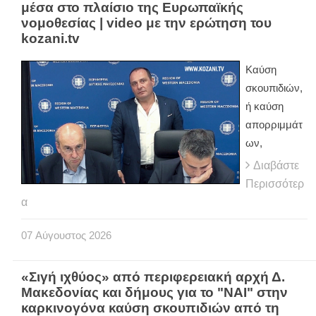
μέσα στο πλαίσιο της Ευρωπαϊκής
νομοθεσίας | video με την ερώτηση του
kozani.tv
Καύση
σκουπιδιών,
ή καύση
απορριμμάτ
ων,
Διαβάστε
Περισσότερ
α
07
Αύγουστος
2026
«Σιγή ιχθύος» από περιφερειακή αρχή Δ.
Μακεδονίας και δήμους για το "ΝΑΙ" στην
καρκινογόνα καύση σκουπιδιών από τη