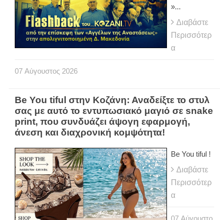
»...
Διαβάστε
Περισσότερ
α
07
Αύγουστος
2026
Be You tiful στην Κοζάνη: Αναδείξτε το στυλ
σας με αυτό το εντυπωσιακό μαγιό σε snake
print, που συνδυάζει άψογη εφαρμογή,
άνεση και διαχρονική κομψότητα!
Be You tiful !
Διαβάστε
Περισσότερ
α
07
Αύγουστο