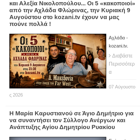
και Αλεξία Νικολοπούλου... Οι 5 «κακοποιοί»
από την Αχλάδα Φλώρινας, την Κυριακή 9
Αυγούστου στο kozani.tv έχουν να μας
πούνε πολλά !
Αχλάδα -
kozani.tv.
Διαβάστε
Περισσότερ
α
07
Αύγουστο
ς
2026
Η Μαρία Καρυστιανού σε Άγιο Δημήτριο για
να συναντήσει τον Σύλλογο Ανέργων και
Ανάπτυξης Αγίου Δημητρίου Ρυακίου