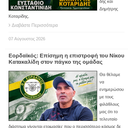
δης και
Δημήτρης
Κοταρίδης.
Διαβάστε Περισσότερα
07
Αύγουστος
2026
Εορδαϊκός: Επίσημη η επιστροφή του Νίκου
Κατακαλίδη στον πάγκο της ομάδας
Θα θέλαμε
να
ενημερώσου
με τους
φιλάθλους
μας ότι το
τελευταίο
διάστημα γίνονται ετοιμασίες που ο περισσότερο κόσμος δε