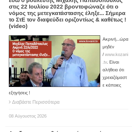
εδώ ο βουλευτής Μιχάλης Παπαδόπουλος
στις 22 Ιουλίου 2022 βροντοφώναζε ότι ο
νόμος της μετεγκατάστασης έληξε... Σήμερα
το ΣτΕ τον διαψεύδει οριζοντίως & καθέτως !
(video)
Ακρινή...ώρα
μηδέν
/
www.kozani
.tv
. Είναι
αλήθεια ότι
χρειαζόμαστ
ε κάποιες
εξηγήσεις !
Διαβάστε Περισσότερα
08
Αύγουστος
2026