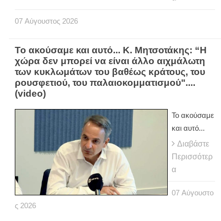
07
Αύγουστος
2026
Το ακούσαμε και αυτό... Κ. Μητσοτάκης: “Η
χώρα δεν μπορεί να είναι άλλο αιχμάλωτη
των κυκλωμάτων του βαθέως κράτους, του
ρουσφετιού, του παλαιοκομματισμού"....
(video)
Το ακούσαμε
και αυτό...
Διαβάστε
Περισσότερ
α
07
Αύγουστο
ς
2026