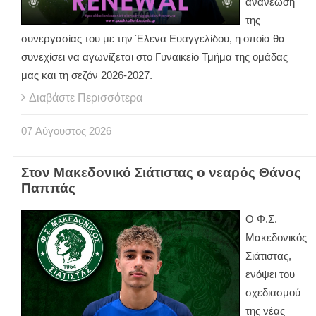
ανανέωση
της
συνεργασίας του με την Έλενα Ευαγγελίδου, η οποία θα
συνεχίσει να αγωνίζεται στο Γυναικείο Τμήμα της ομάδας
μας και τη σεζόν 2026-2027.
Διαβάστε Περισσότερα
07
Αύγουστος
2026
Στον Μακεδονικό Σιάτιστας ο νεαρός Θάνος
Παππάς
Ο Φ.Σ.
Μακεδονικός
Σιάτιστας,
ενόψει του
σχεδιασμού
της νέας