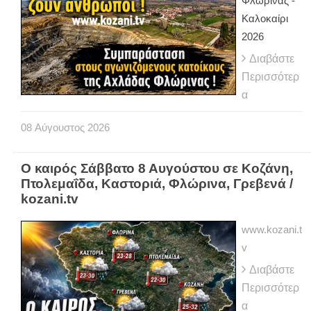
Φλώρινας -
Καλοκαίρι
2026
Διαβάστε
Περισσότερ
α
08
Αύγουστος
2026
Ο καιρός Σάββατο 8 Αυγούστου σε Κοζάνη,
Πτολεμαΐδα, Καστοριά, Φλώρινα, Γρεβενά /
kozani.tv
www.kozani.t
v
Διαβάστε
Περισσότερ
α