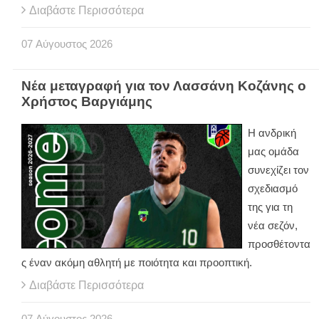
Διαβάστε Περισσότερα
07
Αύγουστος
2026
Νέα μεταγραφή για τον Λασσάνη Κοζάνης ο
Χρήστος Βαργιάμης
Η ανδρική
μας ομάδα
συνεχίζει τον
σχεδιασμό
της για τη
νέα σεζόν,
προσθέτοντα
ς έναν ακόμη αθλητή με ποιότητα και προοπτική.
Διαβάστε Περισσότερα
07
Αύγουστος
2026