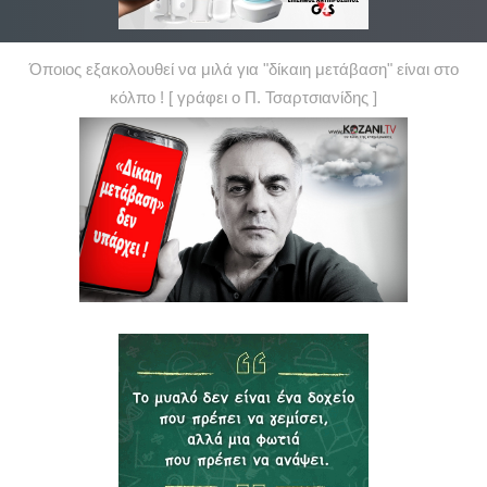
Όποιος εξακολουθεί να μιλά για "δίκαιη μετάβαση" είναι στο
κόλπο ! [ γράφει ο Π. Τσαρτσιανίδης ]