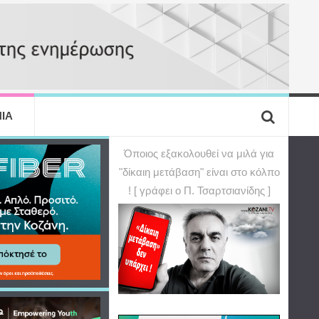
ΙΑ
Όποιος εξακολουθεί να μιλά για
"δίκαιη μετάβαση" είναι στο κόλπο
! [ γράφει ο Π. Τσαρτσιανίδης ]