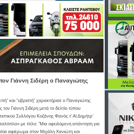
τον Γιάννη Σιδέρη ο Παναγιώτης
επή" και "υβριστή" χαρακτήρισε ο Παναγιώτης
ς τον Γιάννη Σιδέρη μετά το δελτίο τύπου
τιστικού Συλλόγου Κοζάνης Φανός τ' Αϊ Δημήτρ'
ταλόπλα» με τίτλο: "Μια οφειλόμενη απάντηση για
υλία αφιέρωμα στον Μιχάλη Χανιώτη και