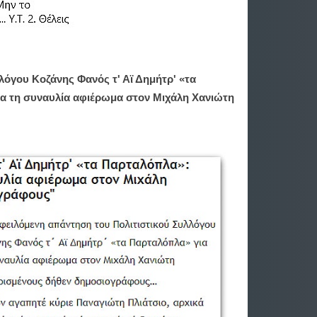
λόγου Κοζάνης Φανός τ' Αϊ Δημήτρ' «τα
ια τη συναυλία αφιέρωμα στον Μιχάλη Χανιώτη