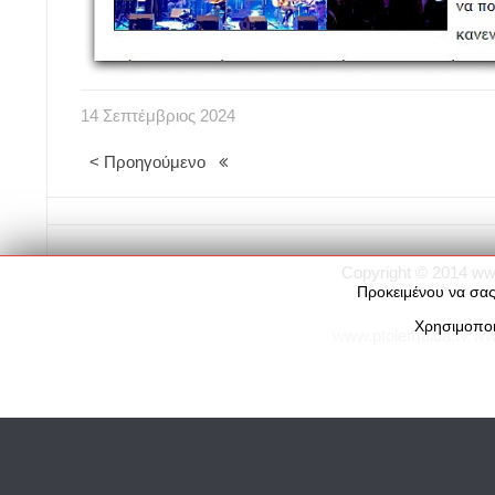
14
Σεπτέμβριος
2024
< Προηγούμενο
Copyright © 2014
ww
Προκειμένου να σας
Χρησιμοποι
www.ptolemaida.tv
ww