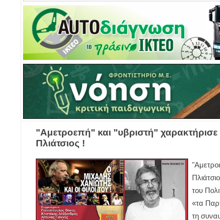
"Aμετροεπή" και "υβριστή" χαρακτήρισε 
Πλιάτσιος !
"Aμετρο
Πλιάτσιο
του Πολι
«τα Παρ
τη συνα