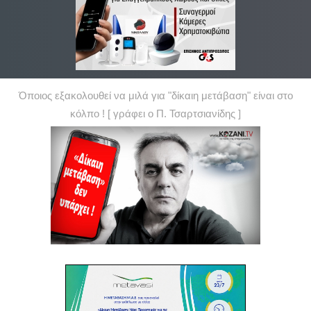
Όποιος εξακολουθεί να μιλά για "δίκαιη μετάβαση" είναι στο
κόλπο ! [ γράφει ο Π. Τσαρτσιανίδης ]