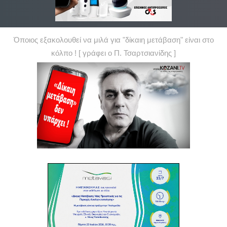
Όποιος εξακολουθεί να μιλά για "δίκαιη μετάβαση" είναι στο
κόλπο ! [ γράφει ο Π. Τσαρτσιανίδης ]